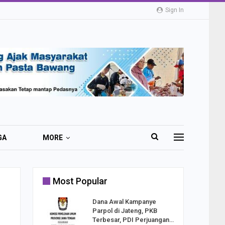
Sign In
GA
MORE
Most Popular
2 Al
Dana Awal Kampanye
o:
Parpol di Jateng, PKB
ekaan
Terbesar, PDI Perjuangan…