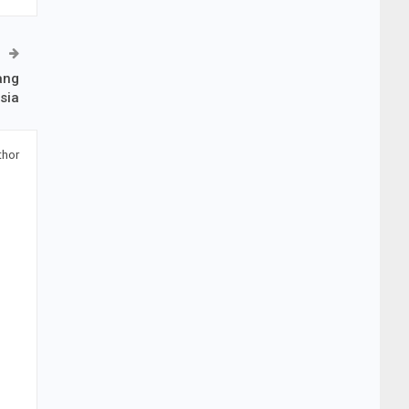
ang
sia
thor