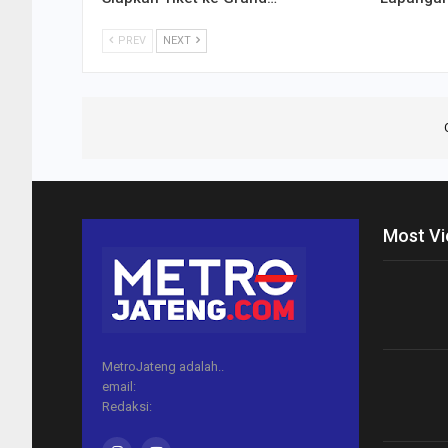
PREV
NEXT
Most V
MetroJateng adalah..
email:
Redaksi: