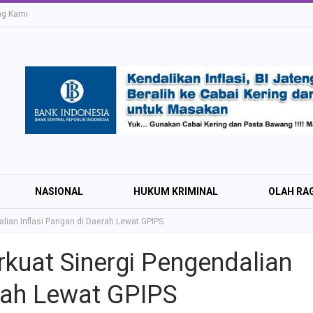
ng Kami
NASIONAL
HUKUM KRIMINAL
OLAH RA
lian Inflasi Pangan di Daerah Lewat GPIPS
rkuat Sinergi Pengendalian
Education Expo #
erah Lewat GPIPS
Irsyad Purwokert
Rayakan Kemerd