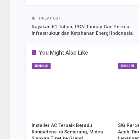
PREV POST
Rayakan 61 Tahun, PGN Tancap Gas Perkuat
Infrastruktur dan Ketahanan Energi Indonesia
You Might Also Like
EKONOMI
EKONOMI
Installer AC Terbaik Beradu
SIG Perce
Kompetensi di Semarang, Midea
Aceh, Di
Siapkan Tiket ke Grand…
Lapanga