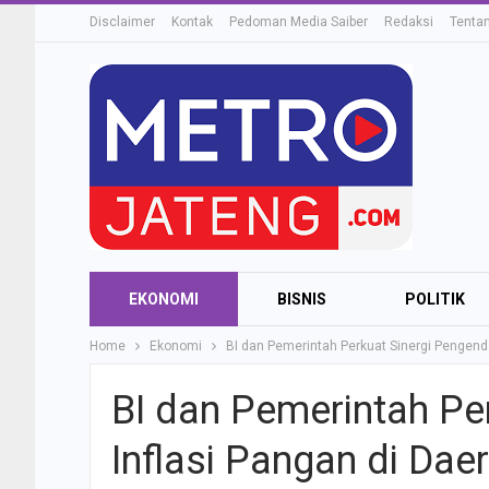
Disclaimer
Kontak
Pedoman Media Saiber
Redaksi
Tenta
EKONOMI
BISNIS
POLITIK
Home
Ekonomi
BI dan Pemerintah Perkuat Sinergi Pengenda
BI dan Pemerintah Pe
Inflasi Pangan di Da