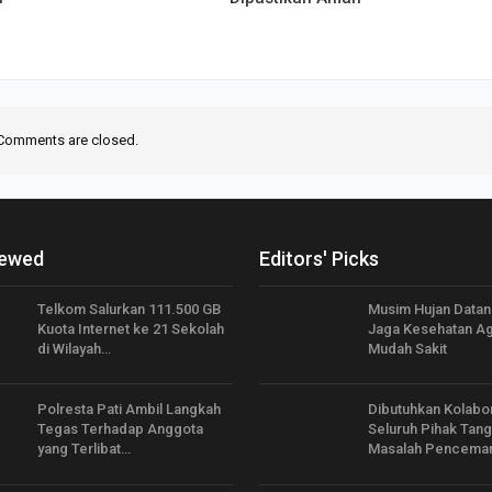
Comments are closed.
iewed
Editors' Picks
Telkom Salurkan 111.500 GB
Musim Hujan Datang
Kuota Internet ke 21 Sekolah
Jaga Kesehatan Ag
di Wilayah…
Mudah Sakit
Polresta Pati Ambil Langkah
Dibutuhkan Kolabo
Tegas Terhadap Anggota
Seluruh Pihak Tang
yang Terlibat…
Masalah Pencema