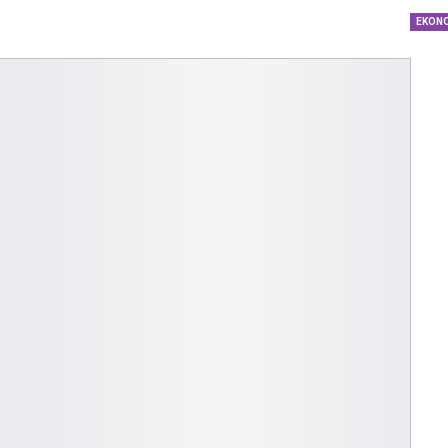
dengan…
EKON
Perolehan Seme
RI Dapil Jateng V
Perjuangan…
Peringatan UHC 
Pemerintah–BPJ
Kesehatan Mant
Penguatan…
Resmikan Pasar 
Semarang, Jokow
Dijaga Bersama
Dirut PLN Ungka
Nyata Pencapaia
Zero Emission d