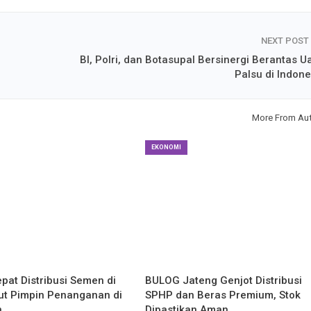
NEXT POST
BI, Polri, dan Botasupal Bersinergi Berantas U
Palsu di Indone
More From Au
EKONOMI
pat Distribusi Semen di
BULOG Jateng Genjot Distribusi
rut Pimpin Penanganan di
SPHP dan Beras Premium, Stok
n
Dipastikan Aman