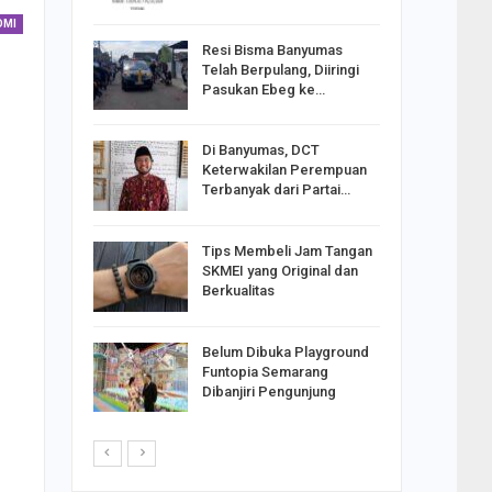
OMI
Resi Bisma Banyumas
ntara DPR
Telah Berpulang, Diiringi
III, PDIP
Pasukan Ebeg ke…
Di Banyumas, DCT
2025,
Keterwakilan Perempuan
S
Terbanyak dari Partai…
apkan
Tips Membeli Jam Tangan
Johar
SKMEI yang Original dan
i Minta
Berkualitas
Belum Dibuka Playground
p Langkah
Funtopia Semarang
n Net
Dibanjiri Pengunjung
i…