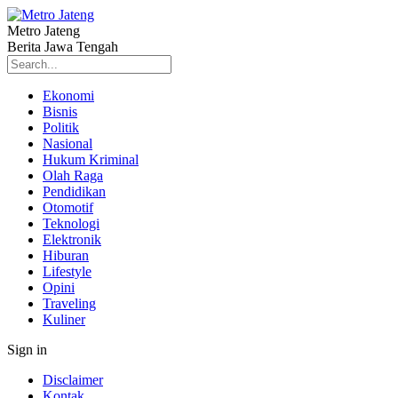
Metro Jateng
Berita Jawa Tengah
Ekonomi
Bisnis
Politik
Nasional
Hukum Kriminal
Olah Raga
Pendidikan
Otomotif
Teknologi
Elektronik
Hiburan
Lifestyle
Opini
Traveling
Kuliner
Sign in
Disclaimer
Kontak