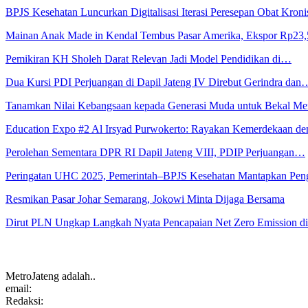
BPJS Kesehatan Luncurkan Digitalisasi Iterasi Peresepan Obat Kroni
Mainan Anak Made in Kendal Tembus Pasar Amerika, Ekspor Rp23
Pemikiran KH Sholeh Darat Relevan Jadi Model Pendidikan di…
Dua Kursi PDI Perjuangan di Dapil Jateng IV Direbut Gerindra dan
Tanamkan Nilai Kebangsaan kepada Generasi Muda untuk Bekal 
Education Expo #2 Al Irsyad Purwokerto: Rayakan Kemerdekaan 
Perolehan Sementara DPR RI Dapil Jateng VIII, PDIP Perjuangan…
Peringatan UHC 2025, Pemerintah–BPJS Kesehatan Mantapkan Pe
Resmikan Pasar Johar Semarang, Jokowi Minta Dijaga Bersama
Dirut PLN Ungkap Langkah Nyata Pencapaian Net Zero Emission 
MetroJateng adalah..
email:
Redaksi: