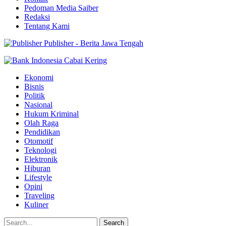
Pedoman Media Saiber
Redaksi
Tentang Kami
Publisher - Berita Jawa Tengah
Ekonomi
Bisnis
Politik
Nasional
Hukum Kriminal
Olah Raga
Pendidikan
Otomotif
Teknologi
Elektronik
Hiburan
Lifestyle
Opini
Traveling
Kuliner