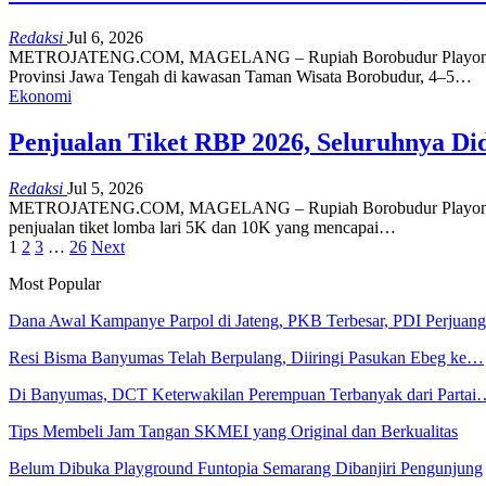
Redaksi
Jul 6, 2026
METROJATENG.COM, MAGELANG – Rupiah Borobudur Playon (RBP) 20
Provinsi Jawa Tengah di kawasan Taman Wisata Borobudur, 4–5…
Ekonomi
Penjualan Tiket RBP 2026, Seluruhnya D
Redaksi
Jul 5, 2026
METROJATENG.COM, MAGELANG – Rupiah Borobudur Playon (RBP) 202
penjualan tiket lomba lari 5K dan 10K yang mencapai…
1
2
3
…
26
Next
Most Popular
Dana Awal Kampanye Parpol di Jateng, PKB Terbesar, PDI Perjua
Resi Bisma Banyumas Telah Berpulang, Diiringi Pasukan Ebeg ke…
Di Banyumas, DCT Keterwakilan Perempuan Terbanyak dari Partai
Tips Membeli Jam Tangan SKMEI yang Original dan Berkualitas
Belum Dibuka Playground Funtopia Semarang Dibanjiri Pengunjung