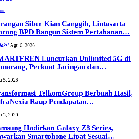
nis
rangan Siber Kian Canggih, Lintasarta
orong BPD Bangun Sistem Pertahanan…
daksi
Agu 6, 2026
MARTFREN Luncurkan Unlimited 5G di
emarang, Perkuat Jaringan dan…
 5, 2026
ransformasi TelkomGroup Berbuah Hasil,
nfraNexia Raup Pendapatan…
 5, 2026
amsung Hadirkan Galaxy Z8 Series,
awarkan Smartphone Lipat Sesuai…