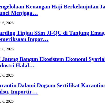
engelolaan Keuangan Haji Berkelanjutan Ja
unci Menjaga…
 6, 2026
arding Tinjau SSm JI-QC di Tanjung Emas
emeriksaan Impor…
 6, 2026
I Jateng Bangun Ekosistem Ekonomi Syaria
ndustri Halal…
 6, 2026
arantin Dalami Dugaan Sertifikat Karantin
alsu, Importir…
 6, 2026