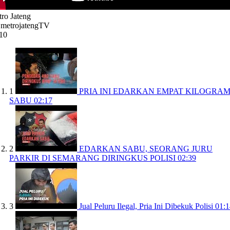
ro Jateng
 metrojatengTV
10
1
PRIA INI EDARKAN EMPAT KILOGRA
SABU
02:17
2
EDARKAN SABU, SEORANG JURU
PARKIR DI SEMARANG DIRINGKUS POLISI
02:39
3
Jual Peluru Ilegal, Pria Ini Dibekuk Polisi
01:1