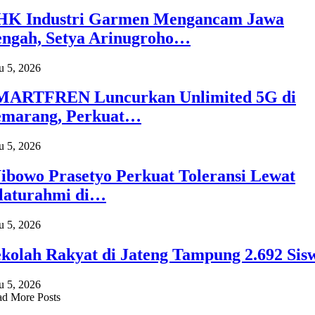
HK Industri Garmen Mengancam Jawa
engah, Setya Arinugroho…
 5, 2026
MARTFREN Luncurkan Unlimited 5G di
emarang, Perkuat…
 5, 2026
ibowo Prasetyo Perkuat Toleransi Lewat
ilaturahmi di…
 5, 2026
ekolah Rakyat di Jateng Tampung 2.692 Sis
 5, 2026
d More Posts