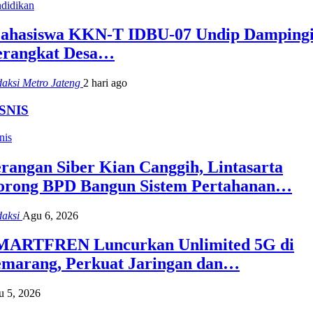
didikan
ahasiswa KKN-T IDBU-07 Undip Damping
erangkat Desa…
aksi Metro Jateng
2 hari ago
SNIS
nis
rangan Siber Kian Canggih, Lintasarta
orong BPD Bangun Sistem Pertahanan…
daksi
Agu 6, 2026
MARTFREN Luncurkan Unlimited 5G di
emarang, Perkuat Jaringan dan…
 5, 2026