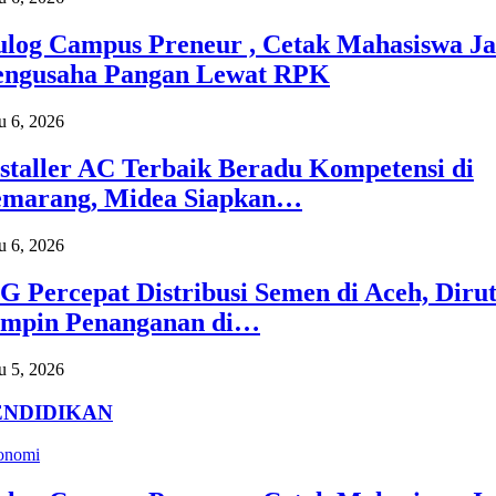
ulog Campus Preneur , Cetak Mahasiswa Ja
engusaha Pangan Lewat RPK
 6, 2026
staller AC Terbaik Beradu Kompetensi di
emarang, Midea Siapkan…
 6, 2026
G Percepat Distribusi Semen di Aceh, Diru
impin Penanganan di…
 5, 2026
ENDIDIKAN
onomi