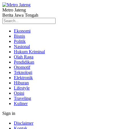
Metro Jateng
Berita Jawa Tengah
Ekonomi
Bisnis
Politik
Nasional
Hukum Kriminal
Olah Raga
Pendidikan
Otomotif
Teknologi
Elektronik
Hiburan
Lifestyle
Opini
Traveling
Kuliner
Sign in
Disclaimer
Kontak