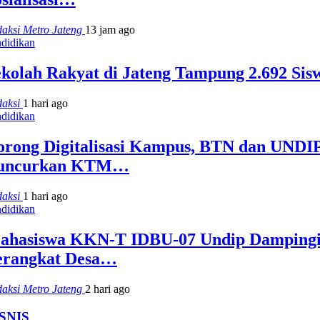
aksi Metro Jateng
13 jam ago
didikan
ekolah Rakyat di Jateng Tampung 2.692 Sis
daksi
1 hari ago
didikan
orong Digitalisasi Kampus, BTN dan UNDI
uncurkan KTM…
daksi
1 hari ago
didikan
ahasiswa KKN-T IDBU-07 Undip Damping
erangkat Desa…
aksi Metro Jateng
2 hari ago
SNIS