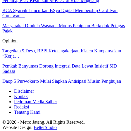
Pertama, PLN Resmikan SPKLU di Kota Magelang
BCA Syariah Luncurkan BSya Digital Membership Card Ivan
Gunawan…
Masyarakat Diminta Waspada Modus Penipuan Berkedok Petugas
Pajak
Opinion
Targetkan 9 Desa, BPJS Ketenagakerjaan Klaten Kampanyekan
“Kerja…
Pemkab Banyumas Dorong Integrasi Data Lewat Inisiatif SID
Sadasa
Daop 5 Purwokerto Mulai Siapkan Antisipasi Musim Penghujan
Disclaimer
Kontak
Pedoman Media Saiber
Redaksi
Tentang Kami
© 2026 - Metro Jateng. All Rights Reserved.
Website Design:
BetterStudio