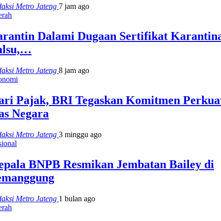
aksi Metro Jateng
7 jam ago
erah
arantin Dalami Dugaan Sertifikat Karantin
alsu,…
aksi Metro Jateng
8 jam ago
onomi
ari Pajak, BRI Tegaskan Komitmen Perkua
as Negara
aksi Metro Jateng
3 minggu ago
ional
epala BNPB Resmikan Jembatan Bailey di
emanggung
aksi Metro Jateng
1 bulan ago
erah