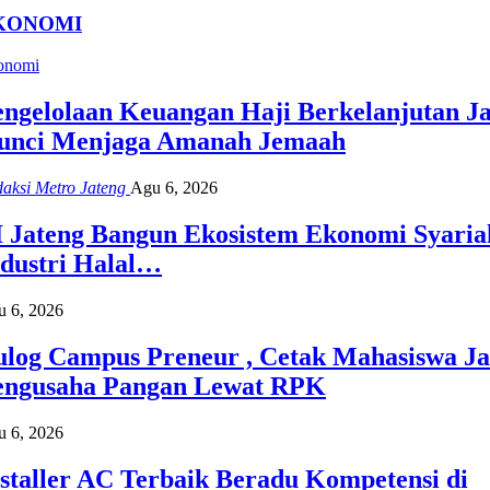
KONOMI
onomi
engelolaan Keuangan Haji Berkelanjutan Ja
unci Menjaga Amanah Jemaah
aksi Metro Jateng
Agu 6, 2026
I Jateng Bangun Ekosistem Ekonomi Syaria
ndustri Halal…
 6, 2026
ulog Campus Preneur , Cetak Mahasiswa Ja
engusaha Pangan Lewat RPK
 6, 2026
staller AC Terbaik Beradu Kompetensi di