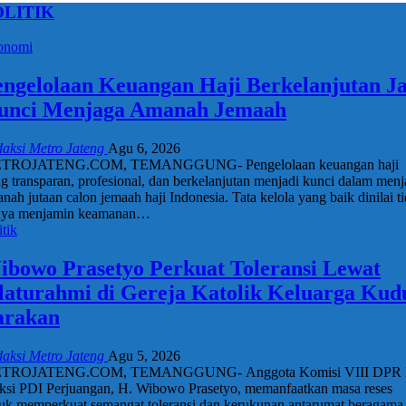
OLITIK
onomi
engelolaan Keuangan Haji Berkelanjutan Ja
unci Menjaga Amanah Jemaah
aksi Metro Jateng
Agu 6, 2026
TROJATENG.COM, TEMANGGUNG- Pengelolaan keuangan haji
g transparan, profesional, dan berkelanjutan menjadi kunci dalam men
nah jutaan calon jemaah haji Indonesia. Tata kelola yang baik dinilai t
nya menjamin keamanan…
itik
ibowo Prasetyo Perkuat Toleransi Lewat
ilaturahmi di Gereja Katolik Keluarga Kud
arakan
aksi Metro Jateng
Agu 5, 2026
TROJATENG.COM, TEMANGGUNG- Anggota Komisi VIII DPR 
ksi PDI Perjuangan, H. Wibowo Prasetyo, memanfaatkan masa reses
uk memperkuat semangat toleransi dan kerukunan antarumat beragama