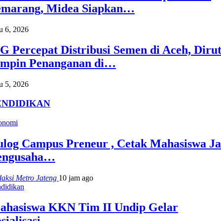
emarang, Midea Siapkan…
 6, 2026
G Percepat Distribusi Semen di Aceh, Diru
impin Penanganan di…
 5, 2026
ENDIDIKAN
onomi
ulog Campus Preneur , Cetak Mahasiswa Ja
engusaha…
aksi Metro Jateng
10 jam ago
didikan
ahasiswa KKN Tim II Undip Gelar
sialisasi…