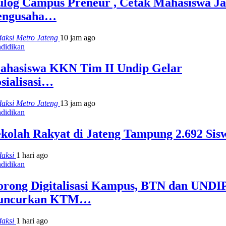
ulog Campus Preneur , Cetak Mahasiswa Ja
engusaha…
aksi Metro Jateng
10 jam ago
didikan
ahasiswa KKN Tim II Undip Gelar
sialisasi…
aksi Metro Jateng
13 jam ago
didikan
ekolah Rakyat di Jateng Tampung 2.692 Sis
daksi
1 hari ago
didikan
orong Digitalisasi Kampus, BTN dan UNDI
uncurkan KTM…
daksi
1 hari ago