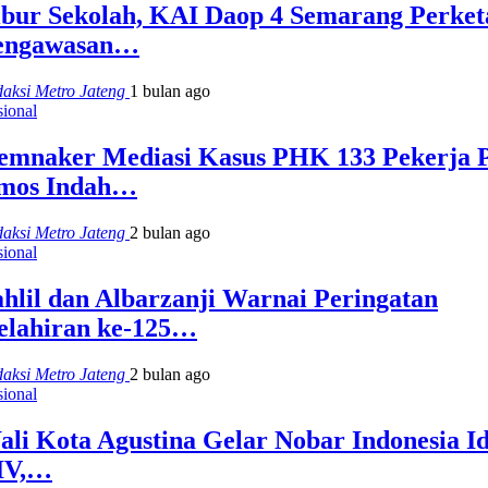
ibur Sekolah, KAI Daop 4 Semarang Perket
engawasan…
aksi Metro Jateng
1 bulan ago
ional
emnaker Mediasi Kasus PHK 133 Pekerja 
mos Indah…
aksi Metro Jateng
2 bulan ago
ional
hlil dan Albarzanji Warnai Peringatan
elahiran ke-125…
aksi Metro Jateng
2 bulan ago
ional
li Kota Agustina Gelar Nobar Indonesia Id
IV,…