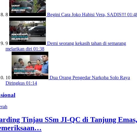
8
Begini Cara Joko Habisi Vera, SADIS!!!
01:4
9
Demi seorang kekasih tahan di semarang
melarikan diri
01:38
10
Dua Orang Pengedar Narkoba Solo Raya
Diringkus
01:14
sional
erah
arding Tinjau SSm JI-QC di Tanjung Emas
emeriksaan…