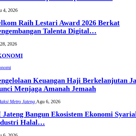
 4, 2026
elkom Raih Lestari Award 2026 Berkat
engembangan Talenta Digital…
 28, 2026
KONOMI
onomi
engelolaan Keuangan Haji Berkelanjutan Ja
unci Menjaga Amanah Jemaah
aksi Metro Jateng
Agu 6, 2026
I Jateng Bangun Ekosistem Ekonomi Syaria
ndustri Halal…
 6, 2026