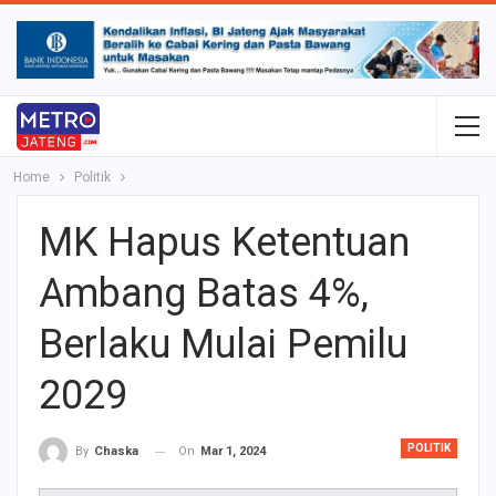
Home
Politik
MK Hapus Ketentuan
Ambang Batas 4%,
Berlaku Mulai Pemilu
2029
POLITIK
On
Mar 1, 2024
By
Chaska