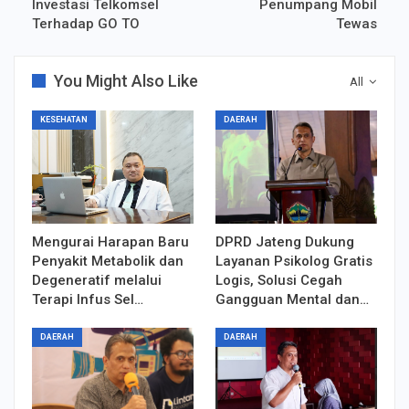
Investasi Telkomsel
Penumpang Mobil
Terhadap GO TO
Tewas
You Might Also Like
All
KESEHATAN
DAERAH
Mengurai Harapan Baru
DPRD Jateng Dukung
Penyakit Metabolik dan
Layanan Psikolog Gratis
Degeneratif melalui
Logis, Solusi Cegah
Terapi Infus Sel…
Gangguan Mental dan…
DAERAH
DAERAH