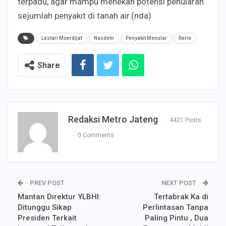
terpadu, agar mampu menekan potensi penularan
sejumlah penyakit di tanah air.(nda)
Lestari Moerdijat
Nasdem
Penyakit Menular
Rerie
Share
Redaksi Metro Jateng
4421 Posts
0 Comments
PREV POST
NEXT POST
Mantan Direktur YLBHI:
Tertabrak Ka di
Ditunggu Sikap
Perlintasan Tanpa
Presiden Terkait
Paling Pintu , Dua