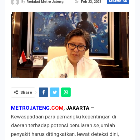
KESEHATAN
On
Feb 23, 2023
By
Redaksi Metro Jateng
Share
METROJATENG
.COM
, JAKARTA –
Kewaspadaan para pemangku kepentingan di
daerah terhadap potensi penularan sejumlah
penyakit harus ditingkatkan, lewat deteksi dini,