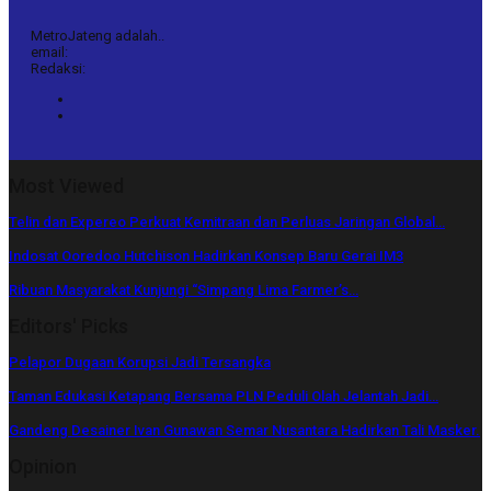
MetroJateng adalah..
email:
Redaksi:
Most Viewed
Telin dan Expereo Perkuat Kemitraan dan Perluas Jaringan Global…
Indosat Ooredoo Hutchison Hadirkan Konsep Baru Gerai IM3
Ribuan Masyarakat Kunjungi “Simpang Lima Farmer’s…
Editors' Picks
Pelapor Dugaan Korupsi Jadi Tersangka
Taman Edukasi Ketapang Bersama PLN Peduli Olah Jelantah Jadi…
Gandeng Desainer Ivan Gunawan Semar Nusantara Hadirkan Tali Masker.
Opinion