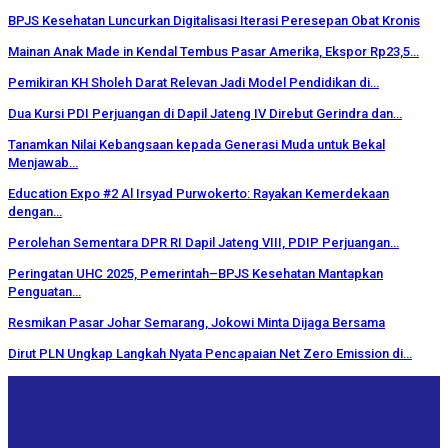
BPJS Kesehatan Luncurkan Digitalisasi Iterasi Peresepan Obat Kronis
Mainan Anak Made in Kendal Tembus Pasar Amerika, Ekspor Rp23,5…
Pemikiran KH Sholeh Darat Relevan Jadi Model Pendidikan di…
Dua Kursi PDI Perjuangan di Dapil Jateng IV Direbut Gerindra dan…
Tanamkan Nilai Kebangsaan kepada Generasi Muda untuk Bekal
Menjawab…
Education Expo #2 Al Irsyad Purwokerto: Rayakan Kemerdekaan
dengan…
Perolehan Sementara DPR RI Dapil Jateng VIII, PDIP Perjuangan…
Peringatan UHC 2025, Pemerintah–BPJS Kesehatan Mantapkan
Penguatan…
Resmikan Pasar Johar Semarang, Jokowi Minta Dijaga Bersama
Dirut PLN Ungkap Langkah Nyata Pencapaian Net Zero Emission di…