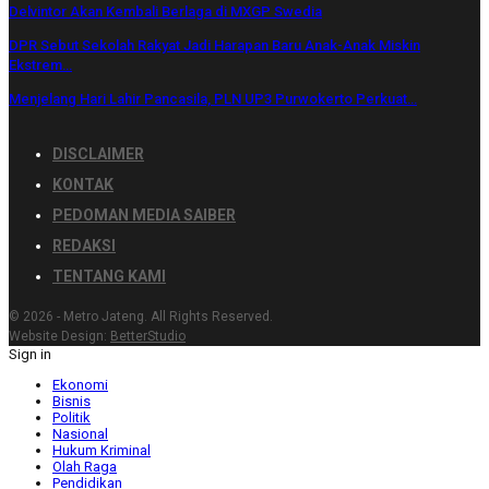
Delvintor Akan Kembali Berlaga di MXGP Swedia
DPR Sebut Sekolah Rakyat Jadi Harapan Baru Anak-Anak Miskin
Ekstrem…
Menjelang Hari Lahir Pancasila, PLN UP3 Purwokerto Perkuat…
DISCLAIMER
KONTAK
PEDOMAN MEDIA SAIBER
REDAKSI
TENTANG KAMI
© 2026 - Metro Jateng. All Rights Reserved.
Website Design:
BetterStudio
Sign in
Ekonomi
Bisnis
Politik
Nasional
Hukum Kriminal
Olah Raga
Pendidikan