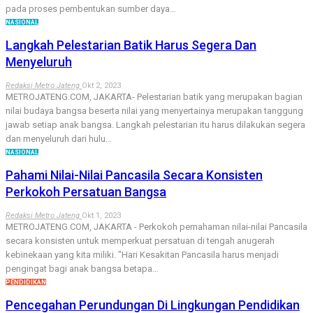
pada proses pembentukan sumber daya…
NASIONAL
Langkah Pelestarian Batik Harus Segera Dan
Menyeluruh
Redaksi Metro Jateng
Okt 2, 2023
METROJATENG.COM, JAKARTA- Pelestarian batik yang merupakan bagian
nilai budaya bangsa beserta nilai yang menyertainya merupakan tanggung
jawab setiap anak bangsa. Langkah pelestarian itu harus dilakukan segera
dan menyeluruh dari hulu…
NASIONAL
Pahami Nilai-Nilai Pancasila Secara Konsisten
Perkokoh Persatuan Bangsa
Redaksi Metro Jateng
Okt 1, 2023
METROJATENG.COM, JAKARTA - Perkokoh pemahaman nilai-nilai Pancasila
secara konsisten untuk memperkuat persatuan di tengah anugerah
kebinekaan yang kita miliki. "Hari Kesakitan Pancasila harus menjadi
pengingat bagi anak bangsa betapa…
PENDIDIKAN
Pencegahan Perundungan Di Lingkungan Pendidikan