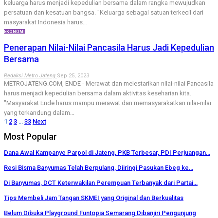
keluarga harus menjadi kepedulian bersama dalam rangka mewujudkan
persatuan dan kesatuan bangsa. "Keluarga sebagai satuan terkecil dari
masyarakat Indonesia harus…
EKONOMI
Penerapan Nilai-Nilai Pancasila Harus Jadi Kepedulian
Bersama
Redaksi Metro Jateng
Sep 25, 2023
METROJATENG.COM, ENDE - Merawat dan melestarikan nilai-nilai Pancasila
harus menjadi kepedulian bersama dalam aktivitas keseharian kita.
"Masyarakat Ende harus mampu merawat dan memasyarakatkan nilai-nilai
yang terkandung dalam…
1
2
3
…
33
Next
Most Popular
Dana Awal Kampanye Parpol di Jateng, PKB Terbesar, PDI Perjuangan…
Resi Bisma Banyumas Telah Berpulang, Diiringi Pasukan Ebeg ke…
Di Banyumas, DCT Keterwakilan Perempuan Terbanyak dari Partai…
Tips Membeli Jam Tangan SKMEI yang Original dan Berkualitas
Belum Dibuka Playground Funtopia Semarang Dibanjiri Pengunjung