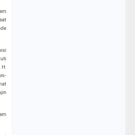
lam
aat
nde
isi
uti
 H.
ni-
mat
jin
lam