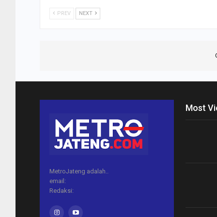
PREV
NEXT
Most V
MetroJateng adalah..
email:
Redaksi: