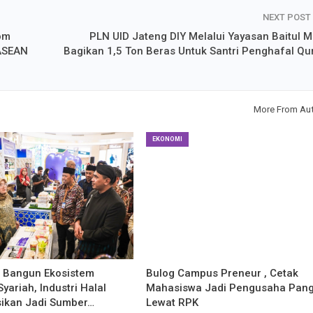
NEXT POST
om
PLN UID Jateng DIY Melalui Yayasan Baitul M
ASEAN
Bagikan 1,5 Ton Beras Untuk Santri Penghafal Qu
More From Au
EKONOMI
g Bangun Ekosistem
Bulog Campus Preneur , Cetak
yariah, Industri Halal
Mahasiswa Jadi Pengusaha Pan
sikan Jadi Sumber…
Lewat RPK