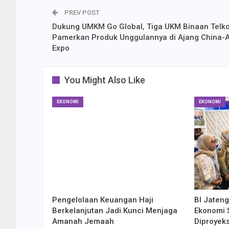
PREV POST
Dukung UMKM Go Global, Tiga UKM Binaan Telk
Pamerkan Produk Unggulannya di Ajang China-
Expo
You Might Also Like
EKONOMI
EKONOMI
Pengelolaan Keuangan Haji
BI Jaten
Berkelanjutan Jadi Kunci Menjaga
Ekonomi S
Amanah Jemaah
Diproyek