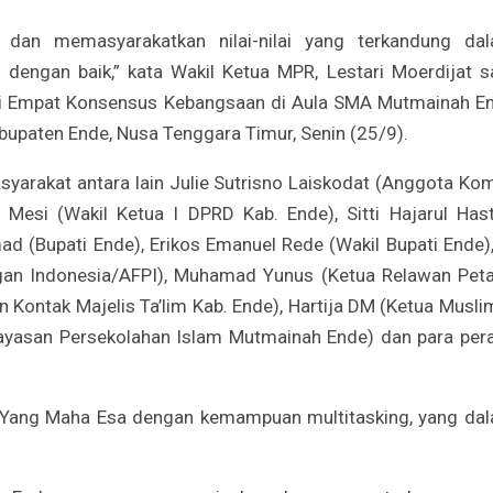
an memasyarakatkan nilai-nilai yang terkandung da
n dengan baik,” kata Wakil Ketua MPR, Lestari Moerdijat s
si Empat Konsensus Kebangsaan di Aula SMA Mutmainah E
abupaten Ende, Nusa Tenggara Timur, Senin (25/9).
yarakat antara lain Julie Sutrisno Laiskodat (Anggota Kom
esi (Wakil Ketua I DPRD Kab. Ende), Sitti Hajarul Hast
d (Bupati Ende), Erikos Emanuel Rede (Wakil Bupati Ende),
gan Indonesia/AFPI), Muhamad Yunus (Ketua Relawan Peta
an Kontak Majelis Ta’lim Kab. Ende), Hartija DM (Ketua Musli
ayasan Persekolahan Islam Mutmainah Ende) dan para pera
n Yang Maha Esa dengan kemampuan multitasking, yang da