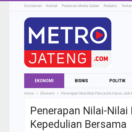
Disclaimer
Kontak
Pedoman Media Saiber
Redaksi
Tenta
EKONOMI
BISNIS
POLITIK
Home
Ekonomi
Penerapan Nilai-Nilai Pancasila Harus Jad
Penerapan Nilai-Nilai
Kepedulian Bersama