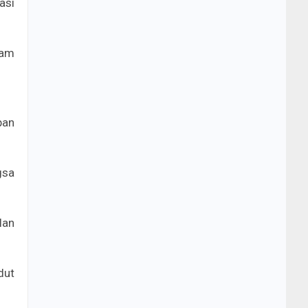
asi
lam
pan
gsa
lan
dut