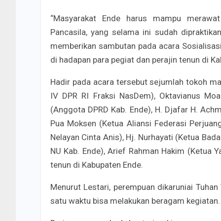
“Masyarakat Ende harus mampu merawat d
Pancasila, yang selama ini sudah dipraktika
memberikan sambutan pada acara Sosialisa
di hadapan para pegiat dan perajin tenun di K
Hadir pada acara tersebut sejumlah tokoh mas
IV DPR RI Fraksi NasDem), Oktavianus Moa M
(Anggota DPRD Kab. Ende), H. Djafar H. Achma
Pua Moksen (Ketua Aliansi Federasi Perjuan
Nelayan Cinta Anis), Hj. Nurhayati (Ketua Bad
NU Kab. Ende), Arief Rahman Hakim (Ketua Y
tenun di Kabupaten Ende.
Menurut Lestari, perempuan dikaruniai Tuha
satu waktu bisa melakukan beragam kegiatan.