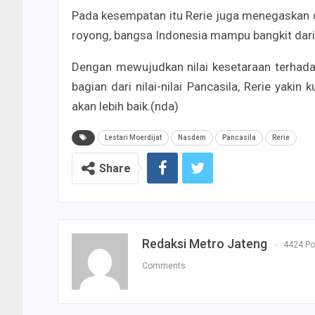
Pada kesempatan itu Rerie juga menegaskan de
royong, bangsa Indonesia mampu bangkit dar
Dengan mewujudkan nilai kesetaraan terhada
bagian dari nilai-nilai Pancasila, Rerie yaki
akan lebih baik.(nda)
Lestari Moerdijat
Nasdem
Pancasila
Rerie
Share
Redaksi Metro Jateng
4424 Po
Comments