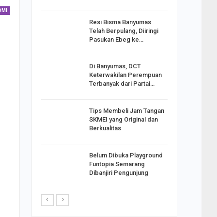
OMI
Resi Bisma Banyumas
ntara DPR
Telah Berpulang, Diiringi
III, PDIP
Pasukan Ebeg ke…
Di Banyumas, DCT
2025,
Keterwakilan Perempuan
S
Terbanyak dari Partai…
apkan
Tips Membeli Jam Tangan
Johar
SKMEI yang Original dan
i Minta
Berkualitas
Belum Dibuka Playground
p Langkah
Funtopia Semarang
n Net
Dibanjiri Pengunjung
i…