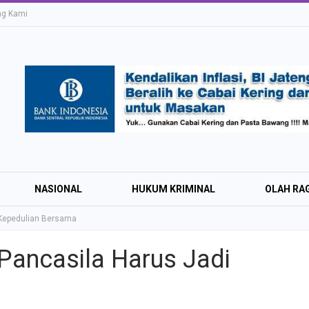
ng Kami
NASIONAL
HUKUM KRIMINAL
OLAH RA
i Kepedulian Bersama
 Pancasila Harus Jadi
Education Expo #
Irsyad Purwokert
Rayakan Kemerd