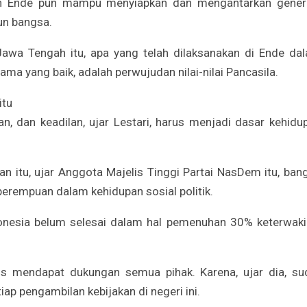
uan Ende pun mampu menyiapkan dan mengantarkan gener
un bangsa.
I Jawa Tengah itu, apa yang telah dilaksanakan di Ende da
ma yang baik, adalah perwujudan nilai-nilai Pancasila.
itu
n, dan keadilan, ujar Lestari, harus menjadi dasar kehidu
an itu, ujar Anggota Majelis Tinggi Partai NasDem itu, ban
erempuan dalam kehidupan sosial politik.
onesia belum selesai dalam hal pemenuhan 30% keterwaki
us mendapat dukungan semua pihak. Karena, ujar dia, su
p pengambilan kebijakan di negeri ini.