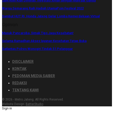
SBN Ritel Kian Diminati, Investasi Aman dengan Manfaat Ganda
Warga Semarang Raih Hadiah UtamaPoin Festival 2022
Sambut HUT RI, Honda Jateng Gelar Lomba Kemerdekaan Virtual
Opinion
Masuk Pancaroba, Simak Tips Jaga Kesehatan!
Selama Ramadhan Akses layanan Kesehatan Tetap Buka
Satlantas Polres Wonogiri Tindak 51 Pelanggar
DISCLAIMER
KONTAK
PEDOMAN MEDIA SAIBER
REDAKSI
TENTANG KAMI
© 2026 - Metro Jateng. All Rights Reserved.
Website Design:
BetterStudio
Sign in