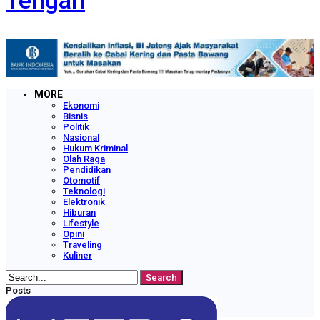
Tengah
MORE
Ekonomi
Bisnis
Politik
Nasional
Hukum Kriminal
Olah Raga
Pendidikan
Otomotif
Teknologi
Elektronik
Hiburan
Lifestyle
Opini
Traveling
Kuliner
Posts
Categories
Tags