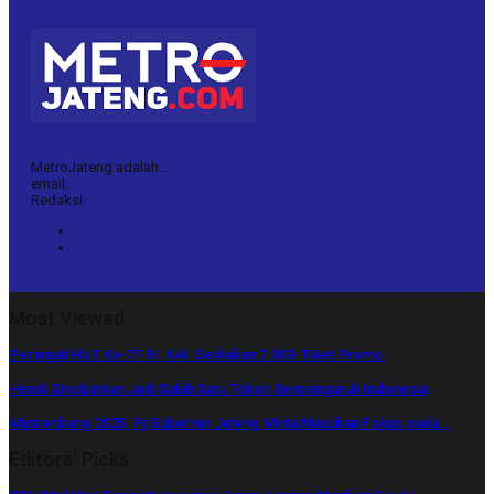
MetroJateng adalah..
email:
Redaksi:
Most Viewed
Peringati HUT Ke-77 RI, KAI Sediakan 7.000 Tiket Promo
Hendi Dinobatkan Jadi Salah Satu Tokoh Berpengaruh Indonesia
Musrenbang 2025, Pj Gubernur Jateng Minta Masukan Fokus pada…
Editors' Picks