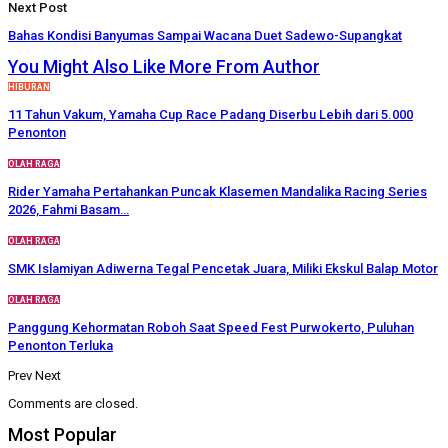
Next Post
Bahas Kondisi Banyumas Sampai Wacana Duet Sadewo-Supangkat
You Might Also Like
More From Author
HIBURAN
11 Tahun Vakum, Yamaha Cup Race Padang Diserbu Lebih dari 5.000
Penonton
OLAH RAGA
Rider Yamaha Pertahankan Puncak Klasemen Mandalika Racing Series
2026, Fahmi Basam…
OLAH RAGA
SMK Islamiyan Adiwerna Tegal Pencetak Juara, Miliki Ekskul Balap Motor
OLAH RAGA
Panggung Kehormatan Roboh Saat Speed Fest Purwokerto, Puluhan
Penonton Terluka
Prev
Next
Comments are closed.
Most Popular