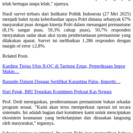
telah bertugas tanpa lelah,” ujarnya.
Hasil survei terbaru dari Indikator Politik Indonesia (27 Mei 2025)
menjadi bukti nyata keberhasilan upaya Polri dimana sebanyak 67%
masyarakat puas dengan kinerja Polri dalam menangani premanisme
(8,1% sangat puas, 59,3% cukup puas), 50,7% responden
menyatakan sadar akan aksi nyata pemberantasan premanisme yang
dilakukan aparat. Survei ini melibatkan 1.286 responden dengan
margin of error ±2,8%.
Related Posts
Karding Tinjau SSm JI-QC di Tanjung Emas, Pemeriksaan Impor
Makin…
Barantin Dalami Dugaan Sertifikat Karantina Palsu, Importir…
Hari Pajak, BRI Tegaskan Komitmen Perkuat Kas Negara
Prof. Dedi menegaskan, pemberantasan premanisme bukan sekadar
program sesaat. “Kami akan terus memperkuat operasi ini secara
sistematis. Ini adalah bagian dari komitmen kami untuk menciptakan
ekosistem keamanan yang berkelanjutan dan dirasakan langsung
oleh masyarakat,” tegasnya.