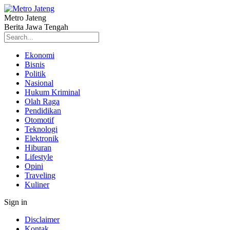
Metro Jateng
Berita Jawa Tengah
Ekonomi
Bisnis
Politik
Nasional
Hukum Kriminal
Olah Raga
Pendidikan
Otomotif
Teknologi
Elektronik
Hiburan
Lifestyle
Opini
Traveling
Kuliner
Sign in
Disclaimer
Kontak