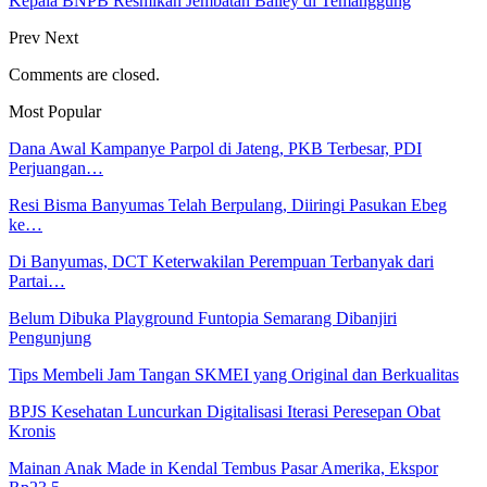
Kepala BNPB Resmikan Jembatan Bailey di Temanggung
Prev
Next
Comments are closed.
Most Popular
Dana Awal Kampanye Parpol di Jateng, PKB Terbesar, PDI
Perjuangan…
Resi Bisma Banyumas Telah Berpulang, Diiringi Pasukan Ebeg
ke…
Di Banyumas, DCT Keterwakilan Perempuan Terbanyak dari
Partai…
Belum Dibuka Playground Funtopia Semarang Dibanjiri
Pengunjung
Tips Membeli Jam Tangan SKMEI yang Original dan Berkualitas
BPJS Kesehatan Luncurkan Digitalisasi Iterasi Peresepan Obat
Kronis
Mainan Anak Made in Kendal Tembus Pasar Amerika, Ekspor