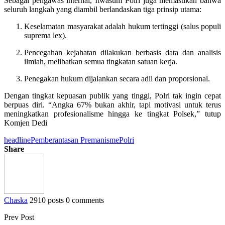
Sebagai pengawas internal, Itwasum Polri juga memastikan bahwa
seluruh langkah yang diambil berlandaskan tiga prinsip utama:
Keselamatan masyarakat adalah hukum tertinggi (salus populi
suprema lex).
Pencegahan kejahatan dilakukan berbasis data dan analisis
ilmiah, melibatkan semua tingkatan satuan kerja.
Penegakan hukum dijalankan secara adil dan proporsional.
Dengan tingkat kepuasan publik yang tinggi, Polri tak ingin cepat
berpuas diri. “Angka 67% bukan akhir, tapi motivasi untuk terus
meningkatkan profesionalisme hingga ke tingkat Polsek,” tutup
Komjen Dedi
headline
Pemberantasan Premanisme
Polri
Share
Chaska
2910 posts
0 comments
Prev Post