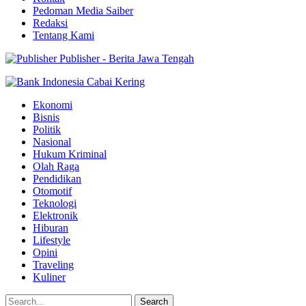
Pedoman Media Saiber
Redaksi
Tentang Kami
Publisher - Berita Jawa Tengah
Ekonomi
Bisnis
Politik
Nasional
Hukum Kriminal
Olah Raga
Pendidikan
Otomotif
Teknologi
Elektronik
Hiburan
Lifestyle
Opini
Traveling
Kuliner