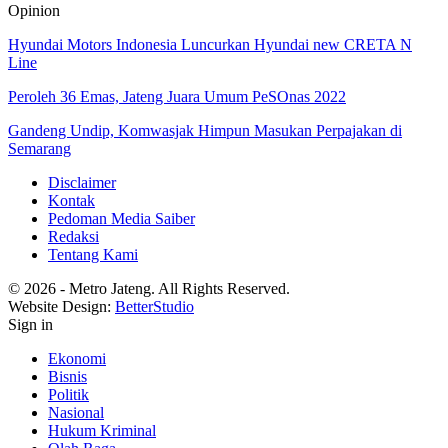
Opinion
Hyundai Motors Indonesia Luncurkan Hyundai new CRETA N
Line
Peroleh 36 Emas, Jateng Juara Umum PeSOnas 2022
Gandeng Undip, Komwasjak Himpun Masukan Perpajakan di
Semarang
Disclaimer
Kontak
Pedoman Media Saiber
Redaksi
Tentang Kami
© 2026 - Metro Jateng. All Rights Reserved.
Website Design:
BetterStudio
Sign in
Ekonomi
Bisnis
Politik
Nasional
Hukum Kriminal