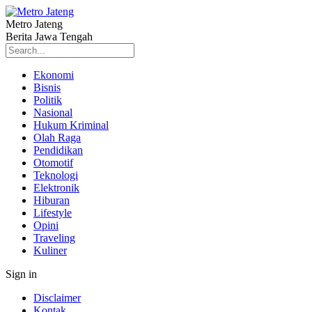
Metro Jateng
Berita Jawa Tengah
Ekonomi
Bisnis
Politik
Nasional
Hukum Kriminal
Olah Raga
Pendidikan
Otomotif
Teknologi
Elektronik
Hiburan
Lifestyle
Opini
Traveling
Kuliner
Sign in
Disclaimer
Kontak