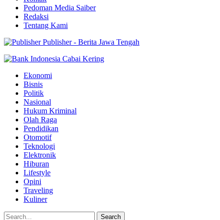
Pedoman Media Saiber
Redaksi
Tentang Kami
Publisher - Berita Jawa Tengah
Ekonomi
Bisnis
Politik
Nasional
Hukum Kriminal
Olah Raga
Pendidikan
Otomotif
Teknologi
Elektronik
Hiburan
Lifestyle
Opini
Traveling
Kuliner