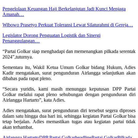
Pengelolaan Keuangan Haji Berkelanjutan Jadi Kunci Menjaga
Amanah…
Wibowo Prasetyo Perkuat Toleransi Lewat Silaturahmi di Gereja…
Legislator Dorong Penguatan Logistik dan Sinergi
Penanggulangan…
“Partai Golkar siap menghadapi dan memenangkan pilkada serentak
2024”,tuturnya.
Sementara itu, Wakil Ketua Umum Golkar bidang Hukum, Adies
Kadir mengatakan, surat pengunduran Airlangga selanjutkan akan
dibahas pada rapat pleno.
“Secara yuridis, kami masih menunggu keputusan DPP Partai
Golkar melalui rapat pleno sehubungan dengan pengunduran diri
Airlangga Hartarto”, kata Adies.
Adies mengatakan, surat pengunduran diri tersebut segera diproses
dalam satu hingga dua hari ini, sehingga kegiatan Partai Golkar bisa
tetap berjalan. Adies memastikan tugas atau kegiatan partai tidak
akan terhambat.
Airlangga Hartarto
DPP Partai Golkar
headline
Partai Golkar
Pilkada