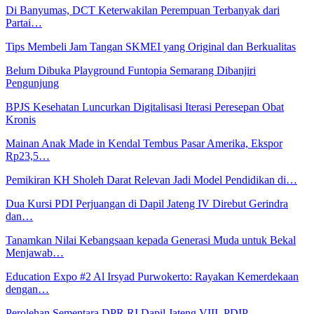
Di Banyumas, DCT Keterwakilan Perempuan Terbanyak dari
Partai…
Tips Membeli Jam Tangan SKMEI yang Original dan Berkualitas
Belum Dibuka Playground Funtopia Semarang Dibanjiri
Pengunjung
BPJS Kesehatan Luncurkan Digitalisasi Iterasi Peresepan Obat
Kronis
Mainan Anak Made in Kendal Tembus Pasar Amerika, Ekspor
Rp23,5…
Pemikiran KH Sholeh Darat Relevan Jadi Model Pendidikan di…
Dua Kursi PDI Perjuangan di Dapil Jateng IV Direbut Gerindra
dan…
Tanamkan Nilai Kebangsaan kepada Generasi Muda untuk Bekal
Menjawab…
Education Expo #2 Al Irsyad Purwokerto: Rayakan Kemerdekaan
dengan…
Perolehan Sementara DPR RI Dapil Jateng VIII, PDIP