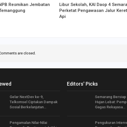
NPB Resmikan Jembatan
Libur Sekolah, KAI Daop 4 Semar
i Temanggung
Perketat Pengawasan Jalur Kere
Api
Comments are closed.
iewed
Editors' Picks
Gelar NextDev ke-9,
Semarang Bersiap
Telkomsel Ciptakan Dampak
Hujan Lebat: Pemp
Sosial Berkelanjutan…
Gagas Rekayasa…
Pengamalan Nilai-Nilai
Pengukuran Interv