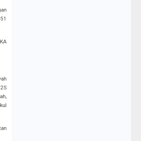
gan
251
 KA
yah
42S
ah,
kul
tan