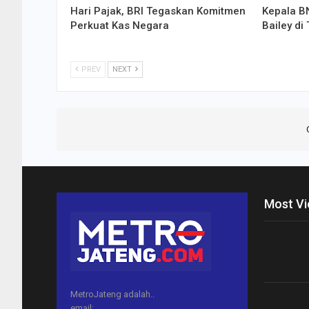
Hari Pajak, BRI Tegaskan Komitmen
Kepala B
Perkuat Kas Negara
Bailey d
PREV
NEXT
Most V
MetroJateng adalah..
email: