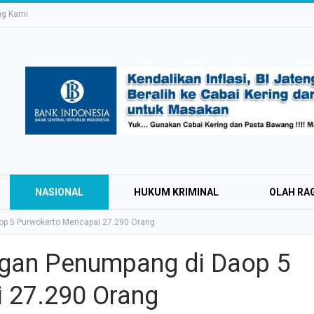
ng Kami
NASIONAL
HUKUM KRIMINAL
OLAH RA
op 5 Purwokerto Mencapai 27.290 Orang
ngan Penumpang di Daop 5
Education Expo #
 27.290 Orang
Irsyad Purwokert
Rayakan Kemerd