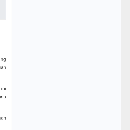
ang
gan
ini
ana
gan