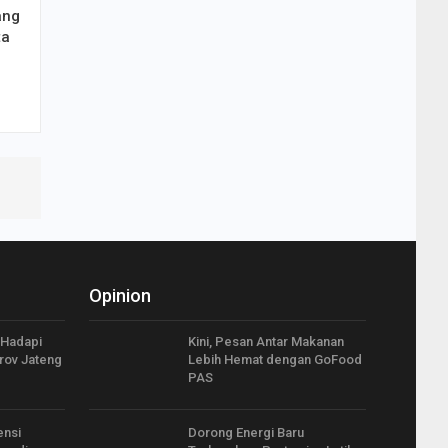
ang
ta
Opinion
 Hadapi
Kini, Pesan Antar Makanan
rov Jateng
Lebih Hemat dengan GoFood
PAS
ensi
Dorong Energi Baru