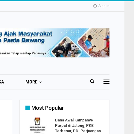
Sign In
GA
MORE
Most Popular
2 Al
Dana Awal Kampanye
o:
Parpol di Jateng, PKB
ekaan
Terbesar, PDI Perjuangan…