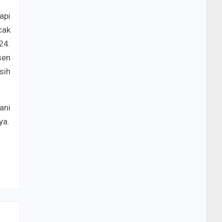
api
cak
24.
sen
sih
ani
ya.