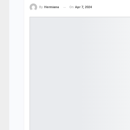
On
Apr 7, 2024
By
Hermiana