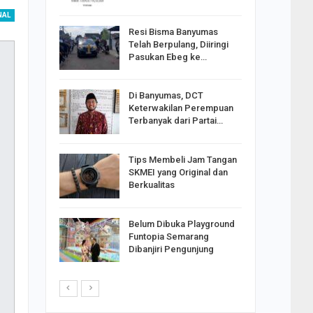
NAL
Resi Bisma Banyumas
ntara DPR
Telah Berpulang, Diiringi
III, PDIP
Pasukan Ebeg ke…
Di Banyumas, DCT
2025,
Keterwakilan Perempuan
S
Terbanyak dari Partai…
apkan
Tips Membeli Jam Tangan
Johar
SKMEI yang Original dan
i Minta
Berkualitas
Belum Dibuka Playground
p Langkah
Funtopia Semarang
n Net
Dibanjiri Pengunjung
i…