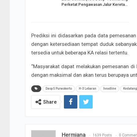
Perketat Pengawasan Jalur Kereta…
Prediksi ini didasarkan pada data pemesanan 
dengan ketersediaan tempat duduk sebanyak 
tersedia untuk beberapa KA relasi tertentu.
“Masyarakat dapat melakukan pemesanan di be
dengan maksimal dan akan terus berupaya unt
Daop 5 Purwokerto
H-3 Lebaran
headline
Kedatan
Share
Hermiana
1639 Posts
0 Commen