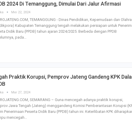
B 2024 Di Temanggung, Dimulai Dari Jalur Afirmasi
ska
Mei 22, 2024
ROJATENG.COM, TEMANGGUNG - Dinas Pendidikan, Kepemudaan dan Olahr
ndikpora) Kabupaten Temanggung tengah melakukan persiapan untuk Peneri
rta Didik Baru (PPDB) tahun ajaran 2024/2025. Berbeda dengan PPDB
elumnya, pada…
gah Praktik Korupsi, Pemprov Jateng Gandeng KPK Dal
DB
ska
Mar 27, 2024
ROJATENG.COM, SEMARANG – Guna mencegah adanya praktik korupsi,
prov Jawa Tengah (Jateng) menggandeng Komisi Pemberantasan Korupsi (K
m Penerimaan Peserta Didik Baru (PPDB) tahun ini. Keterlibatan KPK diharapka
pu mencegah…