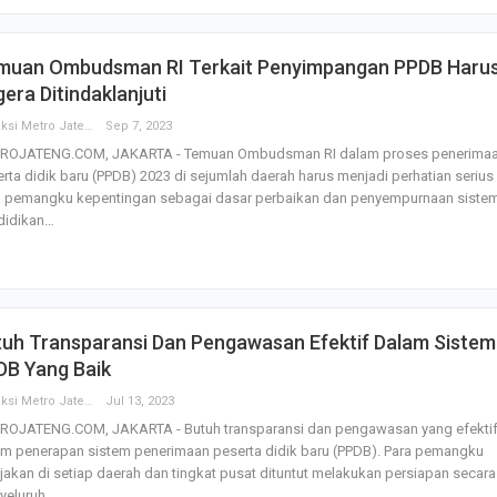
muan Ombudsman RI Terkait Penyimpangan PPDB Haru
era Ditindaklanjuti
Redaksi Metro Jateng
Sep 7, 2023
ROJATENG.COM, JAKARTA - Temuan Ombudsman RI dalam proses penerima
rta didik baru (PPDB) 2023 di sejumlah daerah harus menjadi perhatian serius
a pemangku kepentingan sebagai dasar perbaikan dan penyempurnaan siste
didikan…
tuh Transparansi Dan Pengawasan Efektif Dalam Sistem
DB Yang Baik
Redaksi Metro Jateng
Jul 13, 2023
ROJATENG.COM, JAKARTA - Butuh transparansi dan pengawasan yang efekti
m penerapan sistem penerimaan peserta didik baru (PPDB). Para pemangku
jakan di setiap daerah dan tingkat pusat dituntut melakukan persiapan secara
yeluruh…