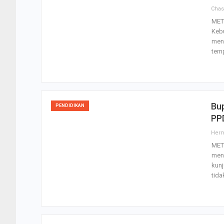
Cha
MET
Keb
meny
temp
Bup
PENDIDIKAN
PP
Her
MET
mene
kunj
tid