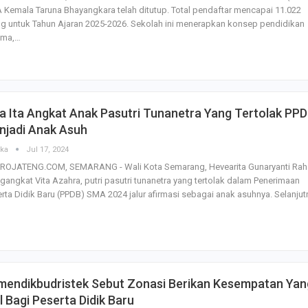
Kemala Taruna Bhayangkara telah ditutup. Total pendaftar mencapai 11.022
Pemerintah–BPJ
Kesehatan Mant
g untuk Tahun Ajaran 2025-2026. Sekolah ini menerapkan konsep pendidikan
Penguatan…
ama,…
Resmikan Pasar 
Semarang, Jokow
Dijaga Bersama
 Ita Angkat Anak Pasutri Tunanetra Yang Tertolak PP
njadi Anak Asuh
Dirut PLN Ungka
Nyata Pencapaia
ska
Jul 17, 2024
Zero Emission d
ROJATENG.COM, SEMARANG - Wali Kota Semarang, Hevearita Gunaryanti Rah
angkat Vita Azahra, putri pasutri tunanetra yang tertolak dalam Penerimaan
rta Didik Baru (PPDB) SMA 2024 jalur afirmasi sebagai anak asuhnya. Selanjut
mendikbudristek Sebut Zonasi Berikan Kesempatan Yan
l Bagi Peserta Didik Baru