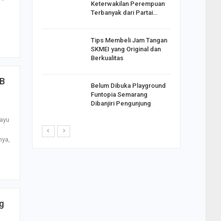
Keterwakilan Perempuan
S
Terbanyak dari Partai…
apkan
Tips Membeli Jam Tangan
Johar
SKMEI yang Original dan
i Minta
Berkualitas
DB
Belum Dibuka Playground
p Langkah
Funtopia Semarang
n Net
Dibanjiri Pengunjung
i…
ayu
nya,
g