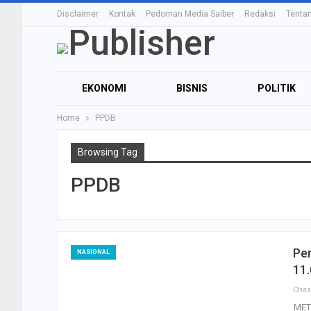
Disclaimer
Kontak
Pedoman Media Saiber
Redaksi
Tenta
EKONOMI
BISNIS
POLITIK
Home
PPDB
Browsing Tag
PPDB
Pe
NASIONAL
11
Cha
MET