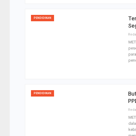
Te
PENDIDIKAN
Seg
MET
pese
par
pen
Bu
PENDIDIKAN
PP
MET
dala
kebi
men