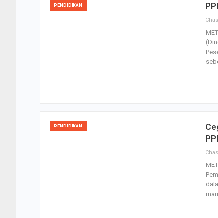
PPD
PENDIDIKAN
Cha
MET
(Di
Pese
seb
Ce
PENDIDIKAN
PP
Cha
MET
Pem
dala
mam