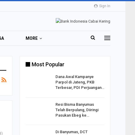
Sign In
GA
MORE
Most Popular
2 Al
Dana Awal Kampanye
o:
Parpol di Jateng, PKB
ekaan
Terbesar, PDI Perjuangan…
Resi Bisma Banyumas
ntara DPR
Telah Berpulang, Diiringi
III, PDIP
Pasukan Ebeg ke…
Di Banyumas, DCT
B)
2025,