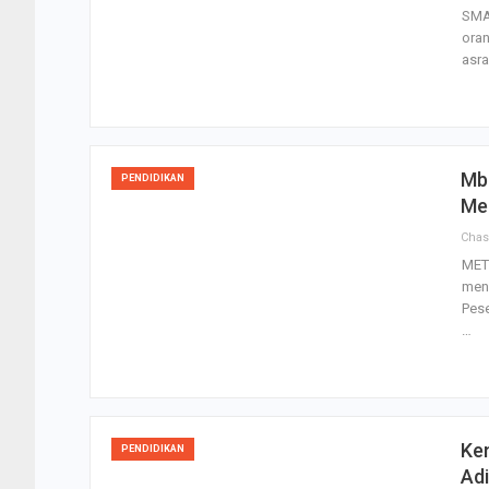
SMA 
oran
asr
Mba
PENDIDIKAN
Me
Cha
MET
meng
Pese
…
Ke
PENDIDIKAN
Adi