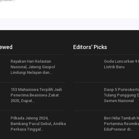
iewed
Editors' Picks
Rayakan Hari Kelautan
Goda Luncurkan 9
Nasional, Jateng Gaspol
Listrik Baru
Lindungi Nelayan dan…
153 Mahasiswa Terpilih Jadi
Daop 5 Purwokerto
Penerima Beasiswa Zakat
Tulang Punggung Di
2025, Dapat…
Semen Nasional
Pilkada Jateng 2024,
Beri Nilai Tambah 
Bambang Pacul Sebut, Andika
Pertamina Resmik
Perkasa Tinggal…
EduPreneur di…