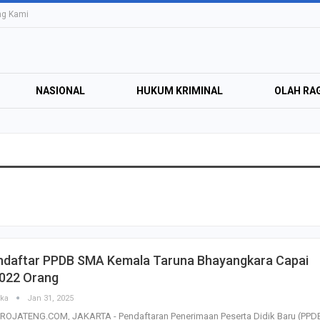
ng Kami
NASIONAL
HUKUM KRIMINAL
OLAH RA
Education Expo #
Irsyad Purwokert
Rayakan Kemerd
dengan…
Perolehan Seme
ndaftar PPDB SMA Kemala Taruna Bhayangkara Capai
RI Dapil Jateng V
.022 Orang
Perjuangan…
ska
Jan 31, 2025
ROJATENG.COM, JAKARTA - Pendaftaran Penerimaan Peserta Didik Baru (PPD
Peringatan UHC 