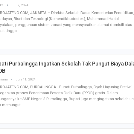
ska
Jul 2, 2024
ROJATENG.COM, JAKARTA – Direktur Sekolah Dasar Kementerian Pendidikan,
udayan, Riset dan Teknologi (Kemendikbudristek), Muhammad Hasbi
atakan, penggunaan sistem zonasi yang mensyaratkan alamat domisili atau
at tinggal,…
ati Purbalingga Ingatkan Sekolah Tak Pungut Biaya Da
DB
miana
Jun 11, 2024
ROJATENG.COM, PURBALINGGA - Bupati Purbalingga, Dyah Hayuning Pratiwi
gaskan proses Penerimaan Peserta Didik Baru (PPDB) gratis. Dalam
ungannya ke SMP Negeri 3 Purbalingga, Bupati juga mengingatkan sekolah un
ak memungut…