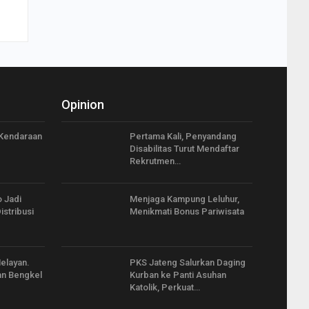
Opinion
 Kendaraan
Pertama Kali, Penyandang
Disabilitas Turut Mendaftar
Rekrutmen…
 Jadi
Menjaga Kampung Leluhur,
stribusi
Menikmati Bonus Pariwisata
Nelayan.
PKS Jateng Salurkan Daging
an Bengkel
Kurban ke Panti Asuhan
Katolik, Perkuat…