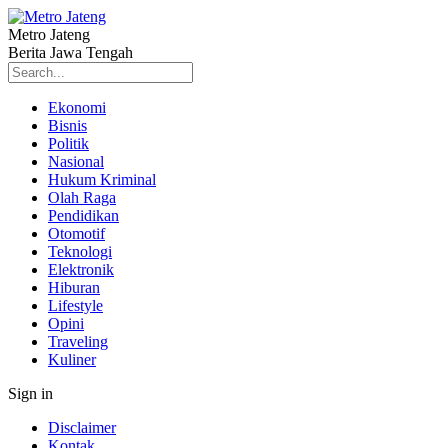
Metro Jateng
Berita Jawa Tengah
Ekonomi
Bisnis
Politik
Nasional
Hukum Kriminal
Olah Raga
Pendidikan
Otomotif
Teknologi
Elektronik
Hiburan
Lifestyle
Opini
Traveling
Kuliner
Sign in
Disclaimer
Kontak