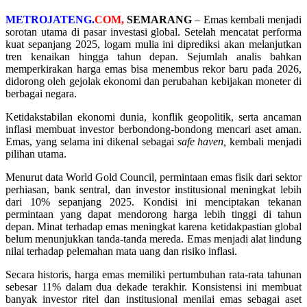
METROJATENG.
COM,
SEMARANG
– Emas kembali menjadi
sorotan utama di pasar investasi global. Setelah mencatat performa
kuat sepanjang 2025, logam mulia ini diprediksi akan melanjutkan
tren kenaikan hingga tahun depan. Sejumlah analis bahkan
memperkirakan harga emas bisa menembus rekor baru pada 2026,
didorong oleh gejolak ekonomi dan perubahan kebijakan moneter di
berbagai negara.
Ketidakstabilan ekonomi dunia, konflik geopolitik, serta ancaman
inflasi membuat investor berbondong-bondong mencari aset aman.
Emas, yang selama ini dikenal sebagai
safe haven,
kembali menjadi
pilihan utama.
Menurut data World Gold Council, permintaan emas fisik dari sektor
perhiasan, bank sentral, dan investor institusional meningkat lebih
dari 10% sepanjang 2025. Kondisi ini menciptakan tekanan
permintaan yang dapat mendorong harga lebih tinggi di tahun
depan. Minat terhadap emas meningkat karena ketidakpastian global
belum menunjukkan tanda-tanda mereda. Emas menjadi alat lindung
nilai terhadap pelemahan mata uang dan risiko inflasi.
Secara historis, harga emas memiliki pertumbuhan rata-rata tahunan
sebesar 11% dalam dua dekade terakhir. Konsistensi ini membuat
banyak investor ritel dan institusional menilai emas sebagai aset