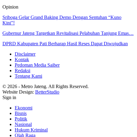
Opinion
Sriboga Gelar Grand Baking Demo Dengan Sentuhan “Kuno
Kini”!
Gubernur Jateng Targetkan Revitalisasi Pelabuhan Tanjung Emas…
DPRD Kabupaten Pati Berharap Hasil Reses Dapat Diwujudkan
Disclaimer
Kontak
Pedoman Media Saiber
Redaksi
Tentang Kami
© 2026 - Metro Jateng. All Rights Reserved.
Website Design:
BetterStudio
Sign in
Ekonomi
Bisnis
Politik
Nasional
Hukum Kriminal
Olah Raga