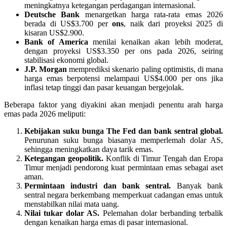
meningkatnya ketegangan perdagangan internasional.
Deutsche Bank
menargetkan harga rata-rata emas 2026
berada di US$3.700 per
ons
, naik dari proyeksi 2025 di
kisaran US$2.900.
Bank of America
menilai kenaikan akan lebih moderat,
dengan proyeksi US$3.350 per ons pada 2026, seiring
stabilisasi ekonomi global.
J.P. Morgan
memprediksi skenario paling optimistis, di mana
harga emas berpotensi melampaui US$4.000 per ons jika
inflasi tetap tinggi dan pasar keuangan bergejolak.
Beberapa faktor yang diyakini akan menjadi penentu arah harga
emas pada 2026 meliputi:
Kebijakan suku bunga The Fed dan bank sentral global.
Penurunan suku bunga biasanya memperlemah dolar AS,
sehingga meningkatkan daya tarik emas.
Ketegangan geopolitik.
Konflik di Timur Tengah dan Eropa
Timur menjadi pendorong kuat permintaan emas sebagai aset
aman.
Permintaan industri dan bank sentral.
Banyak bank
sentral negara berkembang memperkuat cadangan emas untuk
menstabilkan nilai mata uang.
Nilai tukar dolar AS.
Pelemahan dolar berbanding terbalik
dengan kenaikan harga emas di pasar internasional.