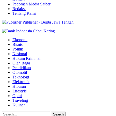
Pedoman Media Saiber
Redaksi
Tentang Kami
Publisher - Berita Jawa Tengah
Ekonomi
Bisnis
Politik
Nasional
Hukum Kriminal
Olah Raga
Pendidikan
Otomotif
Teknologi
Elektronik
Hiburan
Lifestyle
Opini
Traveling
Kuliner