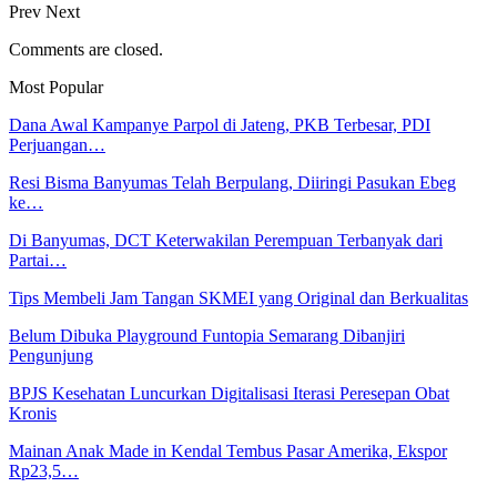
Prev
Next
Comments are closed.
Most Popular
Dana Awal Kampanye Parpol di Jateng, PKB Terbesar, PDI
Perjuangan…
Resi Bisma Banyumas Telah Berpulang, Diiringi Pasukan Ebeg
ke…
Di Banyumas, DCT Keterwakilan Perempuan Terbanyak dari
Partai…
Tips Membeli Jam Tangan SKMEI yang Original dan Berkualitas
Belum Dibuka Playground Funtopia Semarang Dibanjiri
Pengunjung
BPJS Kesehatan Luncurkan Digitalisasi Iterasi Peresepan Obat
Kronis
Mainan Anak Made in Kendal Tembus Pasar Amerika, Ekspor
Rp23,5…