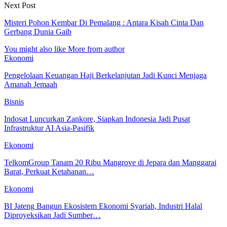
Next Post
Misteri Pohon Kembar Di Pemalang : Antara Kisah Cinta Dan
Gerbang Dunia Gaib
You might also like
More from author
Ekonomi
Pengelolaan Keuangan Haji Berkelanjutan Jadi Kunci Menjaga
Amanah Jemaah
Bisnis
Indosat Luncurkan Zankore, Siapkan Indonesia Jadi Pusat
Infrastruktur AI Asia-Pasifik
Ekonomi
TelkomGroup Tanam 20 Ribu Mangrove di Jepara dan Manggarai
Barat, Perkuat Ketahanan…
Ekonomi
BI Jateng Bangun Ekosistem Ekonomi Syariah, Industri Halal
Diproyeksikan Jadi Sumber…