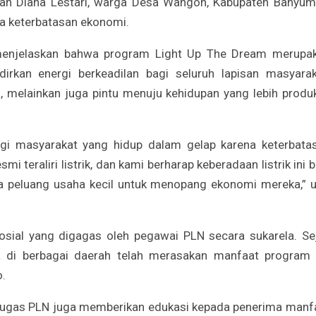
mah Diana Lestari, warga Desa Wangon, Kabupaten Banyum
ena keterbatasan ekonomi.
menjelaskan bahwa program Light Up The Dream merupa
kan energi berkeadilan bagi seluruh lapisan masyarak
, melainkan juga pintu menuju kehidupan yang lebih produk
gi masyarakat yang hidup dalam gelap karena keterbata
mi teraliri listrik, dan kami berharap keberadaan listrik ini b
 peluang usaha kecil untuk menopang ekonomi mereka,” u
sial yang digagas oleh pegawai PLN secara sukarela. Se
ga di berbagai daerah telah merasakan manfaat program i
o.
etugas PLN juga memberikan edukasi kepada penerima manf