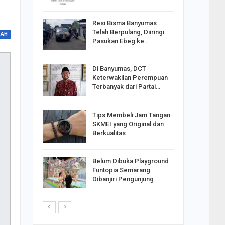
Resi Bisma Banyumas
ntara DPR
Telah Berpulang, Diiringi
RAH
III, PDIP
Pasukan Ebeg ke…
Di Banyumas, DCT
2025,
Keterwakilan Perempuan
S
Terbanyak dari Partai…
apkan
Tips Membeli Jam Tangan
Johar
SKMEI yang Original dan
i Minta
Berkualitas
Belum Dibuka Playground
p Langkah
Funtopia Semarang
n Net
Dibanjiri Pengunjung
i…