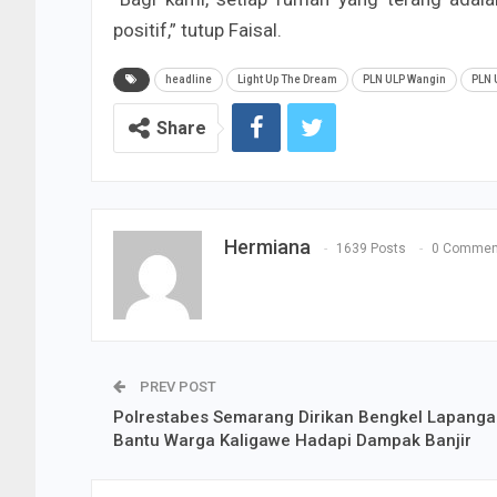
positif,” tutup Faisal.
headline
Light Up The Dream
PLN ULP Wangin
PLN 
Share
Hermiana
1639 Posts
0 Commen
PREV POST
Polrestabes Semarang Dirikan Bengkel Lapanga
Bantu Warga Kaligawe Hadapi Dampak Banjir