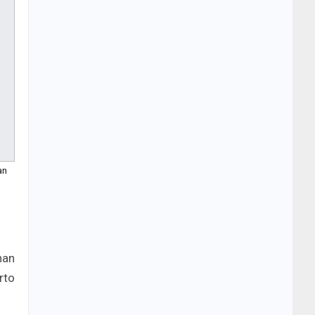
an
nan
rto