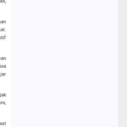
as,
kan
at.
tif
san
isa
jar
jak
ni,
aat