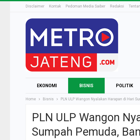
Disclaimer
Kontak
Pedoman Media Saiber
Redaksi
Tenta
EKONOMI
BISNIS
POLITIK
Home
Bisnis
PLN ULP Wangon Nyalakan Harapan di Hari S
PLN ULP Wangon Nyal
Sumpah Pemuda, Ban