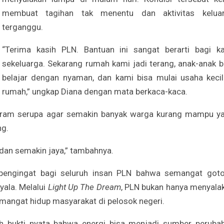
membuat tagihan tak menentu dan aktivitas kelua
terganggu.
“Terima kasih PLN. Bantuan ini sangat berarti bagi k
sekeluarga. Sekarang rumah kami jadi terang, anak-anak b
belajar dengan nyaman, dan kami bisa mulai usaha kecil
rumah,” ungkap Diana dengan mata berkaca-kaca.
ogram serupa agar semakin banyak warga kurang mampu y
ng.
dan semakin jaya,” tambahnya.
ngingat bagi seluruh insan PLN bahwa semangat got
yala. Melalui
Light Up The Dream
, PLN bukan hanya menyala
mangat hidup masyarakat di pelosok negeri.
ah bukti nyata bahwa energi bisa menjadi sumber peruba