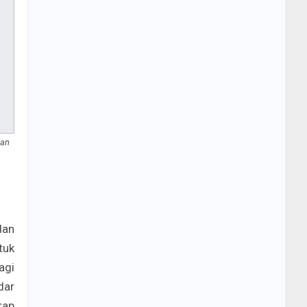
dan
dan
tuk
agi
dar
rap