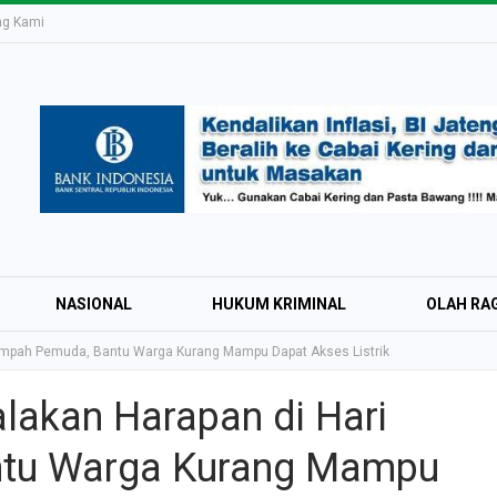
ng Kami
NASIONAL
HUKUM KRIMINAL
OLAH RA
umpah Pemuda, Bantu Warga Kurang Mampu Dapat Akses Listrik
akan Harapan di Hari
Education Expo #
tu Warga Kurang Mampu
Irsyad Purwokert
Rayakan Kemerd