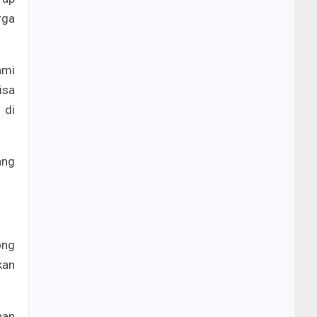
rga
ami
isa
 di
ang
ong
kan
han