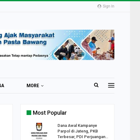
Sign In
GA
MORE
Most Popular
2 Al
Dana Awal Kampanye
o:
Parpol di Jateng, PKB
ekaan
Terbesar, PDI Perjuangan…