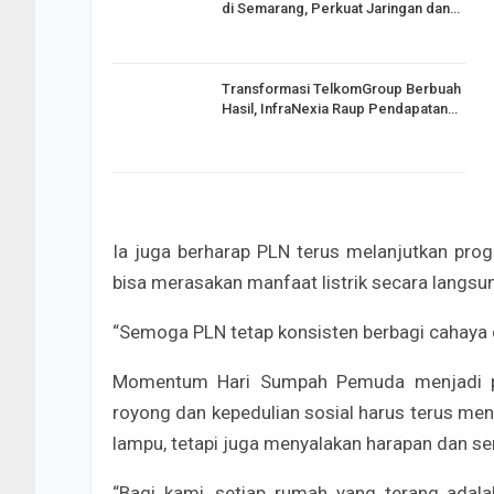
di Semarang, Perkuat Jaringan dan…
Transformasi TelkomGroup Berbuah
Hasil, InfraNexia Raup Pendapatan…
Ia juga berharap PLN terus melanjutkan pr
bisa merasakan manfaat listrik secara langsu
“Semoga PLN tetap konsisten berbagi cahaya 
Momentum Hari Sumpah Pemuda menjadi pe
royong dan kepedulian sosial harus terus men
lampu, tetapi juga menyalakan harapan dan se
“Bagi kami, setiap rumah yang terang adal