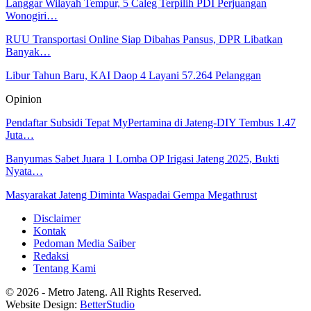
Langgar Wilayah Tempur, 5 Caleg Terpilih PDI Perjuangan
Wonogiri…
RUU Transportasi Online Siap Dibahas Pansus, DPR Libatkan
Banyak…
Libur Tahun Baru, KAI Daop 4 Layani 57.264 Pelanggan
Opinion
Pendaftar Subsidi Tepat MyPertamina di Jateng-DIY Tembus 1.47
Juta…
Banyumas Sabet Juara 1 Lomba OP Irigasi Jateng 2025, Bukti
Nyata…
Masyarakat Jateng Diminta Waspadai Gempa Megathrust
Disclaimer
Kontak
Pedoman Media Saiber
Redaksi
Tentang Kami
© 2026 - Metro Jateng. All Rights Reserved.
Website Design:
BetterStudio