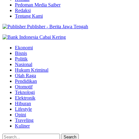
Pedoman Media Saiber
Redaksi
Tentang Kami
Publisher - Berita Jawa Tengah
Ekonomi
Bisnis
Politik
Nasional
Hukum Kriminal
Olah Raga
Pendidikan
Otomotif
Teknologi
Elektronik
Hiburan
Lifestyle
Opini
Traveling
Kuliner