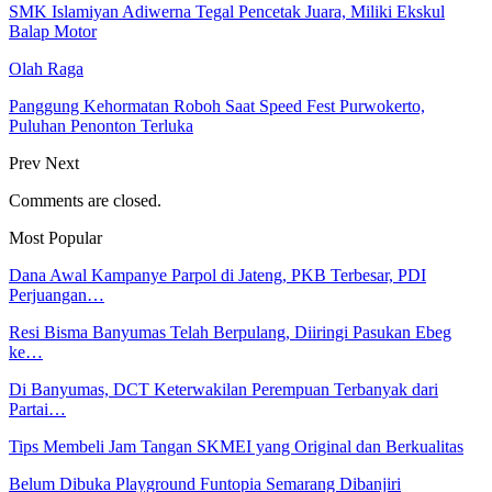
SMK Islamiyan Adiwerna Tegal Pencetak Juara, Miliki Ekskul
Balap Motor
Olah Raga
Panggung Kehormatan Roboh Saat Speed Fest Purwokerto,
Puluhan Penonton Terluka
Prev
Next
Comments are closed.
Most Popular
Dana Awal Kampanye Parpol di Jateng, PKB Terbesar, PDI
Perjuangan…
Resi Bisma Banyumas Telah Berpulang, Diiringi Pasukan Ebeg
ke…
Di Banyumas, DCT Keterwakilan Perempuan Terbanyak dari
Partai…
Tips Membeli Jam Tangan SKMEI yang Original dan Berkualitas
Belum Dibuka Playground Funtopia Semarang Dibanjiri