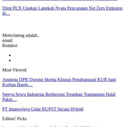
Dirut PLN Ungkap Langkah Nyata Pencapaian Net Zero Emission
di…
MetroJateng adalah..
email:
Redaksi:
Most Viewed
Anggota DPR Dorong Skema Khusus Penghapusan KUR bagi
Korban Banjir…
Sreeya Sewu Indonesia Berinovasi Terapkan Tranparansi Halal
Pakai…
PT Intanwijaya Gelar RUPST Secara Hybrid
Editors' Picks