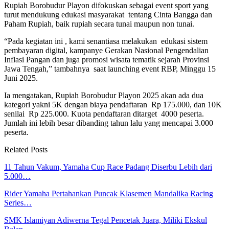
Rupiah Borobudur Playon difokuskan sebagai event sport yang
turut mendukung edukasi masyarakat tentang Cinta Bangga dan
Paham Rupiah, baik rupiah secara tunai maupun non tunai.
“Pada kegiatan ini , kami senantiasa melakukan edukasi sistem
pembayaran digital, kampanye Gerakan Nasional Pengendalian
Inflasi Pangan dan juga promosi wisata tematik sejarah Provinsi
Jawa Tengah,” tambahnya saat launching event RBP, Minggu 15
Juni 2025.
Ia mengatakan, Rupiah Borobudur Playon 2025 akan ada dua
kategori yakni 5K dengan biaya pendaftaran Rp 175.000, dan 10K
senilai Rp 225.000. Kuota pendaftaran ditarget 4000 peserta.
Jumlah ini lebih besar dibanding tahun lalu yang mencapai 3.000
peserta.
Related Posts
11 Tahun Vakum, Yamaha Cup Race Padang Diserbu Lebih dari
5.000…
Rider Yamaha Pertahankan Puncak Klasemen Mandalika Racing
Series…
SMK Islamiyan Adiwerna Tegal Pencetak Juara, Miliki Ekskul