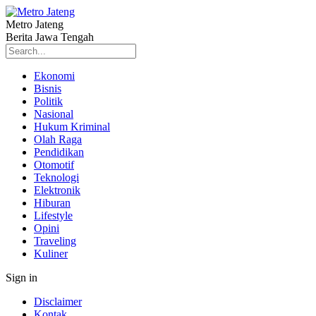
Metro Jateng
Berita Jawa Tengah
Ekonomi
Bisnis
Politik
Nasional
Hukum Kriminal
Olah Raga
Pendidikan
Otomotif
Teknologi
Elektronik
Hiburan
Lifestyle
Opini
Traveling
Kuliner
Sign in
Disclaimer
Kontak