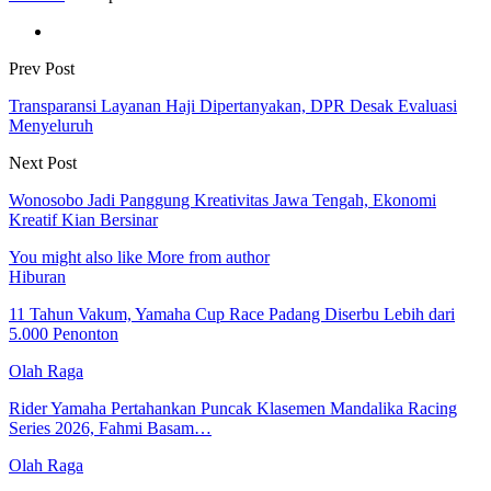
Prev Post
Transparansi Layanan Haji Dipertanyakan, DPR Desak Evaluasi
Menyeluruh
Next Post
Wonosobo Jadi Panggung Kreativitas Jawa Tengah, Ekonomi
Kreatif Kian Bersinar
You might also like
More from author
Hiburan
11 Tahun Vakum, Yamaha Cup Race Padang Diserbu Lebih dari
5.000 Penonton
Olah Raga
Rider Yamaha Pertahankan Puncak Klasemen Mandalika Racing
Series 2026, Fahmi Basam…
Olah Raga