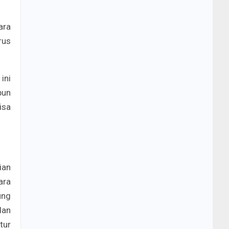
ara
rus
ini
pun
isa
ian
ara
ung
dan
tur