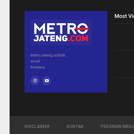
Most V
MetroJateng adalah..
email:
Redaksi:
DISCLAIMER
KONTAK
PEDOMAN MEDIA