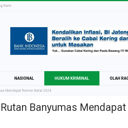
ng Kami
NASIONAL
HUKUM KRIMINAL
OLAH RA
mas Mendapat Remisi Natal 2024
i Rutan Banyumas Mendapat
Education Expo #
Irsyad Purwokert
Rayakan Kemerd