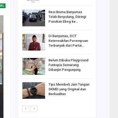
NAL
Resi Bisma Banyumas
ntara DPR
Telah Berpulang, Diiringi
III, PDIP
Pasukan Ebeg ke…
Di Banyumas, DCT
2025,
Keterwakilan Perempuan
S
Terbanyak dari Partai…
apkan
Belum Dibuka Playground
Johar
Funtopia Semarang
i Minta
Dibanjiri Pengunjung
Tips Membeli Jam Tangan
p Langkah
SKMEI yang Original dan
n Net
Berkualitas
i…