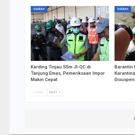
DAERAH
DAERAH
Karding Tinjau SSm JI-QC di
Barantin 
Tanjung Emas, Pemeriksaan Impor
Karantina
Makin Cepat
Disuspen
PREV
NEXT