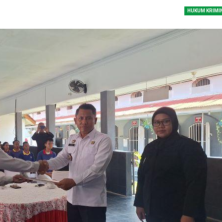
dengan…
HUKUM KRIMI
Perolehan Seme
RI Dapil Jateng V
Perjuangan…
Peringatan UHC 
Pemerintah–BPJ
Kesehatan Mant
Penguatan…
Resmikan Pasar 
Semarang, Jokow
Dijaga Bersama
Dirut PLN Ungka
Nyata Pencapaia
Zero Emission d