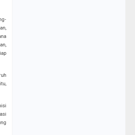
ng-
an,
ana
an,
iap
ruh
tu,
isi
asi
ung