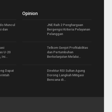
Opinion
ido Muncul
JNE Raih 2 Penghargaan
i dan
Bergengsi Kriteria Pelayanan
Pelanggan
asi
Telkom Genjot Profitabilitas
s U-20
dan Pertumbuhan
 Ini…
Berkelanjutan Melalui…
eng Dapat
Direktur RSI Sultan Agung
rintah
Dorong Langkah Mitigasi
Bencana di…