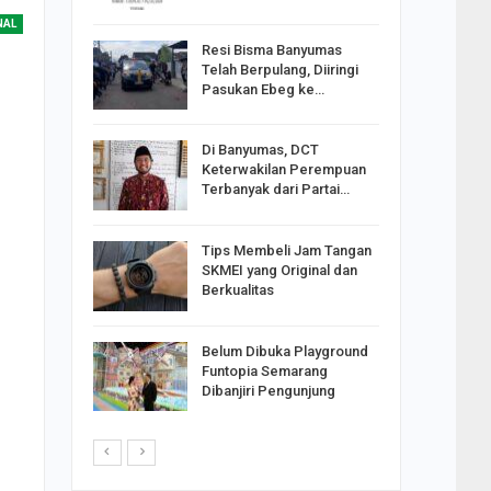
NAL
Resi Bisma Banyumas
ntara DPR
Telah Berpulang, Diiringi
III, PDIP
Pasukan Ebeg ke…
Di Banyumas, DCT
2025,
Keterwakilan Perempuan
S
Terbanyak dari Partai…
apkan
Tips Membeli Jam Tangan
Johar
SKMEI yang Original dan
i Minta
Berkualitas
Belum Dibuka Playground
p Langkah
Funtopia Semarang
n Net
Dibanjiri Pengunjung
i…