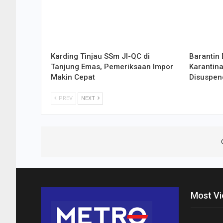
Karding Tinjau SSm JI-QC di
Barantin 
Tanjung Emas, Pemeriksaan Impor
Karantina
Makin Cepat
Disuspen
PREV
NEXT
Most V