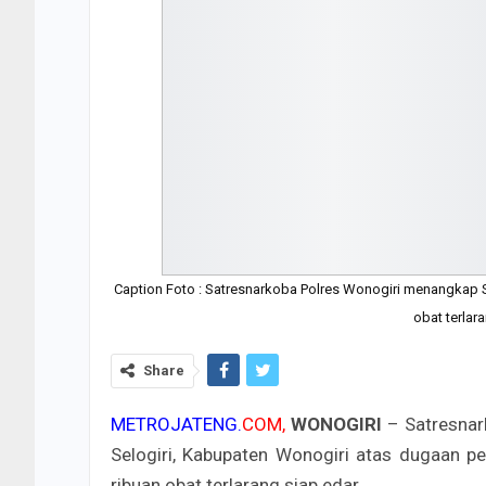
Caption Foto : Satresnarkoba Polres Wonogiri menangkap 
obat terlara
Share
METROJATENG.
COM,
WONOGIRI
– Satresnar
Selogiri, Kabupaten Wonogiri atas dugaan per
ribuan obat terlarang siap edar.