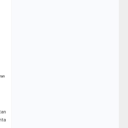
ran
tan
ita