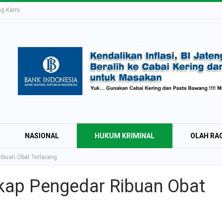
ng Kami
NASIONAL
HUKUM KRIMINAL
OLAH RA
ibuan Obat Terlarang
kap Pengedar Ribuan Obat
Education Expo #
Irsyad Purwokert
Rayakan Kemerd