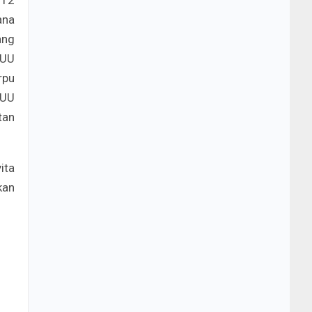
 12
ana
ang
 UU
rpu
 UU
tan
ita
kan