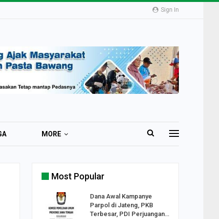
Sign In
GA
MORE
Most Popular
2 Al
Dana Awal Kampanye
o:
Parpol di Jateng, PKB
ekaan
Terbesar, PDI Perjuangan…