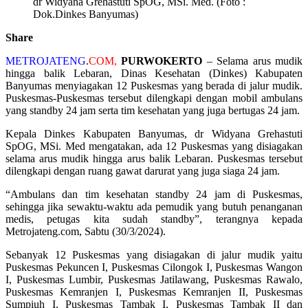
dr Widyana Grehastuti SpOG, MSi. Med. (Foto :
Dok.Dinkes Banyumas)
Share
METROJATENG
.
COM,
PURWOKERTO
– Selama arus mudik
hingga balik Lebaran, Dinas Kesehatan (Dinkes) Kabupaten
Banyumas menyiagakan 12 Puskesmas yang berada di jalur mudik.
Puskesmas-Puskesmas tersebut dilengkapi dengan mobil ambulans
yang standby 24 jam serta tim kesehatan yang juga bertugas 24 jam.
Kepala Dinkes Kabupaten Banyumas, dr Widyana Grehastuti
SpOG, MSi. Med mengatakan, ada 12 Puskesmas yang disiagakan
selama arus mudik hingga arus balik Lebaran. Puskesmas tersebut
dilengkapi dengan ruang gawat darurat yang juga siaga 24 jam.
“Ambulans dan tim kesehatan standby 24 jam di Puskesmas,
sehingga jika sewaktu-waktu ada pemudik yang butuh penanganan
medis, petugas kita sudah standby”, terangnya kepada
Metrojateng.com, Sabtu (30/3/2024).
Sebanyak 12 Puskesmas yang disiagakan di jalur mudik yaitu
Puskesmas Pekuncen I, Puskesmas Cilongok I, Puskesmas Wangon
I, Puskesmas Lumbir, Puskesmas Jatilawang, Puskesmas Rawalo,
Puskesmas Kemranjen I, Puskesmas Kemranjen II, Puskesmas
Sumpiuh I, Puskesmas Tambak I, Puskesmas Tambak II dan