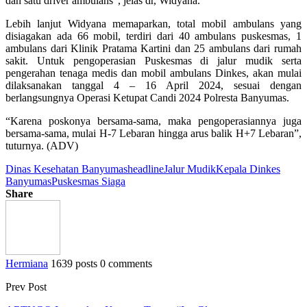
dan satu driver ambulans”, jelas dr, Widyana.
Lebih lanjut Widyana memaparkan, total mobil ambulans yang
disiagakan ada 66 mobil, terdiri dari 40 ambulans puskesmas, 1
ambulans dari Klinik Pratama Kartini dan 25 ambulans dari rumah
sakit. Untuk pengoperasian Puskesmas di jalur mudik serta
pengerahan tenaga medis dan mobil ambulans Dinkes, akan mulai
dilaksanakan tanggal 4 – 16 April 2024, sesuai dengan
berlangsungnya Operasi Ketupat Candi 2024 Polresta Banyumas.
“Karena poskonya bersama-sama, maka pengoperasiannya juga
bersama-sama, mulai H-7 Lebaran hingga arus balik H+7 Lebaran”,
tuturnya. (ADV)
Dinas Kesehatan Banyumas
headline
Jalur Mudik
Kepala Dinkes
Banyumas
Puskesmas Siaga
Share
Hermiana
1639 posts
0 comments
Prev Post