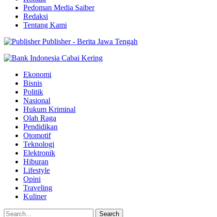
Pedoman Media Saiber
Redaksi
Tentang Kami
Publisher - Berita Jawa Tengah
Ekonomi
Bisnis
Politik
Nasional
Hukum Kriminal
Olah Raga
Pendidikan
Otomotif
Teknologi
Elektronik
Hiburan
Lifestyle
Opini
Traveling
Kuliner