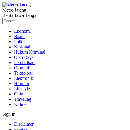
Metro Jateng
Berita Jawa Tengah
Ekonomi
Bisnis
Politik
Nasional
Hukum Kriminal
Olah Raga
Pendidikan
Otomotif
Teknologi
Elektronik
Hiburan
Lifestyle
Opini
Traveling
Kuliner
Sign in
Disclaimer
Kontak