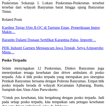
Puskesmas Sokaraja I. Lokasi Puskesmas-Puskesmas tersebut
tersebar dari wilayah Banyumas barat hingga ujung Banyumas
Timur.
Related Posts
Karding Tinjau SSm JI-QC di Tanjung Emas, Pemeriksaan Impor
Makin…
Barantin Dalami Dugaan Sertifikat Karantina Palsu, Importir…
PHK Industri Garmen Mengancam Jawa Tengah, Setya Arinugroho
Minta…
Posko Terpadu
Selain menyiagakan 12 Puskesmas, Dinkes Banyumas juga
menerjunkan tenaga kesehatan dan driver ambulans di posko
terpadu. Ada 4 titik posko terpadu yang merupakan pos sinergitas
Pemkab Banyumas bersama dengan Polresta Banyumas. Empat titik
posko terpadu berada di wilayah Kecamatan Ajibarang, Buntu,
Sumpiuh dan Alun-Alun Purwokerto.
“Untuk pos kesehatan, kita bergabung dengan posko terpadu. Jadi
pada setiap posko terpadu, kita tempatkan satu petugas kesehatan