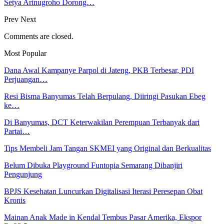
Setya Arinugroho Dorong…
Prev
Next
Comments are closed.
Most Popular
Dana Awal Kampanye Parpol di Jateng, PKB Terbesar, PDI
Perjuangan…
Resi Bisma Banyumas Telah Berpulang, Diiringi Pasukan Ebeg
ke…
Di Banyumas, DCT Keterwakilan Perempuan Terbanyak dari
Partai…
Tips Membeli Jam Tangan SKMEI yang Original dan Berkualitas
Belum Dibuka Playground Funtopia Semarang Dibanjiri
Pengunjung
BPJS Kesehatan Luncurkan Digitalisasi Iterasi Peresepan Obat
Kronis
Mainan Anak Made in Kendal Tembus Pasar Amerika, Ekspor