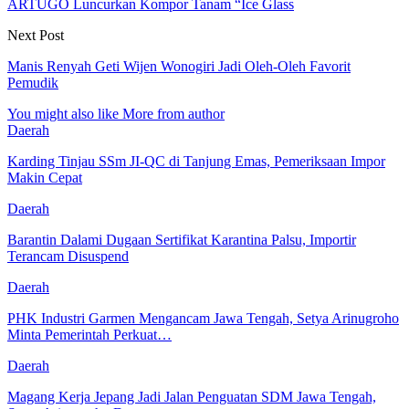
ARTUGO Luncurkan Kompor Tanam “Ice Glass
Next Post
Manis Renyah Geti Wijen Wonogiri Jadi Oleh-Oleh Favorit
Pemudik
You might also like
More from author
Daerah
Karding Tinjau SSm JI-QC di Tanjung Emas, Pemeriksaan Impor
Makin Cepat
Daerah
Barantin Dalami Dugaan Sertifikat Karantina Palsu, Importir
Terancam Disuspend
Daerah
PHK Industri Garmen Mengancam Jawa Tengah, Setya Arinugroho
Minta Pemerintah Perkuat…
Daerah
Magang Kerja Jepang Jadi Jalan Penguatan SDM Jawa Tengah,