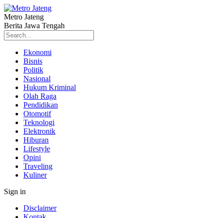
Metro Jateng
Berita Jawa Tengah
Ekonomi
Bisnis
Politik
Nasional
Hukum Kriminal
Olah Raga
Pendidikan
Otomotif
Teknologi
Elektronik
Hiburan
Lifestyle
Opini
Traveling
Kuliner
Sign in
Disclaimer
Kontak