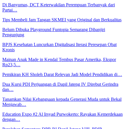
Di Banyumas, DCT Keterwakilan Perempuan Terbanyak dari
Partai…
Tips Membeli Jam Tangan SKMEI yang Original dan Berkualitas
Belum Dibuka Playground Funtopia Semarang Dibanjiri
Pengunjung
BPJS Kesehatan Luncurkan Digitalisasi Iterasi Peresepan Obat
Kronis
Mainan Anak Made in Kendal Tembus Pasar Amerika, Ekspor
Rp23,5…
Pemikiran KH Sholeh Darat Relevan Jadi Model Pendidikan di…
Dua Kursi PDI Perjuangan di Dapil Jateng IV Direbut Gerindra
dan…
Tanamkan Nilai Kebangsaan kepada Generasi Muda untuk Bekal
Menjawab…
Education Expo #2 Al Irsyad Purwokerto: Rayakan Kemerdekaan
dengan…