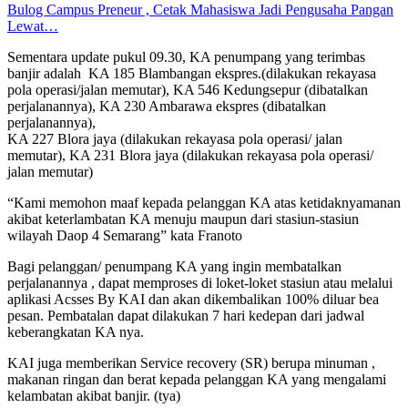
Bulog Campus Preneur , Cetak Mahasiswa Jadi Pengusaha Pangan
Lewat…
Sementara update pukul 09.30, KA penumpang yang terimbas
banjir adalah KA 185 Blambangan ekspres.(dilakukan rekayasa
pola operasi/jalan memutar), KA 546 Kedungsepur (dibatalkan
perjalanannya), KA 230 Ambarawa ekspres (dibatalkan
perjalanannya),
KA 227 Blora jaya (dilakukan rekayasa pola operasi/ jalan
memutar), KA 231 Blora jaya (dilakukan rekayasa pola operasi/
jalan memutar)
“Kami memohon maaf kepada pelanggan KA atas ketidaknyamanan
akibat keterlambatan KA menuju maupun dari stasiun-stasiun
wilayah Daop 4 Semarang” kata Franoto
Bagi pelanggan/ penumpang KA yang ingin membatalkan
perjalanannya , dapat memproses di loket-loket stasiun atau melalui
aplikasi Acsses By KAI dan akan dikembalikan 100% diluar bea
pesan. Pembatalan dapat dilakukan 7 hari kedepan dari jadwal
keberangkatan KA nya.
KAI juga memberikan Service recovery (SR) berupa minuman ,
makanan ringan dan berat kepada pelanggan KA yang mengalami
kelambatan akibat banjir. (tya)