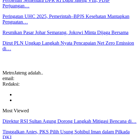
Perolehan Sementara DPR RI Dapil Jateng VIII, PDIP
Perjuangan…
Peringatan UHC 2025, Pemerintah–BPJS Kesehatan Mantapkan
Penguatan…
Resmikan Pasar Johar Semarang, Jokowi Minta Dijaga Bersama
Dirut PLN Ungkap Langkah Nyata Pencapaian Net Zero Emission
di…
MetroJateng adalah..
email:
Redaksi:
Most Viewed
Direktur RSI Sultan Agung Dorong Langkah Mitigasi Bencana di…
Tinggalkan Anies, PKS Pilih Usung Sohibul Iman dalam Pilkada
DKI