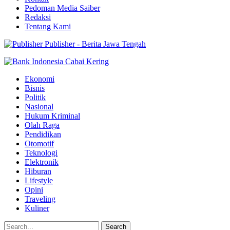
Pedoman Media Saiber
Redaksi
Tentang Kami
Publisher - Berita Jawa Tengah
Ekonomi
Bisnis
Politik
Nasional
Hukum Kriminal
Olah Raga
Pendidikan
Otomotif
Teknologi
Elektronik
Hiburan
Lifestyle
Opini
Traveling
Kuliner