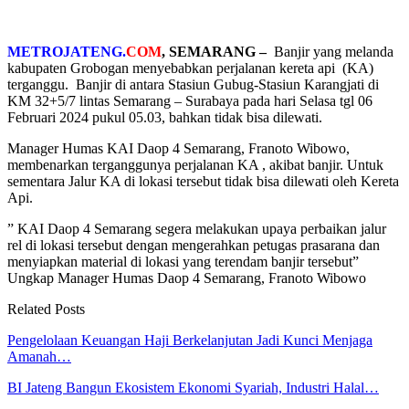
METROJATENG.
COM
, SEMARANG –
Banjir yang melanda
kabupaten Grobogan menyebabkan perjalanan kereta api (KA)
terganggu.
Banjir di antara Stasiun Gubug-Stasiun Karangjati di
KM 32+5/7 lintas Semarang – Surabaya pada hari Selasa tgl 06
Februari 2024 pukul 05.03, bahkan tidak bisa dilewati.
Manager Humas KAI Daop 4 Semarang, Franoto Wibowo,
membenarkan terganggunya perjalanan KA , akibat banjir. Untuk
sementara Jalur KA di lokasi tersebut tidak bisa dilewati oleh Kereta
Api.
” KAI Daop 4 Semarang segera melakukan upaya perbaikan jalur
rel di lokasi tersebut dengan mengerahkan petugas prasarana dan
menyiapkan material di lokasi yang terendam banjir tersebut”
Ungkap Manager Humas Daop 4 Semarang, Franoto Wibowo
Related Posts
Pengelolaan Keuangan Haji Berkelanjutan Jadi Kunci Menjaga
Amanah…
BI Jateng Bangun Ekosistem Ekonomi Syariah, Industri Halal…