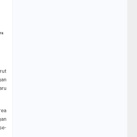
ra
rut
gan
aru
rea
gan
se-