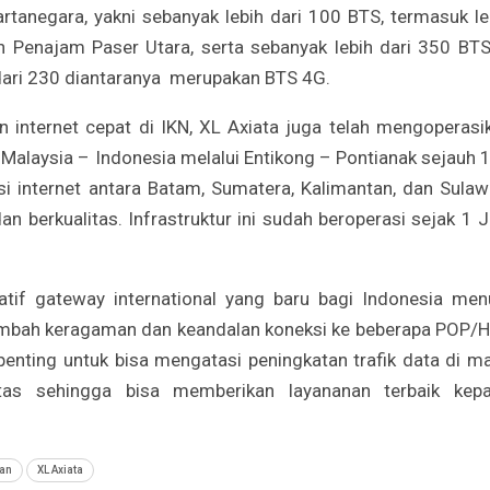
tanegara, yakni sebanyak lebih dari 100 BTS, termasuk le
Penajam Paser Utara, serta sebanyak lebih dari 350 BTS
 dari 230 diantaranya merupakan BTS 4G.
 internet cepat di IKN, XL Axiata juga telah mengoperasi
laysia – Indonesia melalui Entikong – Pontianak sejauh 
si internet antara Batam, Sumatera, Kalimantan, dan Sulaw
an berkualitas. Infrastruktur ini sudah beroperasi sejak 1 J
natif gateway international yang baru bagi Indonesia men
ambah keragaman dan keandalan koneksi ke beberapa POP/
ni penting untuk bisa mengatasi peningkatan trafik data di m
tas sehingga bisa memberikan layananan terbaik kep
tan
XL Axiata