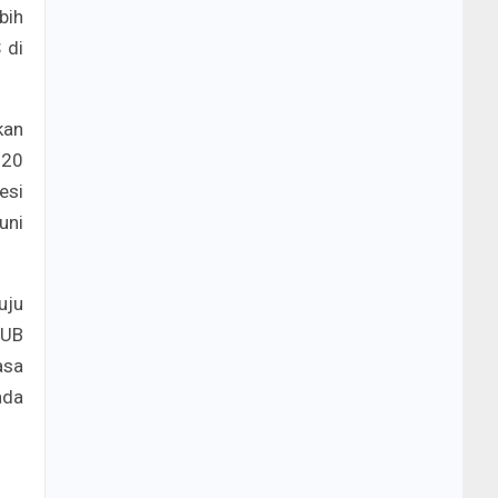
bih
 di
kan
120
esi
uni
uju
HUB
asa
ada