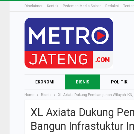
Disclaimer
Kontak
Pedoman Media Saiber
Redaksi
Tenta
EKONOMI
BISNIS
POLITIK
Home
Bisnis
XL Axiata Dukung Pembangunan Wilayah IKN, B
XL Axiata Dukung Pe
Bangun Infrastuktur I