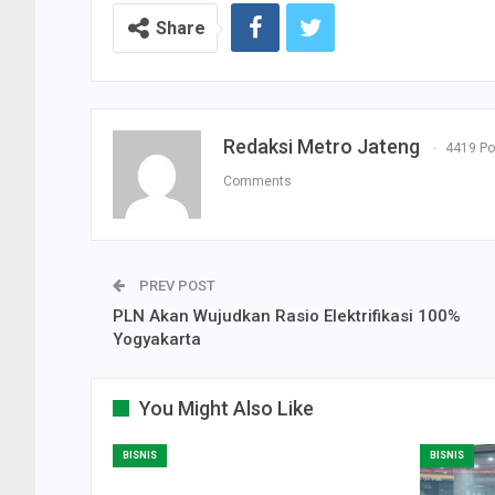
Share
Redaksi Metro Jateng
4419 Po
Comments
PREV POST
PLN Akan Wujudkan Rasio Elektrifikasi 100%
Yogyakarta
You Might Also Like
BISNIS
BISNIS