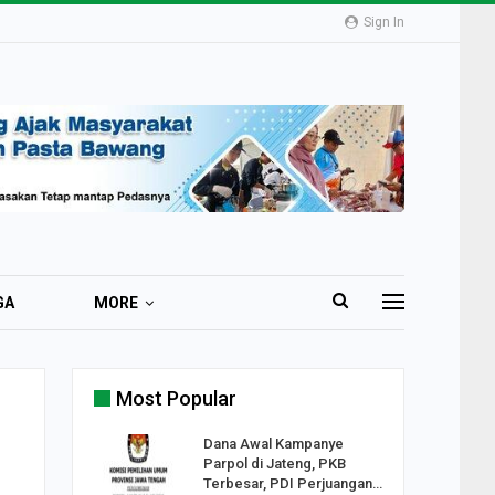
Sign In
GA
MORE
Most Popular
2 Al
Dana Awal Kampanye
o:
Parpol di Jateng, PKB
ekaan
Terbesar, PDI Perjuangan…