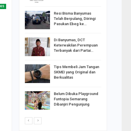
NIS
Resi Bisma Banyumas
ntara DPR
Telah Berpulang, Diiringi
III, PDIP
Pasukan Ebeg ke…
Di Banyumas, DCT
2025,
Keterwakilan Perempuan
S
Terbanyak dari Partai…
apkan
Tips Membeli Jam Tangan
Johar
SKMEI yang Original dan
i Minta
Berkualitas
Belum Dibuka Playground
p Langkah
Funtopia Semarang
n Net
Dibanjiri Pengunjung
i…