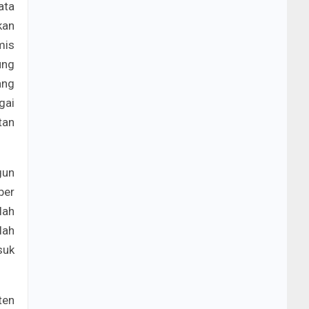
ata
kan
mis
ung
ang
gai
tan
gun
ber
lah
lah
suk
ten