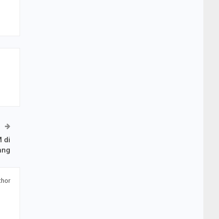
 di
ang
thor