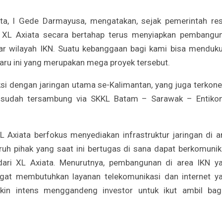
ata, I Gede Darmayusa, mengatakan, sejak pemerintah re
, XL Axiata secara bertahap terus menyiapkan pembangu
itar wilayah IKN. Suatu kebanggaan bagi kami bisa menduk
aru ini yang merupakan mega proyek tersebut.
ksi dengan jaringan utama se-Kalimantan, yang juga terkone
ni sudah tersambung via SKKL Batam – Sarawak – Entikon
 Axiata berfokus menyediakan infrastruktur jaringan di a
h pihak yang saat ini bertugas di sana dapat berkomunik
dari XL Axiata. Menurutnya, pembangunan di area IKN y
gat membutuhkan layanan telekomunikasi dan internet y
akin intens menggandeng investor untuk ikut ambil bag