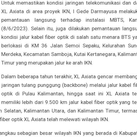
Untuk memastikan kondisi jaringan telekomunikasi dan d
XL Axiata di area proyek IKN, I Gede Darmayusa melaku
pemantauan langsung terhadap instalasi MBTS, Ka
(8/6/2023). Selain itu, juga dilakukan pemantauan langs
kondisi jalur kabel fiber optik di salah satu menara BTS y
berlokasi di KM 36 Jalan Semoi Sepaku, Kelurahan Sun
Merdeka, Kecamatan Samboja, Kutai Kertanegara, Kaliman
Timur yang merupakan jalur ke arah IKN.
Dalam beberapa tahun terakhir, XL Axiata gencar memban
jaringan tulang punggung (backbone) melalui jalur kabel fi
optik di Pulau Kalimantan, hingga saat ini XL Axiata te
memiliki lebih dari 9.500 km jalur kabel fiber optik yang te
an Selatan, Kalimantan Utara, dan Kalimantan Timur, terma
fiber optik XL Axiata telah melewati wilayah IKN.
njangkau sebagian besar wilayah IKN yang berada di Kabupa