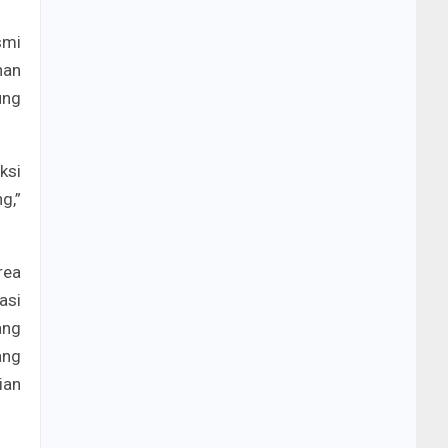
smi
nan
ung
ksi
g,”
rea
asi
ang
ang
ian