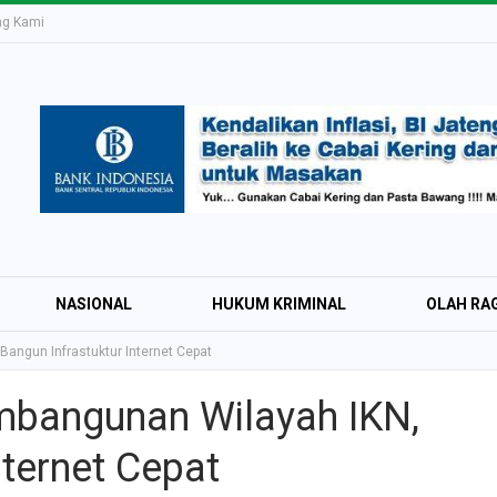
ng Kami
NASIONAL
HUKUM KRIMINAL
OLAH RA
angun Infrastuktur Internet Cepat
mbangunan Wilayah IKN,
Education Expo #
nternet Cepat
Irsyad Purwokert
Rayakan Kemerd