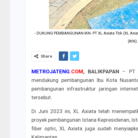
- DUKUNG PEMBANGUNAN IKN- PT XL Axiata Tbk (XL Axiat
(IKN)
Share
METROJATENG
.
COM
, BALIKPAPAN
– PT X
mendukung pembangunan Ibu Kota Nusantar
pembangunan infrastruktur jaringan interne
tersebut.
Di Juni 2023 ini, XL Axiata telah menempat
proyek pembangunan Istana Kepresidenan, Istan
fiber optic, XL Axiata juga sudah menyiap
Kalimantan.