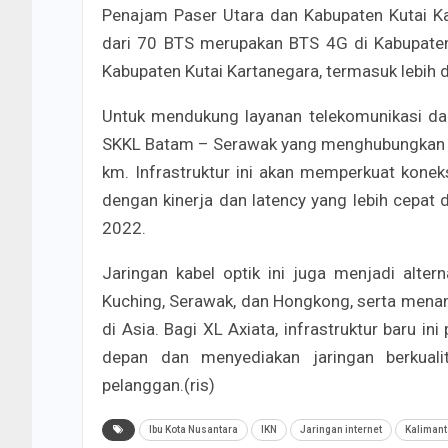
Penajam Paser Utara dan Kabupaten Kutai Kar
dari 70 BTS merupakan BTS 4G di Kabupaten 
Kabupaten Kutai Kartanegara, termasuk lebih
Untuk mendukung layanan telekomunikasi dan
SKKL Batam – Serawak yang menghubungkan Ma
km. Infrastruktur ini akan memperkuat konek
dengan kinerja dan latency yang lebih cepat d
2022.
Jaringan kabel optik ini juga menjadi alter
Kuching, Serawak, dan Hongkong, serta men
di Asia. Bagi XL Axiata, infrastruktur baru i
depan dan menyediakan jaringan berkuali
pelanggan.(ris)
Ibu Kota Nusantara
IKN
Jaringan internet
Kaliman