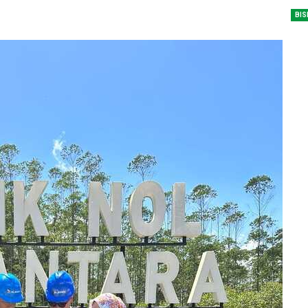
dengan…
BIS
Perolehan Seme
RI Dapil Jateng V
Perjuangan…
Peringatan UHC 
Pemerintah–BPJ
Kesehatan Mant
Penguatan…
Resmikan Pasar 
Semarang, Jokow
Dijaga Bersama
Dirut PLN Ungka
Nyata Pencapaia
Zero Emission d