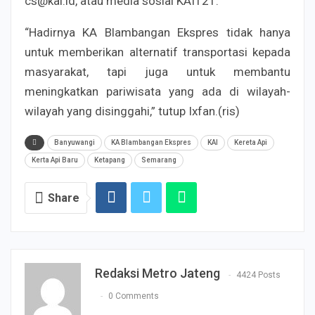
cs@kai.id, atau media sosial KAI121.
“Hadirnya KA Blambangan Ekspres tidak hanya
untuk memberikan alternatif transportasi kepada
masyarakat, tapi juga untuk membantu
meningkatkan pariwisata yang ada di wilayah-
wilayah yang disinggahi,” tutup Ixfan.(ris)
Banyuwangi
KA Blambangan Ekspres
KAI
Kereta Api
Kerta Api Baru
Ketapang
Semarang
Share
Redaksi Metro Jateng
4424 Posts
0 Comments