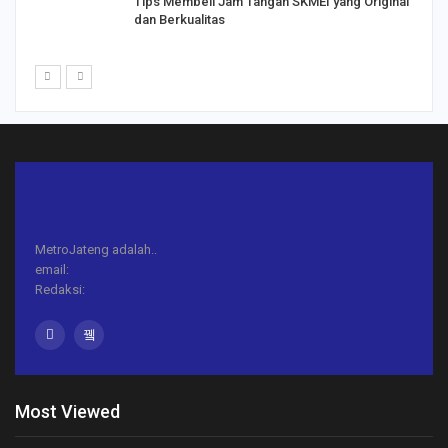
Tips Membeli Jam Tangan SKMEI yang Original
dan Berkualitas
MetroJateng adalah..
email:
Redaksi:
Most Viewed