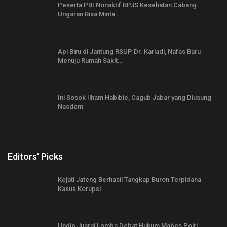
Peserta PBI Nonaktif BPJS Kesehatan Cabang
Ungaran Bisa Minta…
Api Biru di Jantung RSUP Dr. Kariadi, Nafas Baru
Menuju Rumah Sakit…
Ini Sosok Ilham Habibie, Cagub Jabar yang Diusung
Nasdem
Editors' Picks
Kejati Jateng Berhasil Tangkap Buron Terpidana
Kasus Korupsi
Undip Juarai Lomba Debat Hukum Mabes Polri