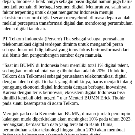
depan, Indonesia tidak hanya sebagai pasar digital namun juga harus
menjadi pemain di berbagai segmen digital. Menurutnya, salah satu
faktor terpenting untuk dapat mengantar Indonesia menuju
ekosistem ekonomi digital secara menyeluruh di masa depan adalah
melalui percepatan transformasi digital dan mendorong pertumbuhan
talenta digital tanah air.
PT Telkom Indonesia (Persero) Tbk sebagai sebagai perusahaan
telekomunikasi digital terdepan diminta untuk mengambil peran
sebagai lokomotif digitalisasi yang terus fokus bertransformasi dari
sisi bisnis dan pengembangan sumber daya manusia.
“Saat ini BUMN di Indonesia baru memiliki total 1% digital talent,
sedangkan minimal total yang dibutuhkan adalah 20%. Untuk itu,
Telkom dan Telkomsel sebagai perusahaan telekomunikasi digital
dengan talenta digital terbaik yang dimilikinya, harus menjadi tulang
punggung ekonomi digital Indonesia dengan berbagai inovasinya.
Karena dengan terus berinovasi, ekosistem digital Indonesia bisa
dimiliki kembali oleh negeri,” ujar Menteri BUMN Erick Thohir
pada suatu kesempatan di acara Telkom.
Merujuk pada data Kementerian BUMN, dimana jumlah pemimpin
kalangan muda diperkirakan akan meningkat 10% pada tahun 2023.
Sedangkan, berdasarkan data yang tercatat di Bank Dunia,
pertumbuhan sektor teknologi hingga tahun 2030 akan membuat