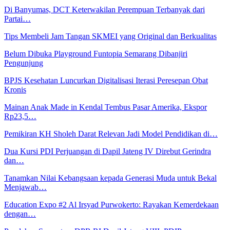
Di Banyumas, DCT Keterwakilan Perempuan Terbanyak dari
Partai…
Tips Membeli Jam Tangan SKMEI yang Original dan Berkualitas
Belum Dibuka Playground Funtopia Semarang Dibanjiri
Pengunjung
BPJS Kesehatan Luncurkan Digitalisasi Iterasi Peresepan Obat
Kronis
Mainan Anak Made in Kendal Tembus Pasar Amerika, Ekspor
Rp23,5…
Pemikiran KH Sholeh Darat Relevan Jadi Model Pendidikan di…
Dua Kursi PDI Perjuangan di Dapil Jateng IV Direbut Gerindra
dan…
Tanamkan Nilai Kebangsaan kepada Generasi Muda untuk Bekal
Menjawab…
Education Expo #2 Al Irsyad Purwokerto: Rayakan Kemerdekaan
dengan…