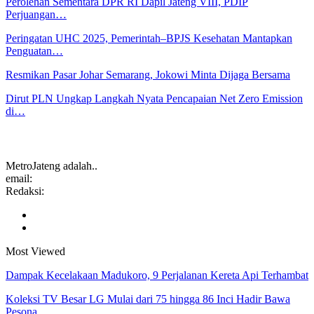
Perolehan Sementara DPR RI Dapil Jateng VIII, PDIP
Perjuangan…
Peringatan UHC 2025, Pemerintah–BPJS Kesehatan Mantapkan
Penguatan…
Resmikan Pasar Johar Semarang, Jokowi Minta Dijaga Bersama
Dirut PLN Ungkap Langkah Nyata Pencapaian Net Zero Emission
di…
MetroJateng adalah..
email:
Redaksi:
Most Viewed
Dampak Kecelakaan Madukoro, 9 Perjalanan Kereta Api Terhambat
Koleksi TV Besar LG Mulai dari 75 hingga 86 Inci Hadir Bawa
Pesona…