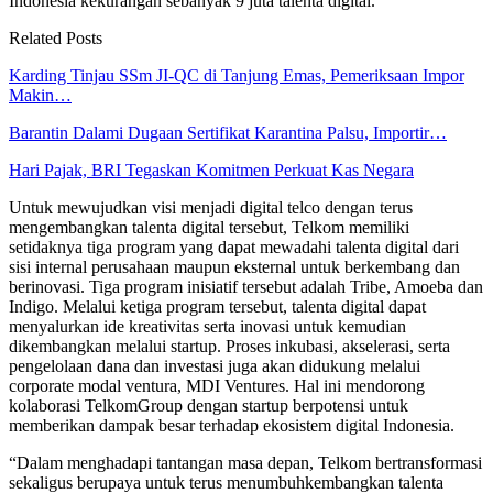
Indonesia kekurangan sebanyak 9 juta talenta digital.
Related Posts
Karding Tinjau SSm JI-QC di Tanjung Emas, Pemeriksaan Impor
Makin…
Barantin Dalami Dugaan Sertifikat Karantina Palsu, Importir…
Hari Pajak, BRI Tegaskan Komitmen Perkuat Kas Negara
Untuk mewujudkan visi menjadi digital telco dengan terus
mengembangkan talenta digital tersebut, Telkom memiliki
setidaknya tiga program yang dapat mewadahi talenta digital dari
sisi internal perusahaan maupun eksternal untuk berkembang dan
berinovasi. Tiga program inisiatif tersebut adalah Tribe, Amoeba dan
Indigo. Melalui ketiga program tersebut, talenta digital dapat
menyalurkan ide kreativitas serta inovasi untuk kemudian
dikembangkan melalui startup. Proses inkubasi, akselerasi, serta
pengelolaan dana dan investasi juga akan didukung melalui
corporate modal ventura, MDI Ventures. Hal ini mendorong
kolaborasi TelkomGroup dengan startup berpotensi untuk
memberikan dampak besar terhadap ekosistem digital Indonesia.
“Dalam menghadapi tantangan masa depan, Telkom bertransformasi
sekaligus berupaya untuk terus menumbuhkembangkan talenta