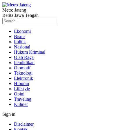
Metro Jateng
Berita Jawa Tengah
Ekonomi
Bisnis
Politik
Nasional
Hukum Kriminal
Olah Raga
Pendidikan
Otomotif
Teknologi
Elektronik
Hiburan
Lifestyle
Opini
Traveling
Kuliner
Sign in
Disclaimer
Kontak