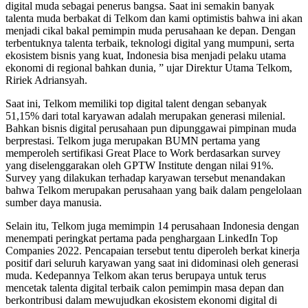
digital muda sebagai penerus bangsa. Saat ini semakin banyak
talenta muda berbakat di Telkom dan kami optimistis bahwa ini akan
menjadi cikal bakal pemimpin muda perusahaan ke depan. Dengan
terbentuknya talenta terbaik, teknologi digital yang mumpuni, serta
ekosistem bisnis yang kuat, Indonesia bisa menjadi pelaku utama
ekonomi di regional bahkan dunia, ” ujar Direktur Utama Telkom,
Ririek Adriansyah.
Saat ini, Telkom memiliki top digital talent dengan sebanyak
51,15% dari total karyawan adalah merupakan generasi milenial.
Bahkan bisnis digital perusahaan pun dipunggawai pimpinan muda
berprestasi. Telkom juga merupakan BUMN pertama yang
memperoleh sertifikasi Great Place to Work berdasarkan survey
yang diselenggarakan oleh GPTW Institute dengan nilai 91%.
Survey yang dilakukan terhadap karyawan tersebut menandakan
bahwa Telkom merupakan perusahaan yang baik dalam pengelolaan
sumber daya manusia.
Selain itu, Telkom juga memimpin 14 perusahaan Indonesia dengan
menempati peringkat pertama pada penghargaan LinkedIn Top
Companies 2022. Pencapaian tersebut tentu diperoleh berkat kinerja
positif dari seluruh karyawan yang saat ini didominasi oleh generasi
muda. Kedepannya Telkom akan terus berupaya untuk terus
mencetak talenta digital terbaik calon pemimpin masa depan dan
berkontribusi dalam mewujudkan ekosistem ekonomi digital di