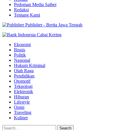
Pedoman Media Saiber
Redaksi
Tentang Kami
Publisher - Berita Jawa Tengah
Ekonomi
Bisnis
Politik
Nasional
Hukum Kriminal
Olah Raga
Pendidikan
Otomotif
Teknologi
Elektronik
Hiburan
Lifestyle
Opini
Traveling
Kuliner