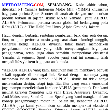
METROJATENG
.COM
, SEMARANG-
Kado akhir tahun,
diberikan PT Yamaha Indonesia Motor Mfg. (YIMM) khususnya
bagi para pecinta Sport Scooter di tanah air dengan meluncurkan
produk terbaru di jajaran skutik MAXi Yamaha, yaitu AEROX
ALPHA. Peluncuran perdana secara global ini berlangsung pada
Rabu (18/12), di The Hallf, Pati Unus (Alpha Ground), Jakarta.
Hadir dengan berbagai sentuhan pembaruan baik dari segi desain,
fitur, maupun performa mesin yang sarat akan teknologi canggih,
Generasi ketiga AEROX diyakini tidak hanya memberikan
pengalaman berkendara yang lebih menyenangkan bagi para
penggunanya, tetapi juga akan semakin memperkuat eksistensi
Yamaha di segment Sport Scooter yang saat ini memang telah
menjadi lifestyle item bagi para anak muda.
“AEROX ALPHA yang kami luncurkan hari ini membawa banyak
sekali upgrade di berbagai lini. Sesuai dengan namanya yang
membawa istilah dan simbol “ALPHA”, skutik ini tidak hanya
menawarkan design, tetapi juga fitur-fitur yang secara emosional
juga mampu merefleksikan karakter ALPHA (pemimpin). Dan kami
melihat karakter Youngster juga yang Brave, Aggresive, Dynamic,
Anti-Mainstream, Stand Out dan Speed yang kami tuangkan dalam
konsep pengembangan motor ini. Selain itu, kehadiran AEROX
ALPHA juga kami yakini akan semakin memperkuat eksistensi
SPORT SCOOTER Yamaha. Dimana Aerox ALPHA sudah