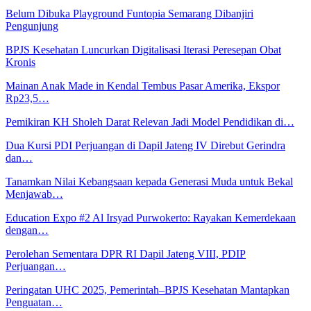
Belum Dibuka Playground Funtopia Semarang Dibanjiri
Pengunjung
BPJS Kesehatan Luncurkan Digitalisasi Iterasi Peresepan Obat
Kronis
Mainan Anak Made in Kendal Tembus Pasar Amerika, Ekspor
Rp23,5…
Pemikiran KH Sholeh Darat Relevan Jadi Model Pendidikan di…
Dua Kursi PDI Perjuangan di Dapil Jateng IV Direbut Gerindra
dan…
Tanamkan Nilai Kebangsaan kepada Generasi Muda untuk Bekal
Menjawab…
Education Expo #2 Al Irsyad Purwokerto: Rayakan Kemerdekaan
dengan…
Perolehan Sementara DPR RI Dapil Jateng VIII, PDIP
Perjuangan…
Peringatan UHC 2025, Pemerintah–BPJS Kesehatan Mantapkan
Penguatan…