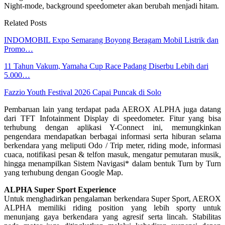
Night-mode, background speedometer akan berubah menjadi hitam.
Related Posts
INDOMOBIL Expo Semarang Boyong Beragam Mobil Listrik dan
Promo…
11 Tahun Vakum, Yamaha Cup Race Padang Diserbu Lebih dari
5.000…
Fazzio Youth Festival 2026 Capai Puncak di Solo
Pembaruan lain yang terdapat pada AEROX ALPHA juga datang
dari TFT Infotainment Display di speedometer. Fitur yang bisa
terhubung dengan aplikasi Y-Connect ini, memungkinkan
pengendara mendapatkan berbagai informasi serta hiburan selama
berkendara yang meliputi Odo / Trip meter, riding mode, informasi
cuaca, notifikasi pesan & telfon masuk, mengatur pemutaran musik,
hingga menampilkan Sistem Navigasi* dalam bentuk Turn by Turn
yang terhubung dengan Google Map.
ALPHA Super Sport Experience
Untuk menghadirkan pengalaman berkendara Super Sport, AEROX
ALPHA memiliki riding position yang lebih sporty untuk
menunjang gaya berkendara yang agresif serta lincah. Stabilitas