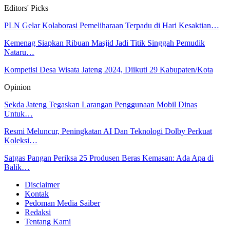
Editors' Picks
PLN Gelar Kolaborasi Pemeliharaan Terpadu di Hari Kesaktian…
Kemenag Siapkan Ribuan Masjid Jadi Titik Singgah Pemudik
Nataru…
Kompetisi Desa Wisata Jateng 2024, Diikuti 29 Kabupaten/Kota
Opinion
Sekda Jateng Tegaskan Larangan Penggunaan Mobil Dinas
Untuk…
Resmi Meluncur, Peningkatan AI Dan Teknologi Dolby Perkuat
Koleksi…
Satgas Pangan Periksa 25 Produsen Beras Kemasan: Ada Apa di
Balik…
Disclaimer
Kontak
Pedoman Media Saiber
Redaksi
Tentang Kami