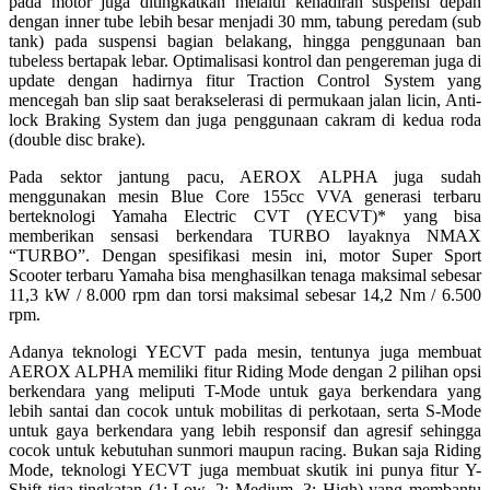
pada motor juga ditingkatkan melalui kehadiran suspensi depan
dengan inner tube lebih besar menjadi 30 mm, tabung peredam (sub
tank) pada suspensi bagian belakang, hingga penggunaan ban
tubeless bertapak lebar. Optimalisasi kontrol dan pengereman juga di
update dengan hadirnya fitur Traction Control System yang
mencegah ban slip saat berakselerasi di permukaan jalan licin, Anti-
lock Braking System dan juga penggunaan cakram di kedua roda
(double disc brake).
Pada sektor jantung pacu, AEROX ALPHA juga sudah
menggunakan mesin Blue Core 155cc VVA generasi terbaru
berteknologi Yamaha Electric CVT (YECVT)* yang bisa
memberikan sensasi berkendara TURBO layaknya NMAX
“TURBO”. Dengan spesifikasi mesin ini, motor Super Sport
Scooter terbaru Yamaha bisa menghasilkan tenaga maksimal sebesar
11,3 kW / 8.000 rpm dan torsi maksimal sebesar 14,2 Nm / 6.500
rpm.
Adanya teknologi YECVT pada mesin, tentunya juga membuat
AEROX ALPHA memiliki fitur Riding Mode dengan 2 pilihan opsi
berkendara yang meliputi T-Mode untuk gaya berkendara yang
lebih santai dan cocok untuk mobilitas di perkotaan, serta S-Mode
untuk gaya berkendara yang lebih responsif dan agresif sehingga
cocok untuk kebutuhan sunmori maupun racing. Bukan saja Riding
Mode, teknologi YECVT juga membuat skutik ini punya fitur Y-
Shift tiga tingkatan (1: Low, 2: Medium, 3: High) yang membantu