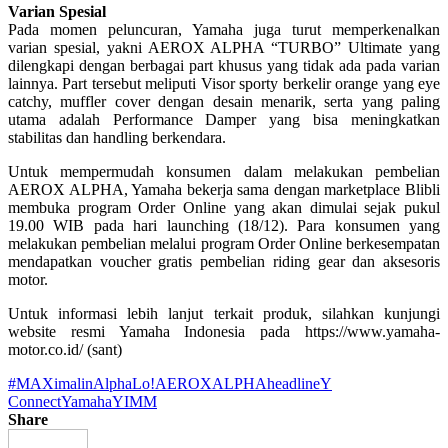
Varian Spesial
Pada momen peluncuran, Yamaha juga turut memperkenalkan
varian spesial, yakni AEROX ALPHA “TURBO” Ultimate yang
dilengkapi dengan berbagai part khusus yang tidak ada pada varian
lainnya. Part tersebut meliputi Visor sporty berkelir orange yang eye
catchy, muffler cover dengan desain menarik, serta yang paling
utama adalah Performance Damper yang bisa meningkatkan
stabilitas dan handling berkendara.
Untuk mempermudah konsumen dalam melakukan pembelian
AEROX ALPHA, Yamaha bekerja sama dengan marketplace Blibli
membuka program Order Online yang akan dimulai sejak pukul
19.00 WIB pada hari launching (18/12). Para konsumen yang
melakukan pembelian melalui program Order Online berkesempatan
mendapatkan voucher gratis pembelian riding gear dan aksesoris
motor.
Untuk informasi lebih lanjut terkait produk, silahkan kunjungi
website resmi Yamaha Indonesia pada https://www.yamaha-
motor.co.id/ (sant)
#MAXimalinAlphaLo!
AEROXALPHA
headline
Y
Connect
Yamaha
YIMM
Share