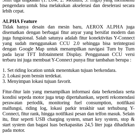
pengendara untuk bisa melakukan akselerasi dan deselerasi secara
lebih cepat.
ALPHA Feature
Tidak hanya desain dan mesin baru, AEROX ALPHA juga
disematkan dengan berbagai fitur anyar yang bersifat modern dan
juga fungsional. Salah satunya adalah fitur konektivitas Y-Connect
yang sudah menggunakan CCU 2.0 sehingga bisa terintegrasi
dengan Google Map untuk menampilkan navigasi Turn by Turn
pada layar TFT Infotainment Display. Penggunaan CCU versi
terbaru ini juga membuat Y-Connect punya fitur tambahan berupa :
1. Set riding location untuk menentukan tujuan berkendara.
2. Lokasi pom bensin terdekat.
3. Menyimpan lokasi tujuan favorit.
Fitur-fitur lain yang menampilkan informasi data berkendara serta
kondisi sepeda motor juga tetap dipertahankan, seperti rekomendasi
perawatan periodik, monitoring fuel consumption, notifikasi
malfungsi, riding log, lokasi parkir terakhir saat terhubung Y-
Connect, fitur rank, hingga notifikasi pesan dan telfon masuk. Selain
itu, fitur seperti USB charging system, smart key system, stop &
start system dan bagasi luas berkapasitas 24,5 liter juga dihadirkan
pada motor.