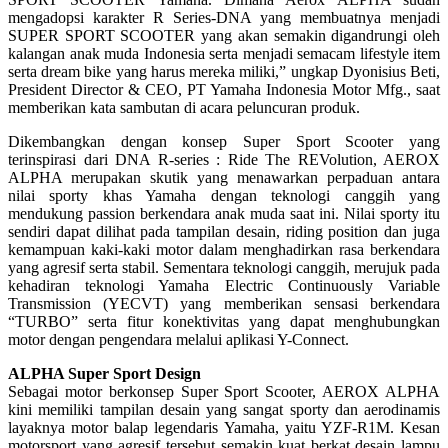
mengadopsi karakter R Series-DNA yang membuatnya menjadi
SUPER SPORT SCOOTER yang akan semakin digandrungi oleh
kalangan anak muda Indonesia serta menjadi semacam lifestyle item
serta dream bike yang harus mereka miliki,” ungkap Dyonisius Beti,
President Director & CEO, PT Yamaha Indonesia Motor Mfg., saat
memberikan kata sambutan di acara peluncuran produk.
Dikembangkan dengan konsep Super Sport Scooter yang
terinspirasi dari DNA R-series : Ride The REVolution, AEROX
ALPHA merupakan skutik yang menawarkan perpaduan antara
nilai sporty khas Yamaha dengan teknologi canggih yang
mendukung passion berkendara anak muda saat ini. Nilai sporty itu
sendiri dapat dilihat pada tampilan desain, riding position dan juga
kemampuan kaki-kaki motor dalam menghadirkan rasa berkendara
yang agresif serta stabil. Sementara teknologi canggih, merujuk pada
kehadiran teknologi Yamaha Electric Continuously Variable
Transmission (YECVT) yang memberikan sensasi berkendara
“TURBO” serta fitur konektivitas yang dapat menghubungkan
motor dengan pengendara melalui aplikasi Y-Connect.
ALPHA Super Sport Design
Sebagai motor berkonsep Super Sport Scooter, AEROX ALPHA
kini memiliki tampilan desain yang sangat sporty dan aerodinamis
layaknya motor balap legendaris Yamaha, yaitu YZF-R1M. Kesan
motorsport yang agresif tersebut semakin kuat berkat desain lampu