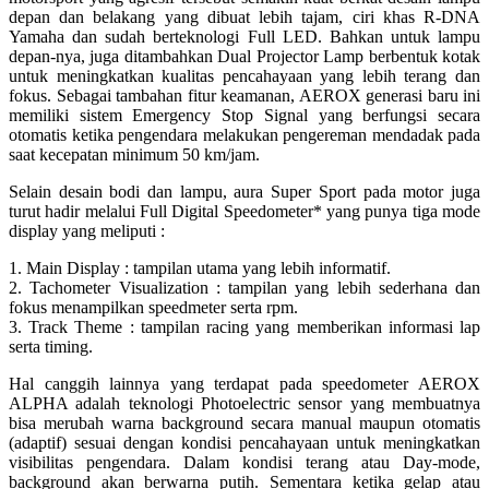
depan dan belakang yang dibuat lebih tajam, ciri khas R-DNA
Yamaha dan sudah berteknologi Full LED. Bahkan untuk lampu
depan-nya, juga ditambahkan Dual Projector Lamp berbentuk kotak
untuk meningkatkan kualitas pencahayaan yang lebih terang dan
fokus. Sebagai tambahan fitur keamanan, AEROX generasi baru ini
memiliki sistem Emergency Stop Signal yang berfungsi secara
otomatis ketika pengendara melakukan pengereman mendadak pada
saat kecepatan minimum 50 km/jam.
Selain desain bodi dan lampu, aura Super Sport pada motor juga
turut hadir melalui Full Digital Speedometer* yang punya tiga mode
display yang meliputi :
1. Main Display : tampilan utama yang lebih informatif.
2. Tachometer Visualization : tampilan yang lebih sederhana dan
fokus menampilkan speedmeter serta rpm.
3. Track Theme : tampilan racing yang memberikan informasi lap
serta timing.
Hal canggih lainnya yang terdapat pada speedometer AEROX
ALPHA adalah teknologi Photoelectric sensor yang membuatnya
bisa merubah warna background secara manual maupun otomatis
(adaptif) sesuai dengan kondisi pencahayaan untuk meningkatkan
visibilitas pengendara. Dalam kondisi terang atau Day-mode,
background akan berwarna putih. Sementara ketika gelap atau