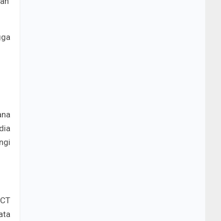
gan
gga
ana
dia
ngi
ICT
ata