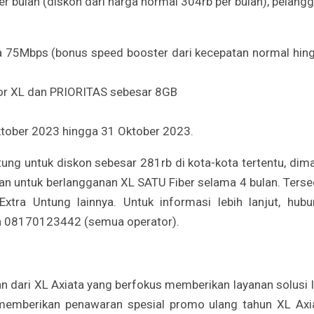
er bulan (diskon dari harga normal 304rb per bulan), pelang
ga 75Mbps (bonus speed booster dari kecepatan normal hin
r XL dan PRIORITAS sebesar 8GB
Oktober 2023 hingga 31 Oktober 2023.
ung untuk diskon sebesar 281rb di kota-kota tertentu, dim
n untuk berlangganan XL SATU Fiber selama 4 bulan. Terse
tra Untung lainnya. Untuk informasi lebih lanjut, hubu
an 08170123442 (semua operator).
an dari XL Axiata yang berfokus memberikan layanan solusi 
 memberikan penawaran spesial promo ulang tahun XL Axi