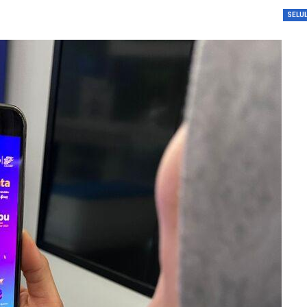
dengan…
SELU
Perolehan Seme
RI Dapil Jateng V
Perjuangan…
Peringatan UHC 
Pemerintah–BPJ
Kesehatan Mant
Penguatan…
Resmikan Pasar 
Semarang, Jokow
Dijaga Bersama
Dirut PLN Ungka
Nyata Pencapaia
Zero Emission d