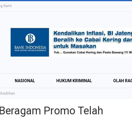
ng Kami
NASIONAL
HUKUM KRIMINAL
OLAH RA
ihadirkan
, Beragam Promo Telah
Education Expo #
Irsyad Purwokert
Rayakan Kemerd