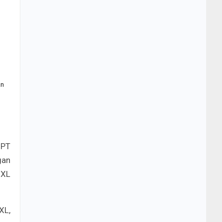
an
 PT
gan
 XL
XL,