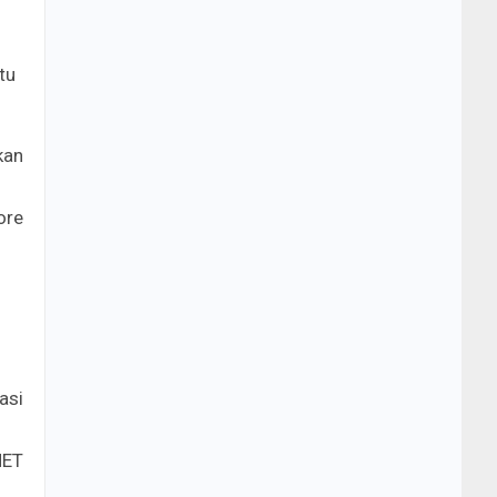
tu
kan
ore
asi
NET