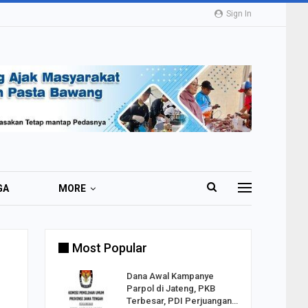
Sign In
GA
MORE
Most Popular
2 Al
Dana Awal Kampanye
o:
Parpol di Jateng, PKB
ekaan
Terbesar, PDI Perjuangan…