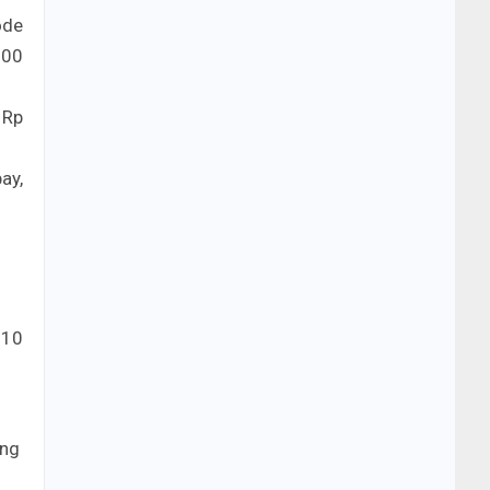
ode
000
 Rp
ay,
 10
ang