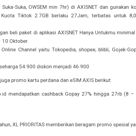
t, Suka-Suka, OWSEM min 7hr) di AXISNET dan gunakan k
uota Tiktok 2.7GB berlaku 27Jam, terbatas untuk 8,
an beli paket di aplikasi AXISNET Hanya Untukmu minimal
– 10 Oktober.
Online Channel yaitu Tokopedia, shopee, blibli, Gojek-Gop
seharga 54.900 diskon menjadi 46.900
juga promo kartu perdana dan eSIM AXIS berikut:
co.id mendapatkan cashback Gopay 27% hingga 27rb (8 –
 tahun, XL PRIORITAS memberikan beragam promo spesial y