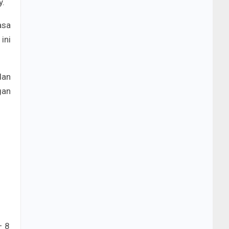
y.
asa
ini
dan
gan
– 8