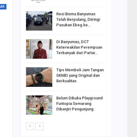
LAR
Resi Bisma Banyumas
ntara DPR
Telah Berpulang, Diiringi
III, PDIP
Pasukan Ebeg ke…
Di Banyumas, DCT
2025,
Keterwakilan Perempuan
S
Terbanyak dari Partai…
apkan
Tips Membeli Jam Tangan
Johar
SKMEI yang Original dan
i Minta
Berkualitas
Belum Dibuka Playground
p Langkah
Funtopia Semarang
n Net
Dibanjiri Pengunjung
i…