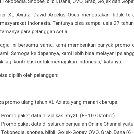
 Tokopedia, Shopee, blibli, Dana, OVO, Grab, Gojek dan Gopa
er XL Axiata, David Arcelus Oses mengatakan, tidak ter
masyarakat Indonesia. Tentunya bisa sampai usia 27 tahun 
utamanya para pelanggan setia.
ahagia ini bersama sama, kami memberikan banyak promo 
ami. Semoga ke depannya, kami lebih bisa melayani pelang
 lagi kontribusi untuk memajukan Indonesia,” katanya.
isa dipilih oleh pelanggan:
pa promo ulang tahun XL Axiata yang menarik berupa:
Promo paket data di aplikasi myXL (8–10 Oktober).
Promo paket data di saluran penjualan Online Channel yaitu
Tokopedia, shopee, blibli, Gojek-Gopay, OVO, Grab, Dana (6 