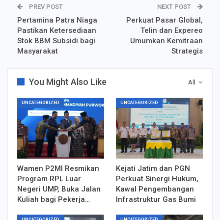
PREV POST
NEXT POST
Pertamina Patra Niaga
Perkuat Pasar Global,
Pastikan Ketersediaan
Telin dan Expereo
Stok BBM Subsidi bagi
Umumkan Kemitraan
Masyarakat
Strategis
You Might Also Like
All
UNCATEGORIZED
UNCATEGORIZED
Wamen P2MI Resmikan
Kejati Jatim dan PGN
Program RPL Luar
Perkuat Sinergi Hukum,
Negeri UMP, Buka Jalan
Kawal Pengembangan
Kuliah bagi Pekerja…
Infrastruktur Gas Bumi
UNCATEGORIZED
UNCATEGORIZED