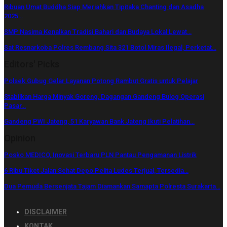
Ribuan Umat Buddha Siap Meriahkan Tipitaka Chanting dan Asadha
2025…
SMP Nasima Kenalkan Tradisi Bahari dan Budaya Lokal Lewat…
Sat Resnarkoba Polres Rembang Sita 321 Botol Miras Ilegal, Perketat…
Editors' Picks
Polsek Gubug Gelar Layanan Potong Rambut Gratis untuk Pelajar
Stabilkan Harga Minyak Goreng, Dagangan Gandeng Bulog Operasi
Pasar…
Gandeng PWI Jateng, 51 Karyawan Bank Jateng Ikuti Pelatihan…
Opinion
Posko MEDICO, Inovasi Terbaru PLN Pantau Pengamanan Listrik
6 Ribu Tiket Jalan Sehat Depo Pelita Ludes Terjual, Tersedia…
Dua Pemuda Bersenjata Tajam Diamankan Samapta Polresta Surakarta…
DISCLAIMER
KONTAK