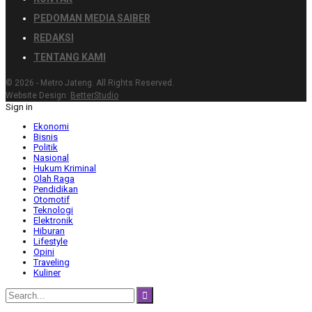
PEDOMAN MEDIA SAIBER
REDAKSI
TENTANG KAMI
© 2026 - Metro Jateng. All Rights Reserved.
Website Design:
BetterStudio
Sign in
Ekonomi
Bisnis
Politik
Nasional
Hukum Kriminal
Olah Raga
Pendidikan
Otomotif
Teknologi
Elektronik
Hiburan
Lifestyle
Opini
Traveling
Kuliner