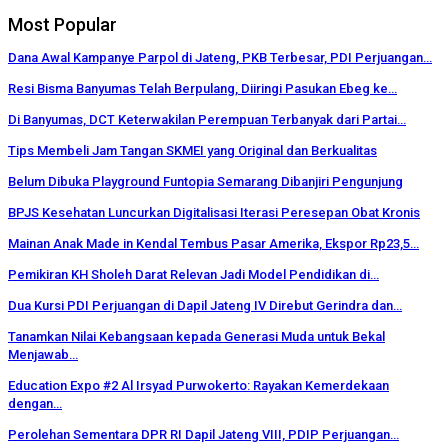
Most Popular
Dana Awal Kampanye Parpol di Jateng, PKB Terbesar, PDI Perjuangan…
Resi Bisma Banyumas Telah Berpulang, Diiringi Pasukan Ebeg ke…
Di Banyumas, DCT Keterwakilan Perempuan Terbanyak dari Partai…
Tips Membeli Jam Tangan SKMEI yang Original dan Berkualitas
Belum Dibuka Playground Funtopia Semarang Dibanjiri Pengunjung
BPJS Kesehatan Luncurkan Digitalisasi Iterasi Peresepan Obat Kronis
Mainan Anak Made in Kendal Tembus Pasar Amerika, Ekspor Rp23,5…
Pemikiran KH Sholeh Darat Relevan Jadi Model Pendidikan di…
Dua Kursi PDI Perjuangan di Dapil Jateng IV Direbut Gerindra dan…
Tanamkan Nilai Kebangsaan kepada Generasi Muda untuk Bekal
Menjawab…
Education Expo #2 Al Irsyad Purwokerto: Rayakan Kemerdekaan
dengan…
Perolehan Sementara DPR RI Dapil Jateng VIII, PDIP Perjuangan…