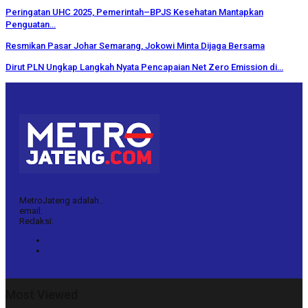
Peringatan UHC 2025, Pemerintah–BPJS Kesehatan Mantapkan
Penguatan…
Resmikan Pasar Johar Semarang, Jokowi Minta Dijaga Bersama
Dirut PLN Ungkap Langkah Nyata Pencapaian Net Zero Emission di…
MetroJateng adalah..
email:
Redaksi:
Most Viewed