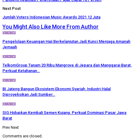
Next Post
Jumlah Voters Indonesian Music Awards 2021 12 Juta
You Might Also Like
More From Author
EKONOMI
Pengelolaan Keuangan Haji Berkelanjutan Jadi Kunci Menjaga Amanah
Jemaah
EKONOMI
TelkomGroup Tanam 20 Ribu Mangrove di Jepara dan Manggarai Barat,
Perkuat Ketahanan…
EKONOMI
BI Jateng Bangun Ekosistem Ekonomi Syariah, Industri Halal
Diproyeksikan Jadi Sumber…
EKONOMI
SIG Hidupkan Kembali Semen Kujang, Perkuat Dominasi Pasar Jawa
Barat
Prev
Next
Comments are closed.