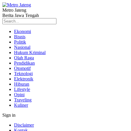
Metro Jateng
Berita Jawa Tengah
Ekonomi
Bisnis
Politik
Nasional
Hukum Kriminal
Olah Raga
Pendidikan
Otomotif
Teknologi
Elektronik
Hiburan
Lifestyle
Opini
Traveling
Kuliner
Sign in
Disclaimer
Kontak