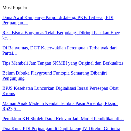
Most Popular
Dana Awal Kampanye Parpol di Jateng, PKB Terbesar, PDI
Perjuangan…
Resi Bisma Banyumas Telah Berpulang, Diiringi Pasukan Ebeg
ke…
Di Banyumas, DCT Keterwakilan Perempuan Terbanyak dari
Partai…
Tips Membeli Jam Tangan SKMEI yang Original dan Berkualitas
Belum Dibuka Playground Funtopia Semarang Dibanjiri
Pengunjung
BPJS Kesehatan Luncurkan Digitalisasi Iterasi Peresepan Obat
Kronis
Mainan Anak Made in Kendal Tembus Pasar Amerika, Ekspor
Rp23,5…
Pemikiran KH Sholeh Darat Relevan Jadi Model Pendidikan di…
Dua Kursi PDI Perjuangan di Dapil Jateng IV Direbut Gerindra