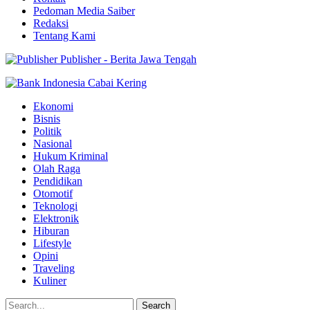
Pedoman Media Saiber
Redaksi
Tentang Kami
Publisher - Berita Jawa Tengah
Ekonomi
Bisnis
Politik
Nasional
Hukum Kriminal
Olah Raga
Pendidikan
Otomotif
Teknologi
Elektronik
Hiburan
Lifestyle
Opini
Traveling
Kuliner