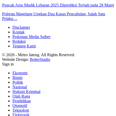
Puncak Arus Mudik Lebaran 2025 Diprediksi Terjadi pada 28 Maret
Polresta Magelang Ungkap Dua Kasus Pencabulan, Salah Satu
Pelaku…
Disclaimer
Kontak
Pedoman Media Saiber
Redaksi
Tentang Kami
© 2026 - Metro Jateng. All Rights Reserved.
Website Design:
BetterStudio
Sign in
Ekonomi
Bisnis
Politik
Nasional
Hukum Kriminal
Olah Raga
Pendidikan
Otomotif
Teknologi
Elektronik