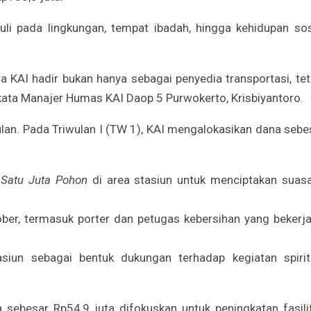
uli pada lingkungan, tempat ibadah, hingga kehidupan sos
 KAI hadir bukan hanya sebagai penyedia transportasi, tet
kata Manajer Humas KAI Daop 5 Purwokerto, Krisbiyantoro.
lan. Pada Triwulan I (TW 1), KAI mengalokasikan dana sebe
 Satu Juta Pohon
di area stasiun untuk menciptakan suas
ber, termasuk porter dan petugas kebersihan yang bekerja
asiun sebagai bentuk dukungan terhadap kegiatan spirit
a sebesar Rp54,9 juta difokuskan untuk peningkatan fasili