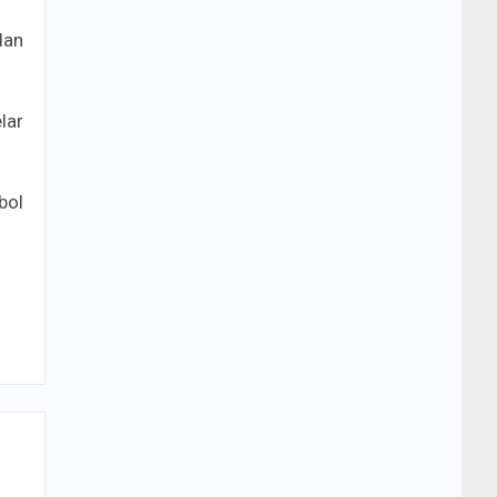
dan
lar
bol