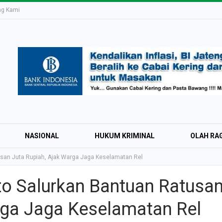
ng Kami
NASIONAL
HUKUM KRIMINAL
OLAH RA
usan Juta Rupiah, Ajak Warga Jaga Keselamatan Rel
to Salurkan Bantuan Ratusa
Education Expo #
rga Jaga Keselamatan Rel
Irsyad Purwokert
Rayakan Kemerd