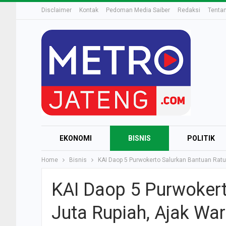
Disclaimer
Kontak
Pedoman Media Saiber
Redaksi
Tenta
EKONOMI
BISNIS
POLITIK
Home
Bisnis
KAI Daop 5 Purwokerto Salurkan Bantuan Rat
KAI Daop 5 Purwoker
Juta Rupiah, Ajak Wa