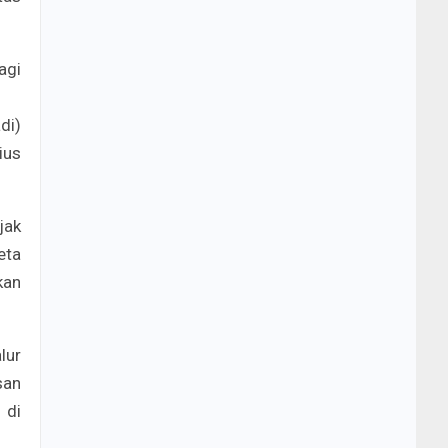
agi
di)
ius
jak
eta
kan
lur
san
 di