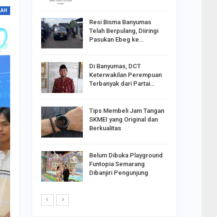
RAH
Resi Bisma Banyumas
ntara DPR
Telah Berpulang, Diiringi
III, PDIP
Pasukan Ebeg ke…
Di Banyumas, DCT
2025,
Keterwakilan Perempuan
S
Terbanyak dari Partai…
apkan
Tips Membeli Jam Tangan
Johar
SKMEI yang Original dan
i Minta
Berkualitas
Belum Dibuka Playground
p Langkah
Funtopia Semarang
n Net
Dibanjiri Pengunjung
i…