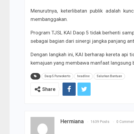
Menurutnya, keterlibatan publik adalah ku
membanggakan.
Program TJSL KAI Daop 5 tidak berhenti sampai
sebagai bagian dari sinergi jangka panjang an
Dengan langkah ini, KAI berharap kereta api t
kemajuan yang membawa manfaat langsung bag
Daop 5 Purwokerto
headline
Salurkan Bantuan
Share
Hermiana
1639 Posts
0 Commen