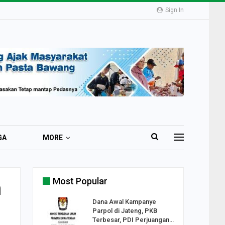
Sign In
GA
MORE
Most Popular
n
2 Al
Dana Awal Kampanye
o:
Parpol di Jateng, PKB
ekaan
Terbesar, PDI Perjuangan…