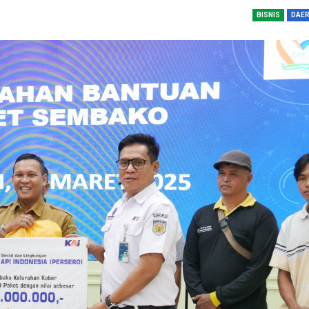
dengan…
BISNIS
DAE
Perolehan Seme
RI Dapil Jateng V
Perjuangan…
Peringatan UHC 
Pemerintah–BPJ
Kesehatan Mant
Penguatan…
Resmikan Pasar 
Semarang, Jokow
Dijaga Bersama
Dirut PLN Ungka
Nyata Pencapaia
Zero Emission d