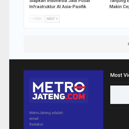
Siapkan Indonesia Jadi Pusat
Tanjung 
Infrastruktur AI Asia-Pasifik
Makin Ce
PREV
NEXT
Most V
MetroJateng adalah..
email:
Redaksi: