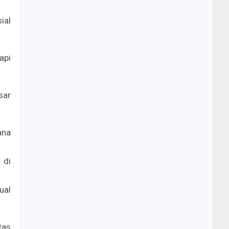
ial
api
sar
ana
 di
ual
tas