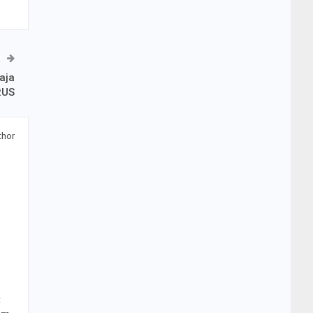
aja
RUS
thor
t