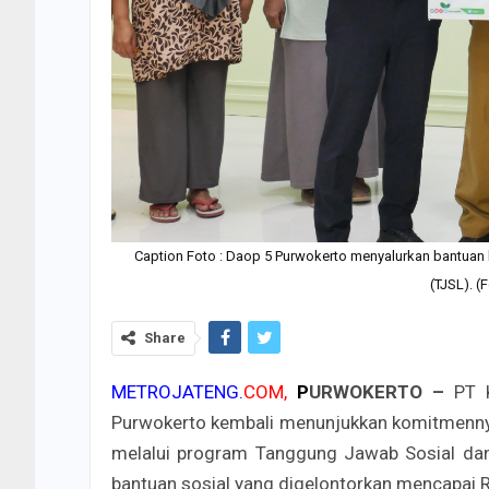
Caption Foto : Daop 5 Purwokerto menyalurkan bantua
(TJSL). (
Share
METROJATENG.
COM,
P
URWOKERTO –
PT K
Purwokerto kembali menunjukkan komitmen
melalui program Tanggung Jawab Sosial dan 
bantuan sosial yang digelontorkan mencapai R