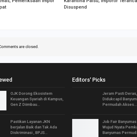
Emas, Pemeriksaan Impor
Karantina Palsu, Importir Teranc
pat
Disuspend
Comments are closed.
iewed
Editors' Picks
OJK Dorong Ekosistem
Jeram Pasti Deras,
Keuangan Syariah di Kampus,
Didukcapil Banyum
Gen Z Diimbau…
Permudah Akses…
Pastikan Layanan JKN
Job Fair Banyumas
berjalan Baik dan Tak Ada
Wujud Nyata Pemk
Diskriminasi , BPJS…
Banyumas Permud