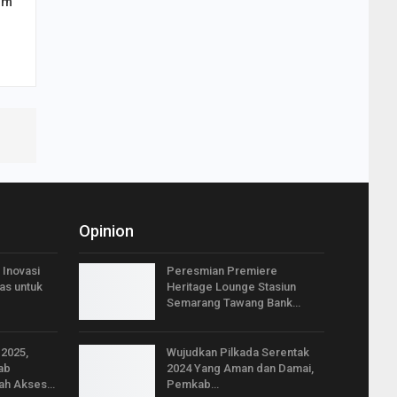
am
Opinion
 Inovasi
Peresmian Premiere
as untuk
Heritage Lounge Stasiun
Semarang Tawang Bank…
 2025,
Wujudkan Pilkada Serentak
ab
2024 Yang Aman dan Damai,
ah Akses…
Pemkab…