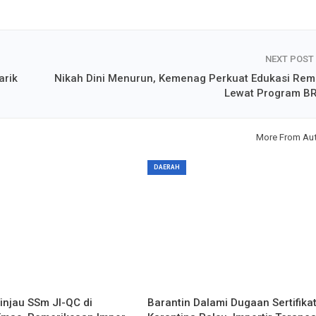
NEXT POST
arik
Nikah Dini Menurun, Kemenag Perkuat Edukasi Rem
Lewat Program B
More From Au
DAERAH
injau SSm JI-QC di
Barantin Dalami Dugaan Sertifika