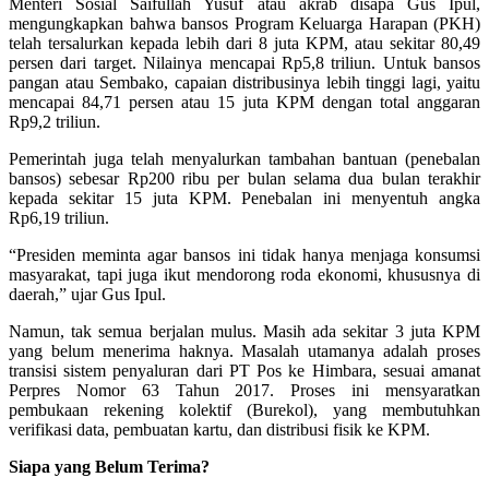
Menteri Sosial Saifullah Yusuf atau akrab disapa Gus Ipul,
mengungkapkan bahwa bansos Program Keluarga Harapan (PKH)
telah tersalurkan kepada lebih dari 8 juta KPM, atau sekitar 80,49
persen dari target. Nilainya mencapai Rp5,8 triliun. Untuk bansos
pangan atau Sembako, capaian distribusinya lebih tinggi lagi, yaitu
mencapai 84,71 persen atau 15 juta KPM dengan total anggaran
Rp9,2 triliun.
Pemerintah juga telah menyalurkan tambahan bantuan (penebalan
bansos) sebesar Rp200 ribu per bulan selama dua bulan terakhir
kepada sekitar 15 juta KPM. Penebalan ini menyentuh angka
Rp6,19 triliun.
“Presiden meminta agar bansos ini tidak hanya menjaga konsumsi
masyarakat, tapi juga ikut mendorong roda ekonomi, khususnya di
daerah,” ujar Gus Ipul.
Namun, tak semua berjalan mulus. Masih ada sekitar 3 juta KPM
yang belum menerima haknya. Masalah utamanya adalah proses
transisi sistem penyaluran dari PT Pos ke Himbara, sesuai amanat
Perpres Nomor 63 Tahun 2017. Proses ini mensyaratkan
pembukaan rekening kolektif (Burekol), yang membutuhkan
verifikasi data, pembuatan kartu, dan distribusi fisik ke KPM.
Siapa yang Belum Terima?