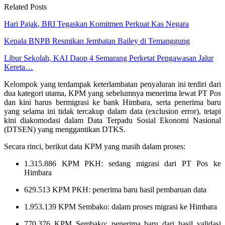
Related Posts
Hari Pajak, BRI Tegaskan Komitmen Perkuat Kas Negara
Kepala BNPB Resmikan Jembatan Bailey di Temanggung
Libur Sekolah, KAI Daop 4 Semarang Perketat Pengawasan Jalur
Kereta…
Kelompok yang terdampak keterlambatan penyaluran ini terdiri dari
dua kategori utama, KPM yang sebelumnya menerima lewat PT Pos
dan kini harus bermigrasi ke bank Himbara, serta penerima baru
yang selama ini tidak tercakup dalam data (exclusion error), tetapi
kini diakomodasi dalam Data Terpadu Sosial Ekonomi Nasional
(DTSEN) yang menggantikan DTKS.
Secara rinci, berikut data KPM yang masih dalam proses:
1.315.886 KPM PKH: sedang migrasi dari PT Pos ke
Himbara
629.513 KPM PKH: penerima baru hasil pembaruan data
1.953.139 KPM Sembako: dalam proses migrasi ke Himbara
770.376 KPM Sembako: penerima baru dari hasil validasi