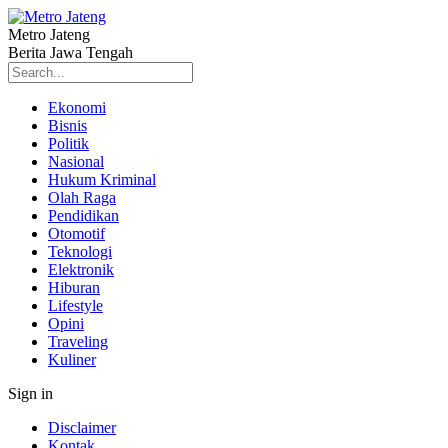
Metro Jateng
Berita Jawa Tengah
Ekonomi
Bisnis
Politik
Nasional
Hukum Kriminal
Olah Raga
Pendidikan
Otomotif
Teknologi
Elektronik
Hiburan
Lifestyle
Opini
Traveling
Kuliner
Sign in
Disclaimer
Kontak