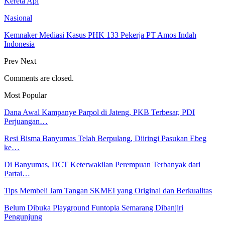
Kereta Api
Nasional
Kemnaker Mediasi Kasus PHK 133 Pekerja PT Amos Indah
Indonesia
Prev
Next
Comments are closed.
Most Popular
Dana Awal Kampanye Parpol di Jateng, PKB Terbesar, PDI
Perjuangan…
Resi Bisma Banyumas Telah Berpulang, Diiringi Pasukan Ebeg
ke…
Di Banyumas, DCT Keterwakilan Perempuan Terbanyak dari
Partai…
Tips Membeli Jam Tangan SKMEI yang Original dan Berkualitas
Belum Dibuka Playground Funtopia Semarang Dibanjiri
Pengunjung