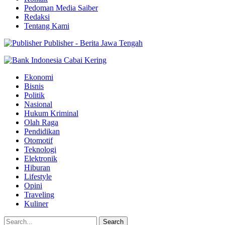
Pedoman Media Saiber
Redaksi
Tentang Kami
Publisher - Berita Jawa Tengah
Ekonomi
Bisnis
Politik
Nasional
Hukum Kriminal
Olah Raga
Pendidikan
Otomotif
Teknologi
Elektronik
Hiburan
Lifestyle
Opini
Traveling
Kuliner