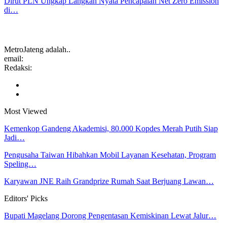
Dirut PLN Ungkap Langkah Nyata Pencapaian Net Zero Emission
di…
MetroJateng adalah..
email:
Redaksi:
Most Viewed
Kemenkop Gandeng Akademisi, 80.000 Kopdes Merah Putih Siap
Jadi…
Pengusaha Taiwan Hibahkan Mobil Layanan Kesehatan, Program
Speling…
Karyawan JNE Raih Grandprize Rumah Saat Berjuang Lawan…
Editors' Picks
Bupati Magelang Dorong Pengentasan Kemiskinan Lewat Jalur…