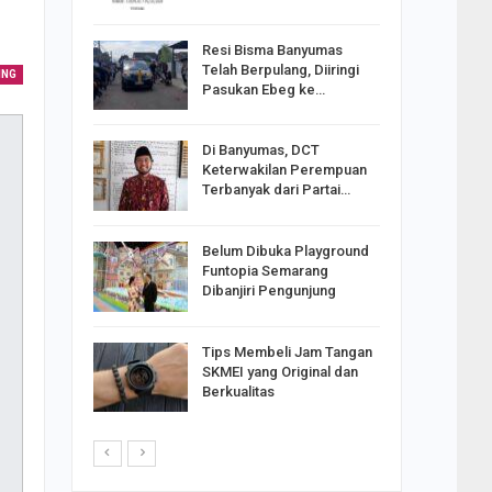
Resi Bisma Banyumas
ntara DPR
Telah Berpulang, Diiringi
ING
III, PDIP
Pasukan Ebeg ke…
Di Banyumas, DCT
2025,
Keterwakilan Perempuan
S
Terbanyak dari Partai…
apkan
Belum Dibuka Playground
Johar
Funtopia Semarang
i Minta
Dibanjiri Pengunjung
Tips Membeli Jam Tangan
p Langkah
SKMEI yang Original dan
n Net
Berkualitas
i…