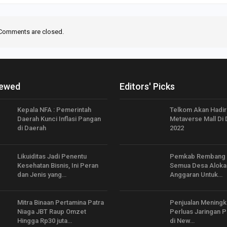
Comments are closed.
iewed
Editors' Picks
Kepala NFA : Pemerintah
Telkom Akan Hadi
Daerah Kunci Inflasi Pangan
Metaverse Mall Di 
di Daerah
2022
Likuiditas Jadi Penentu
Pemkab Rembang 
Kesehatan Bisnis, Ini Peran
Semua Desa Aloka
dan Jenis yang…
Anggaran Untuk…
Mitra Binaan Pertamina Patra
Penjualan Meningk
Niaga JBT Raup Omzet
Perluas Jaringan 
Hingga Rp30 juta…
di New…