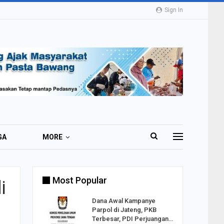
Sign In
GA
MORE
Most Popular
i
2 Al
Dana Awal Kampanye
o:
Parpol di Jateng, PKB
ekaan
Terbesar, PDI Perjuangan…