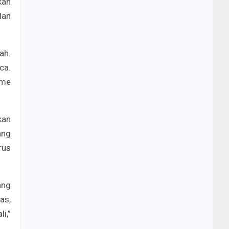
kan
dan
ah.
ca.
sme
kan
ang
rus
ang
as,
i,”