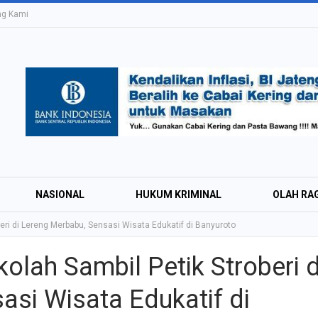
ng Kami
NASIONAL
HUKUM KRIMINAL
OLAH RA
eri di Lereng Merbabu, Sensasi Wisata Edukatif di Banyuroto
olah Sambil Petik Stroberi d
Education Expo #
asi Wisata Edukatif di
Irsyad Purwokert
Rayakan Kemerd