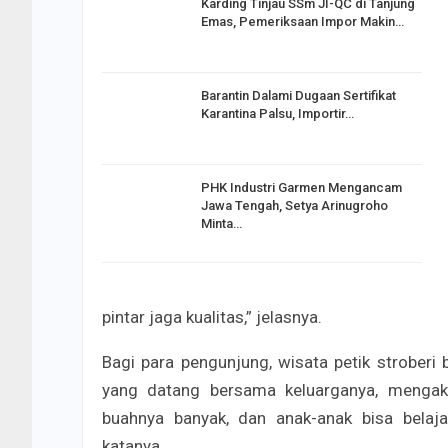
Karding Tinjau SSm JI-QC di Tanjung
Emas, Pemeriksaan Impor Makin…
Barantin Dalami Dugaan Sertifikat
Karantina Palsu, Importir…
PHK Industri Garmen Mengancam
Jawa Tengah, Setya Arinugroho
Minta…
pintar jaga kualitas,” jelasnya.
Bagi para pengunjung, wisata petik stroberi
yang datang bersama keluarganya, mengaku 
buahnya banyak, dan anak-anak bisa belaja
katanya.