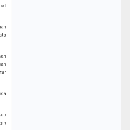
pat
uah
ata
man
gan
tar
isa
kup
gin