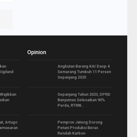
Opinion
rkan
Angkutan Barang KAI Daop 4
Digiland
Semarang Tumbuh 11 Persen
Sepanjang 2025
Wajibkan
Sepanjang Tahun 2023, DPRD
sikan
Banyumas Selesaikan 90%
Perda, RTRW…
at, Artugo
Pemprov Jateng Dorong
Pemasaran
Petani Produksi Beras
Rendah Karbon