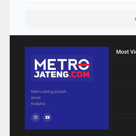
Most V
MetroJateng adalah..
email:
Redaksi: