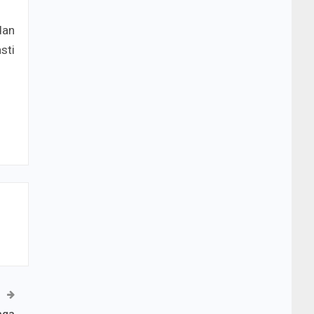
dan
sti