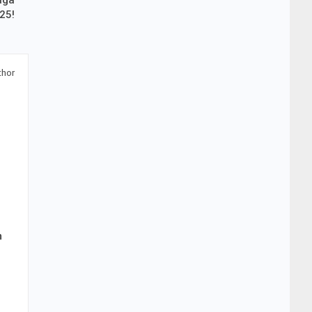
aga
25!
thor
m