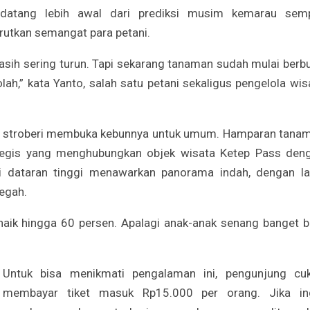
 datang lebih awal dari prediksi musim kemarau sem
utkan semangat para petani.
ih sering turun. Tapi sekarang tanaman sudah mulai berb
ah,” kata Yanto, salah satu petani sekaligus pengelola wis
etik stroberi membuka kebunnya untuk umum. Hamparan tana
trategis yang menghubungkan objek wisata Ketep Pass den
i dataran tinggi menawarkan panorama indah, dengan la
egah.
 naik hingga 60 persen. Apalagi anak-anak senang banget b
Untuk bisa menikmati pengalaman ini, pengunjung cu
membayar tiket masuk Rp15.000 per orang. Jika in