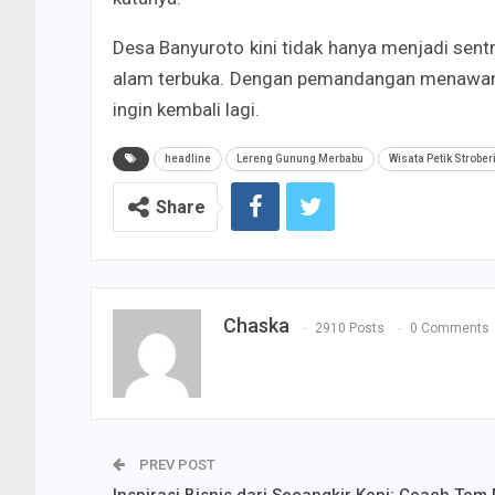
Desa Banyuroto kini tidak hanya menjadi sentr
alam terbuka. Dengan pemandangan menawan 
ingin kembali lagi.
headline
Lereng Gunung Merbabu
Wisata Petik Strober
Share
Chaska
2910 Posts
0 Comments
PREV POST