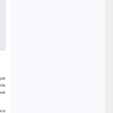
juk
tik
aik
aca