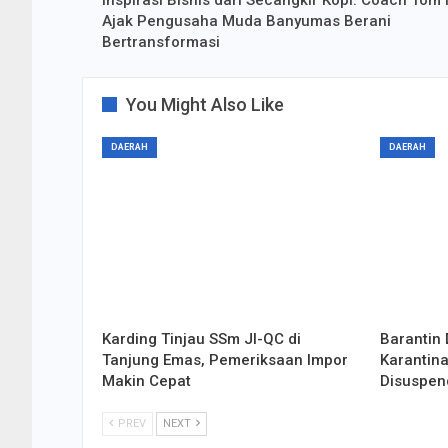
Inspirasi Bisnis dari Secangkir Kopi: Coach Tom 
Ajak Pengusaha Muda Banyumas Berani
Bertransformasi
You Might Also Like
DAERAH
DAERAH
Karding Tinjau SSm JI-QC di
Barantin 
Tanjung Emas, Pemeriksaan Impor
Karantina
Makin Cepat
Disuspen
PREV
NEXT