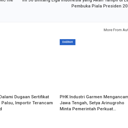
MC Ifle
Ini 30 Bintang Liga Indonesia yang Akan Tampil di L
Pembuka Piala Presiden 20
More From Au
DAERAH
Dalami Dugaan Sertifikat
PHK Industri Garmen Menganca
 Palsu, Importir Terancam
Jawa Tengah, Setya Arinugroho
d
Minta Pemerintah Perkuat…