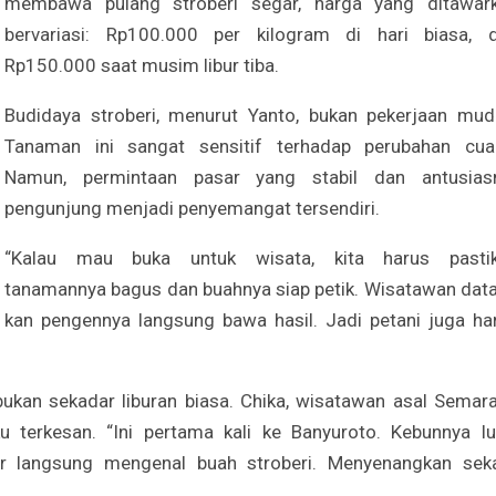
membawa pulang stroberi segar, harga yang ditawar
bervariasi: Rp100.000 per kilogram di hari biasa, 
Rp150.000 saat musim libur tiba.
Budidaya stroberi, menurut Yanto, bukan pekerjaan mud
Tanaman ini sangat sensitif terhadap perubahan cua
Namun, permintaan pasar yang stabil dan antusia
pengunjung menjadi penyemangat tersendiri.
“Kalau mau buka untuk wisata, kita harus pasti
tanamannya bagus dan buahnya siap petik. Wisatawan dat
kan pengennya langsung bawa hasil. Jadi petani juga ha
 bukan sekadar liburan biasa. Chika, wisatawan asal Semar
terkesan. “Ini pertama kali ke Banyuroto. Kebunnya lu
r langsung mengenal buah stroberi. Menyenangkan sekal