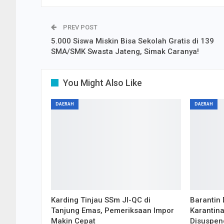
PREV POST
5.000 Siswa Miskin Bisa Sekolah Gratis di 139
SMA/SMK Swasta Jateng, Simak Caranya!
You Might Also Like
DAERAH
DAERAH
Karding Tinjau SSm JI-QC di
Barantin 
Tanjung Emas, Pemeriksaan Impor
Karantina
Makin Cepat
Disuspen