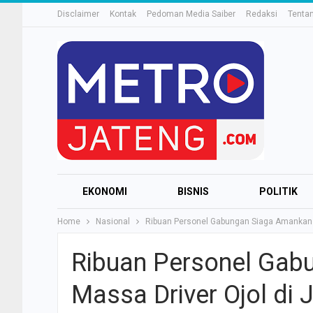
Disclaimer
Kontak
Pedoman Media Saiber
Redaksi
Tenta
EKONOMI
BISNIS
POLITIK
Home
Nasional
Ribuan Personel Gabungan Siaga Amankan Ak
OTOMOTIF
TEKNOLOGI
ELE
Ribuan Personel Gab
KULINER
Massa Driver Ojol di J