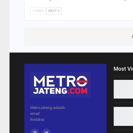
PREV
NEXT
Most V
MetroJateng adalah..
email:
Redaksi: