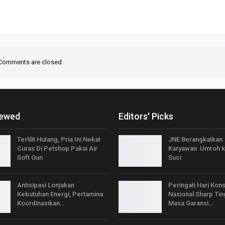
Comments are closed.
iewed
Editors' Picks
Terlilit Hutang, Pria Ini Nekat
JNE Berangkatkan
Curas Di Petshop Pakai Air
Karyawan Umroh k
Soft Gun
Suci
Antisipasi Lonjakan
Peringati Hari Ko
Kebutuhan Energi, Pertamina
Nasional Sharp Ti
Koordinasikan…
Masa Garansi…