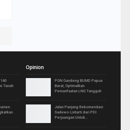
Opinion
 140
PGN Gandeng BUMD Papua
e Tanah
Barat, Optimalkan
Pemanfaatan LNG Tangguh
nsumen
Jalan Panjang Rekomendasi
ngkatkan
Sadewo-Lintarti dari PDI
Perjuangan Untuk…