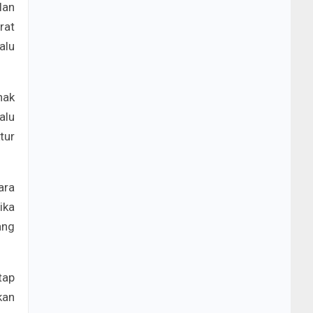
lan
rat
alu
hak
alu
tur
ara
ika
ang
tap
kan