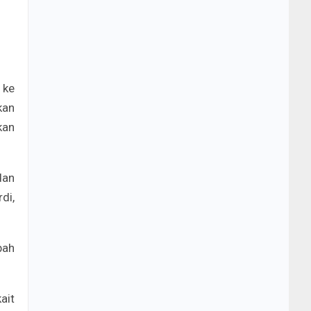
 ke
kan
kan
dan
di,
bah
ait