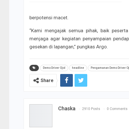
berpotensi macet.
“Kami mengajak semua pihak, baik peserta
menjaga agar kegiatan penyampaian pendapat
gesekan di lapangan,” pungkas Argo.
Demo Driver Ojol
headline
Pengamanan Demo Driver Oj
Share
Chaska
2910 Posts
0 Comments