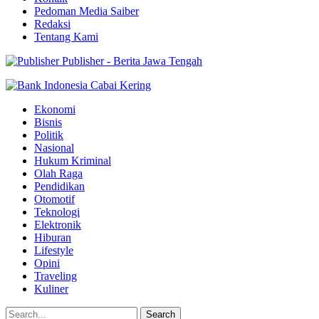
Pedoman Media Saiber
Redaksi
Tentang Kami
Publisher - Berita Jawa Tengah
Ekonomi
Bisnis
Politik
Nasional
Hukum Kriminal
Olah Raga
Pendidikan
Otomotif
Teknologi
Elektronik
Hiburan
Lifestyle
Opini
Traveling
Kuliner