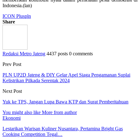
Indonesia.(lan)
ICON Plus
pln
Share
Redaksi Metro Jateng
4437 posts
0 comments
Prev Post
PLN UP2D Jateng & DIY Gelar Apel Siaga Pengamanan Suplai
Kelistrikan Pilkada Serentak 2024
Next Post
Yuk ke TPS, Jangan Lupa Bawa KTP dan Surat Pemberitahuan
You might also like
More from author
Ekonomi
Lestarikan Warisan Kuliner Nusantara, Pertamina Bright Gas
Cooking Competition Tegal…