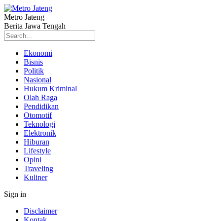
Metro Jateng
Berita Jawa Tengah
Ekonomi
Bisnis
Politik
Nasional
Hukum Kriminal
Olah Raga
Pendidikan
Otomotif
Teknologi
Elektronik
Hiburan
Lifestyle
Opini
Traveling
Kuliner
Sign in
Disclaimer
Kontak