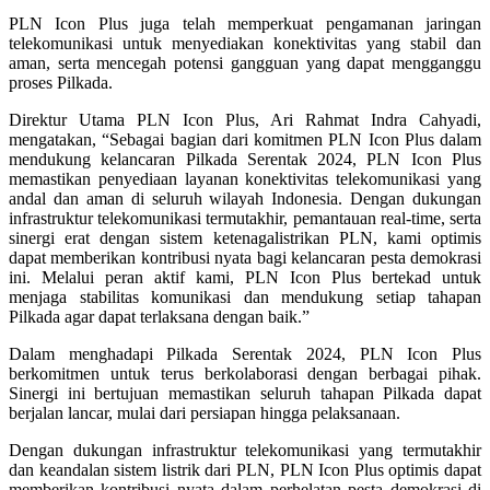
PLN Icon Plus juga telah memperkuat pengamanan jaringan
telekomunikasi untuk menyediakan konektivitas yang stabil dan
aman, serta mencegah potensi gangguan yang dapat mengganggu
proses Pilkada.
Direktur Utama PLN Icon Plus, Ari Rahmat Indra Cahyadi,
mengatakan, “Sebagai bagian dari komitmen PLN Icon Plus dalam
mendukung kelancaran Pilkada Serentak 2024, PLN Icon Plus
memastikan penyediaan layanan konektivitas telekomunikasi yang
andal dan aman di seluruh wilayah Indonesia. Dengan dukungan
infrastruktur telekomunikasi termutakhir, pemantauan real-time, serta
sinergi erat dengan sistem ketenagalistrikan PLN, kami optimis
dapat memberikan kontribusi nyata bagi kelancaran pesta demokrasi
ini. Melalui peran aktif kami, PLN Icon Plus bertekad untuk
menjaga stabilitas komunikasi dan mendukung setiap tahapan
Pilkada agar dapat terlaksana dengan baik.”
Dalam menghadapi Pilkada Serentak 2024, PLN Icon Plus
berkomitmen untuk terus berkolaborasi dengan berbagai pihak.
Sinergi ini bertujuan memastikan seluruh tahapan Pilkada dapat
berjalan lancar, mulai dari persiapan hingga pelaksanaan.
Dengan dukungan infrastruktur telekomunikasi yang termutakhir
dan keandalan sistem listrik dari PLN, PLN Icon Plus optimis dapat
memberikan kontribusi nyata dalam perhelatan pesta demokrasi di