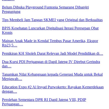
Belum Dibuka Playground Funtopia Semarang Dibanjiri
Pengunjung
Tips Membeli Jam Tangan SKMEI yang Original dan Berkualitas
BPJS Kesehatan Luncurkan Digitalisasi Iterasi Peresepan Obat
Kronis
Mainan Anak Made in Kendal Tembus Pasar Amerika, Ekspor
Rp23,5…
Pemikiran KH Sholeh Darat Relevan Jadi Model Pendidikan di…
Dua Kursi PDI Perjuangan di Dapil Jateng IV Direbut Gerindra
dan…
Tanamkan Nilai Kebangsaan kepada Generasi Muda untuk Bekal
Menjawab…
Education Expo #2 Al Irsyad Purwokerto: Rayakan Kemerdekaan
dengan…
Perolehan Sementara DPR RI Dapil Jateng VIII, PDIP
Perjuangan…