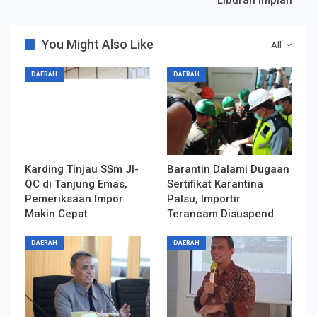
You Might Also Like
All
DAERAH
DAERAH
Karding Tinjau SSm JI-
Barantin Dalami Dugaan
QC di Tanjung Emas,
Sertifikat Karantina
Pemeriksaan Impor
Palsu, Importir
Makin Cepat
Terancam Disuspend
DAERAH
DAERAH