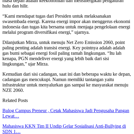
masa depan adalah keekonomian dan mensinergikan pengaturan
hulu dan hilir.
“Kami mendapat tugas dari Presiden untuk melaksanakan
swasembada energi. Karena energi impor akan menggerus ekonomi
indonesia dan tugas kita bersama untuk menjaga pengelolaan energi
melalui program diversifikasi energi,” ujarnya.
Dilanjutkan Mirza, untuk menuju Net Zero Emission 2060, point
paling penting adalah transisi energi. Key pointnya adalah adalah
gas bumi sebagai energi fosil paling ramah lingkungan. “Itu lah
kenapa, PGN mendeliver energi yang lebih baik dari sisi
lingkungan,” ujar Mirza.
Kemudian dari sisi cadangan, saat ini dan beberapa waktu ke depan,
cadangan gas mencukupi. Namun memiliki tantangan yaitu
infrastruktur untuk menyalurkan gas sampai ke masyarakat menuju
NZE 2060.
Related Posts
Bulog Campus Preneur , Cetak Mahasiswa Jadi Pengusaha Pangan
Lewat…
Mahasiswa KKN Tim II Undip Gelar Sosialisasi Anti-Bullying di
SDN 1…