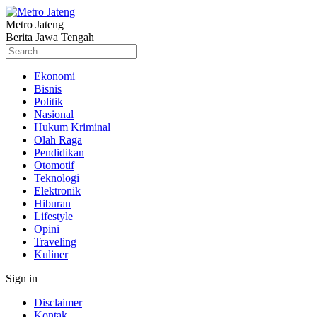
Metro Jateng
Berita Jawa Tengah
Ekonomi
Bisnis
Politik
Nasional
Hukum Kriminal
Olah Raga
Pendidikan
Otomotif
Teknologi
Elektronik
Hiburan
Lifestyle
Opini
Traveling
Kuliner
Sign in
Disclaimer
Kontak