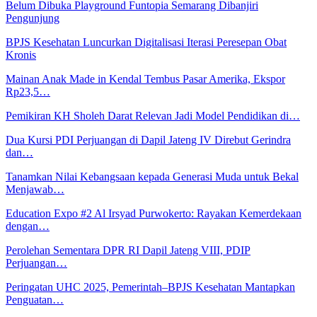
Belum Dibuka Playground Funtopia Semarang Dibanjiri
Pengunjung
BPJS Kesehatan Luncurkan Digitalisasi Iterasi Peresepan Obat
Kronis
Mainan Anak Made in Kendal Tembus Pasar Amerika, Ekspor
Rp23,5…
Pemikiran KH Sholeh Darat Relevan Jadi Model Pendidikan di…
Dua Kursi PDI Perjuangan di Dapil Jateng IV Direbut Gerindra
dan…
Tanamkan Nilai Kebangsaan kepada Generasi Muda untuk Bekal
Menjawab…
Education Expo #2 Al Irsyad Purwokerto: Rayakan Kemerdekaan
dengan…
Perolehan Sementara DPR RI Dapil Jateng VIII, PDIP
Perjuangan…
Peringatan UHC 2025, Pemerintah–BPJS Kesehatan Mantapkan
Penguatan…