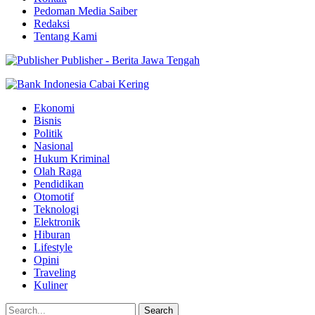
Pedoman Media Saiber
Redaksi
Tentang Kami
Publisher - Berita Jawa Tengah
Ekonomi
Bisnis
Politik
Nasional
Hukum Kriminal
Olah Raga
Pendidikan
Otomotif
Teknologi
Elektronik
Hiburan
Lifestyle
Opini
Traveling
Kuliner