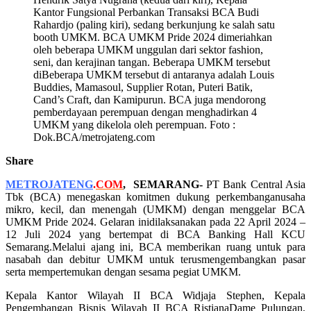
Kantor Fungsional Perbankan Transaksi BCA Budi
Rahardjo (paling kiri), sedang berkunjung ke salah satu
booth UMKM. BCA UMKM Pride 2024 dimeriahkan
oleh beberapa UMKM unggulan dari sektor fashion,
seni, dan kerajinan tangan. Beberapa UMKM tersebut
diBeberapa UMKM tersebut di antaranya adalah Louis
Buddies, Mamasoul, Supplier Rotan, Puteri Batik,
Cand’s Craft, dan Kamipurun. BCA juga mendorong
pemberdayaan perempuan dengan menghadirkan 4
UMKM yang dikelola oleh perempuan. Foto :
Dok.BCA/metrojateng.com
Share
METROJATENG
.
COM
,
SEMARANG-
PT Bank Central Asia
Tbk (BCA) menegaskan komitmen dukung perkembanganusaha
mikro, kecil, dan menengah (UMKM) dengan menggelar BCA
UMKM Pride 2024. Gelaran inidilaksanakan pada 22 April 2024 –
12 Juli 2024 yang bertempat di BCA Banking Hall KCU
Semarang.Melalui ajang ini, BCA memberikan ruang untuk para
nasabah dan debitur UMKM untuk terusmengembangkan pasar
serta mempertemukan dengan sesama pegiat UMKM.
Kepala Kantor Wilayah II BCA Widjaja Stephen, Kepala
Pengembangan Bisnis Wilayah II BCA RistianaDame Pulungan,