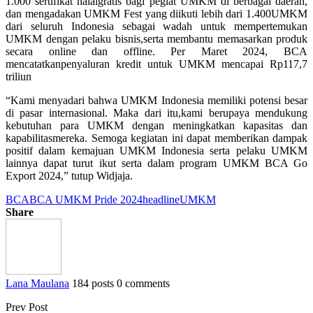
1.000 sertifikat halalgratis bagi pegiat UMKM di berbagai daerah,
dan mengadakan UMKM Fest yang diikuti lebih dari 1.400UMKM
dari seluruh Indonesia sebagai wadah untuk mempertemukan
UMKM dengan pelaku bisnis,serta membantu memasarkan produk
secara online dan offline. Per Maret 2024, BCA
mencatatkanpenyaluran kredit untuk UMKM mencapai Rp117,7
triliun
“Kami menyadari bahwa UMKM Indonesia memiliki potensi besar
di pasar internasional. Maka dari itu,kami berupaya mendukung
kebutuhan para UMKM dengan meningkatkan kapasitas dan
kapabilitasmereka. Semoga kegiatan ini dapat memberikan dampak
positif dalam kemajuan UMKM Indonesia serta pelaku UMKM
lainnya dapat turut ikut serta dalam program UMKM BCA Go
Export 2024,” tutup Widjaja.
BCA
BCA UMKM Pride 2024
headline
UMKM
Share
Lana Maulana
184 posts
0 comments
Prev Post