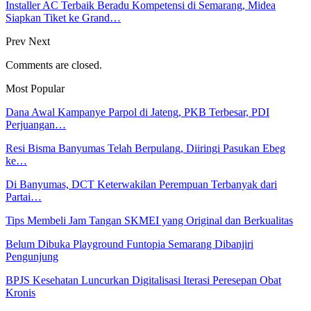
Installer AC Terbaik Beradu Kompetensi di Semarang, Midea
Siapkan Tiket ke Grand…
Prev
Next
Comments are closed.
Most Popular
Dana Awal Kampanye Parpol di Jateng, PKB Terbesar, PDI
Perjuangan…
Resi Bisma Banyumas Telah Berpulang, Diiringi Pasukan Ebeg
ke…
Di Banyumas, DCT Keterwakilan Perempuan Terbanyak dari
Partai…
Tips Membeli Jam Tangan SKMEI yang Original dan Berkualitas
Belum Dibuka Playground Funtopia Semarang Dibanjiri
Pengunjung
BPJS Kesehatan Luncurkan Digitalisasi Iterasi Peresepan Obat
Kronis