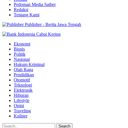
Pedoman Media Saiber
Redaksi
Tentang Kami
Publisher - Berita Jawa Tengah
Ekonomi
Bisnis
Politik
Nasional
Hukum Kriminal
Olah Raga
Pendidikan
Otomotif
Teknologi
Elektronik
Hiburan
Lifestyle
Opini
Traveling
Kuliner