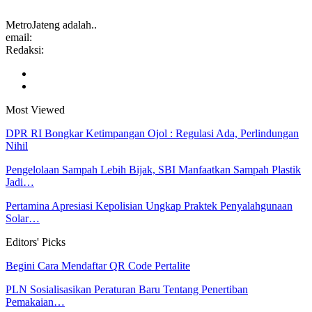
MetroJateng adalah..
email:
Redaksi:
Most Viewed
DPR RI Bongkar Ketimpangan Ojol : Regulasi Ada, Perlindungan
Nihil
Pengelolaan Sampah Lebih Bijak, SBI Manfaatkan Sampah Plastik
Jadi…
Pertamina Apresiasi Kepolisian Ungkap Praktek Penyalahgunaan
Solar…
Editors' Picks
Begini Cara Mendaftar QR Code Pertalite
PLN Sosialisasikan Peraturan Baru Tentang Penertiban
Pemakaian…