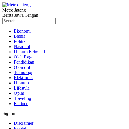
Metro Jateng
Berita Jawa Tengah
Ekonomi
Bisnis
Politik
Nasional
Hukum Kriminal
Olah Raga
Pendidikan
Otomotif
Teknologi
Elektronik
Hiburan
Lifestyle
Opini
Traveling
Kuliner
Sign in
Disclaimer
Kontak