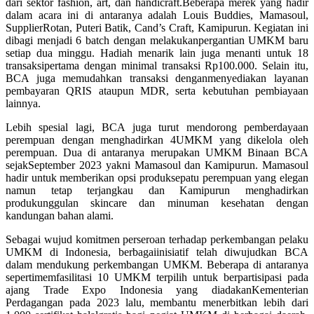
dari sektor fashion, art, dan handicraft.Beberapa merek yang hadir
dalam acara ini di antaranya adalah Louis Buddies, Mamasoul,
SupplierRotan, Puteri Batik, Cand’s Craft, Kamipurun. Kegiatan ini
dibagi menjadi 6 batch dengan melakukanpergantian UMKM baru
setiap dua minggu. Hadiah menarik lain juga menanti untuk 18
transaksipertama dengan minimal transaksi Rp100.000. Selain itu,
BCA juga memudahkan transaksi denganmenyediakan layanan
pembayaran QRIS ataupun MDR, serta kebutuhan pembiayaan
lainnya.
Lebih spesial lagi, BCA juga turut mendorong pemberdayaan
perempuan dengan menghadirkan 4UMKM yang dikelola oleh
perempuan. Dua di antaranya merupakan UMKM Binaan BCA
sejakSeptember 2023 yakni Mamasoul dan Kamipurun. Mamasoul
hadir untuk memberikan opsi produksepatu perempuan yang elegan
namun tetap terjangkau dan Kamipurun menghadirkan
produkunggulan skincare dan minuman kesehatan dengan
kandungan bahan alami.
Sebagai wujud komitmen perseroan terhadap perkembangan pelaku
UMKM di Indonesia, berbagaiinisiatif telah diwujudkan BCA
dalam mendukung perkembangan UMKM. Beberapa di antaranya
sepertimemfasilitasi 10 UMKM terpilih untuk berpartisipasi pada
ajang Trade Expo Indonesia yang diadakanKementerian
Perdagangan pada 2023 lalu, membantu menerbitkan lebih dari