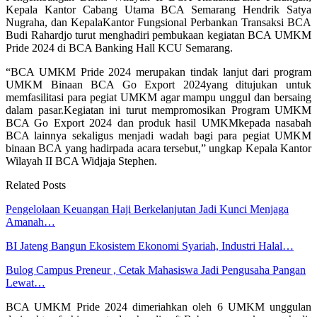
Kepala Kantor Cabang Utama BCA Semarang Hendrik Satya
Nugraha, dan KepalaKantor Fungsional Perbankan Transaksi BCA
Budi Rahardjo turut menghadiri pembukaan kegiatan BCA UMKM
Pride 2024 di BCA Banking Hall KCU Semarang.
“BCA UMKM Pride 2024 merupakan tindak lanjut dari program
UMKM Binaan BCA Go Export 2024yang ditujukan untuk
memfasilitasi para pegiat UMKM agar mampu unggul dan bersaing
dalam pasar.Kegiatan ini turut mempromosikan Program UMKM
BCA Go Export 2024 dan produk hasil UMKMkepada nasabah
BCA lainnya sekaligus menjadi wadah bagi para pegiat UMKM
binaan BCA yang hadirpada acara tersebut,” ungkap Kepala Kantor
Wilayah II BCA Widjaja Stephen.
Related Posts
Pengelolaan Keuangan Haji Berkelanjutan Jadi Kunci Menjaga
Amanah…
BI Jateng Bangun Ekosistem Ekonomi Syariah, Industri Halal…
Bulog Campus Preneur , Cetak Mahasiswa Jadi Pengusaha Pangan
Lewat…
BCA UMKM Pride 2024 dimeriahkan oleh 6 UMKM unggulan