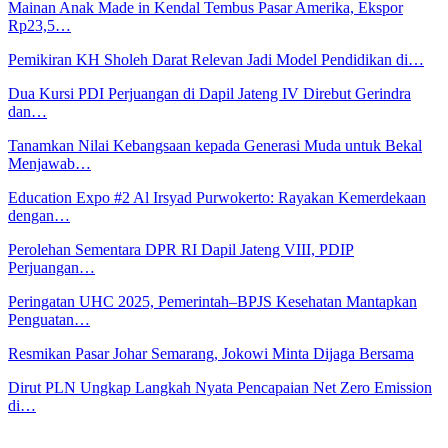
Mainan Anak Made in Kendal Tembus Pasar Amerika, Ekspor
Rp23,5…
Pemikiran KH Sholeh Darat Relevan Jadi Model Pendidikan di…
Dua Kursi PDI Perjuangan di Dapil Jateng IV Direbut Gerindra
dan…
Tanamkan Nilai Kebangsaan kepada Generasi Muda untuk Bekal
Menjawab…
Education Expo #2 Al Irsyad Purwokerto: Rayakan Kemerdekaan
dengan…
Perolehan Sementara DPR RI Dapil Jateng VIII, PDIP
Perjuangan…
Peringatan UHC 2025, Pemerintah–BPJS Kesehatan Mantapkan
Penguatan…
Resmikan Pasar Johar Semarang, Jokowi Minta Dijaga Bersama
Dirut PLN Ungkap Langkah Nyata Pencapaian Net Zero Emission
di…