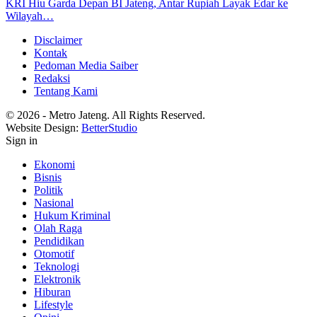
KRI Hiu Garda Depan BI Jateng, Antar Rupiah Layak Edar ke
Wilayah…
Disclaimer
Kontak
Pedoman Media Saiber
Redaksi
Tentang Kami
© 2026 - Metro Jateng. All Rights Reserved.
Website Design:
BetterStudio
Sign in
Ekonomi
Bisnis
Politik
Nasional
Hukum Kriminal
Olah Raga
Pendidikan
Otomotif
Teknologi
Elektronik
Hiburan
Lifestyle