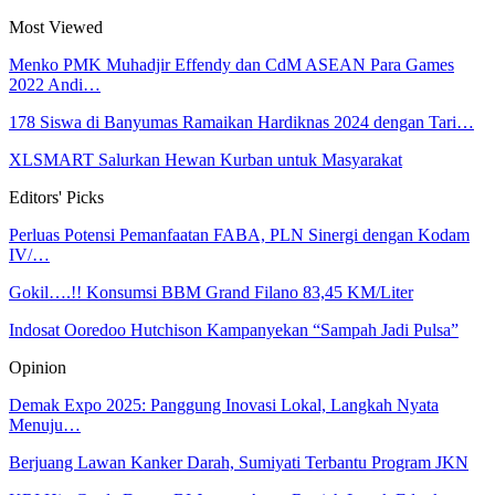
Most Viewed
Menko PMK Muhadjir Effendy dan CdM ASEAN Para Games
2022 Andi…
178 Siswa di Banyumas Ramaikan Hardiknas 2024 dengan Tari…
XLSMART Salurkan Hewan Kurban untuk Masyarakat
Editors' Picks
Perluas Potensi Pemanfaatan FABA, PLN Sinergi dengan Kodam
IV/…
Gokil….!! Konsumsi BBM Grand Filano 83,45 KM/Liter
Indosat Ooredoo Hutchison Kampanyekan “Sampah Jadi Pulsa”
Opinion
Demak Expo 2025: Panggung Inovasi Lokal, Langkah Nyata
Menuju…
Berjuang Lawan Kanker Darah, Sumiyati Terbantu Program JKN