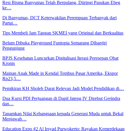
Resi Bisma Banyumas Telah Berpulang, Diiringi Pasukan Ebeg
ke…
Di Banyumas, DCT Keterwakilan Perempuan Terbanyak dari
Partai…
Tips Membeli Jam Tangan SKMEI yang Original dan Berkualitas
Belum Dibuka Playground Funtopia Semarang Dibanjiri
Pengunjung
BPJS Kesehatan Luncurkan Digitalisasi Iterasi Peresepan Obat
Kronis
Mainan Anak Made in Kendal Tembus Pasar Amerika, Ekspor
Rp23,5…
Pemikiran KH Sholeh Darat Relevan Jadi Model Pendidikan di…
Dua Kursi PDI Perjuangan di Dapil Jateng IV Direbut Gerindra
dan…
Tanamkan Nilai Kebangsaan kepada Generasi Muda untuk Bekal
Menjawab…
Education Expo #2 Al Irsyad Purwokerto: Rayakan Kemerdekaan