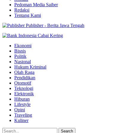
Pedoman Media Saiber
Redaksi
Tentang Kami
Publisher - Berita Jawa Tengah
Ekonomi
Bisnis
Politik
Nasional
Hukum Kriminal
Olah Raga
Pendidikan
Otomotif
Teknologi
Elektronik
Hiburan
Lifestyle
Opini
Traveling
Kuliner