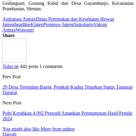
Gedangsari, Gunung Kidul dan Desa Gayamharjo, Kecamatan
Prambanan, Sleman.
Antisipasi Antrax
Dinas Peternakan dan Kesehatan Hewan
Jateng
headline
Klaten
Pemprov Jateng
Sukoharjo
Vaksin
Antrax
Wonogiri
Share
Tulus pe
441 posts
1 comments
Prev Post
29 Desa Terendam Banjir, Pemkab Kudus Tetapkan Status Tanggap
Darurat
Next Post
Polri Kerahkan 4.992 Personil Amankan Pengumunan Hasil Pemilu
2024
You might also like
More from author
Daerah