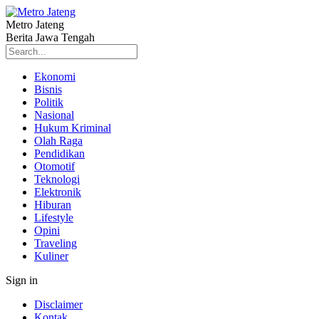
Metro Jateng
Berita Jawa Tengah
Ekonomi
Bisnis
Politik
Nasional
Hukum Kriminal
Olah Raga
Pendidikan
Otomotif
Teknologi
Elektronik
Hiburan
Lifestyle
Opini
Traveling
Kuliner
Sign in
Disclaimer
Kontak