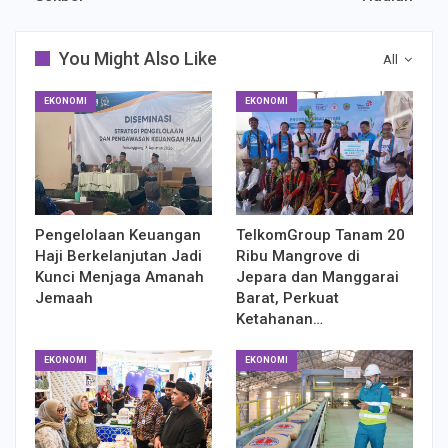
You Might Also Like
All
EKONOMI
EKONOMI
Pengelolaan Keuangan
TelkomGroup Tanam 20
Haji Berkelanjutan Jadi
Ribu Mangrove di
Kunci Menjaga Amanah
Jepara dan Manggarai
Jemaah
Barat, Perkuat
Ketahanan…
EKONOMI
EKONOMI