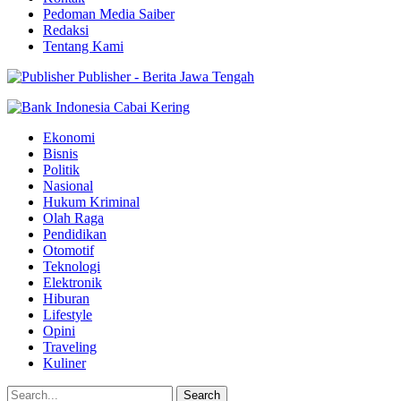
Pedoman Media Saiber
Redaksi
Tentang Kami
Publisher - Berita Jawa Tengah
Ekonomi
Bisnis
Politik
Nasional
Hukum Kriminal
Olah Raga
Pendidikan
Otomotif
Teknologi
Elektronik
Hiburan
Lifestyle
Opini
Traveling
Kuliner