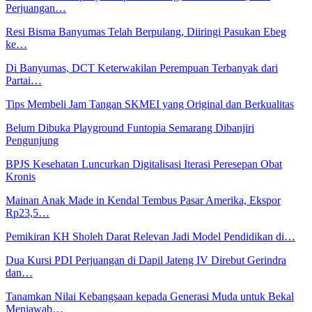
Perjuangan…
Resi Bisma Banyumas Telah Berpulang, Diiringi Pasukan Ebeg
ke…
Di Banyumas, DCT Keterwakilan Perempuan Terbanyak dari
Partai…
Tips Membeli Jam Tangan SKMEI yang Original dan Berkualitas
Belum Dibuka Playground Funtopia Semarang Dibanjiri
Pengunjung
BPJS Kesehatan Luncurkan Digitalisasi Iterasi Peresepan Obat
Kronis
Mainan Anak Made in Kendal Tembus Pasar Amerika, Ekspor
Rp23,5…
Pemikiran KH Sholeh Darat Relevan Jadi Model Pendidikan di…
Dua Kursi PDI Perjuangan di Dapil Jateng IV Direbut Gerindra
dan…
Tanamkan Nilai Kebangsaan kepada Generasi Muda untuk Bekal
Menjawab…