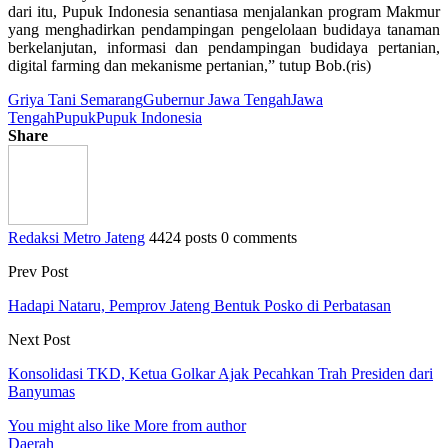
dari itu, Pupuk Indonesia senantiasa menjalankan program Makmur
yang menghadirkan pendampingan pengelolaan budidaya tanaman
berkelanjutan, informasi dan pendampingan budidaya pertanian,
digital farming dan mekanisme pertanian,” tutup Bob.(ris)
Griya Tani Semarang
Gubernur Jawa Tengah
Jawa
Tengah
Pupuk
Pupuk Indonesia
Share
Redaksi Metro Jateng
4424 posts
0 comments
Prev Post
Hadapi Nataru, Pemprov Jateng Bentuk Posko di Perbatasan
Next Post
Konsolidasi TKD, Ketua Golkar Ajak Pecahkan Trah Presiden dari
Banyumas
You might also like
More from author
Daerah