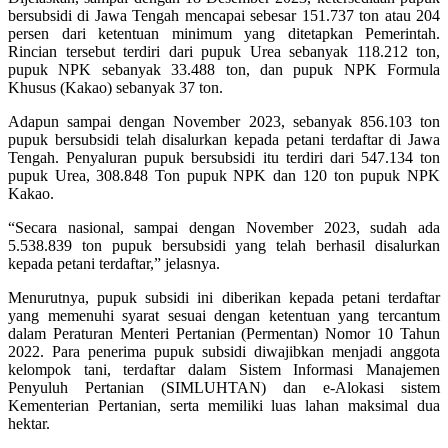
bersubsidi di Jawa Tengah mencapai sebesar 151.737 ton atau 204
persen dari ketentuan minimum yang ditetapkan Pemerintah.
Rincian tersebut terdiri dari pupuk Urea sebanyak 118.212 ton,
pupuk NPK sebanyak 33.488 ton, dan pupuk NPK Formula
Khusus (Kakao) sebanyak 37 ton.
Adapun sampai dengan November 2023, sebanyak 856.103 ton
pupuk bersubsidi telah disalurkan kepada petani terdaftar di Jawa
Tengah. Penyaluran pupuk bersubsidi itu terdiri dari 547.134 ton
pupuk Urea, 308.848 Ton pupuk NPK dan 120 ton pupuk NPK
Kakao.
“Secara nasional, sampai dengan November 2023, sudah ada
5.538.839 ton pupuk bersubsidi yang telah berhasil disalurkan
kepada petani terdaftar,” jelasnya.
Menurutnya, pupuk subsidi ini diberikan kepada petani terdaftar
yang memenuhi syarat sesuai dengan ketentuan yang tercantum
dalam Peraturan Menteri Pertanian (Permentan) Nomor 10 Tahun
2022. Para penerima pupuk subsidi diwajibkan menjadi anggota
kelompok tani, terdaftar dalam Sistem Informasi Manajemen
Penyuluh Pertanian (SIMLUHTAN) dan e-Alokasi sistem
Kementerian Pertanian, serta memiliki luas lahan maksimal dua
hektar.