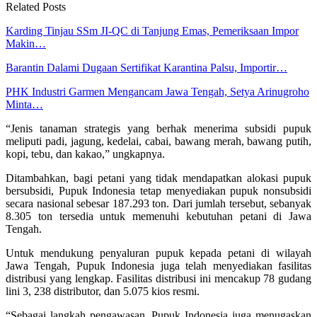
Related Posts
Karding Tinjau SSm JI-QC di Tanjung Emas, Pemeriksaan Impor
Makin…
Barantin Dalami Dugaan Sertifikat Karantina Palsu, Importir…
PHK Industri Garmen Mengancam Jawa Tengah, Setya Arinugroho
Minta…
“Jenis tanaman strategis yang berhak menerima subsidi pupuk
meliputi padi, jagung, kedelai, cabai, bawang merah, bawang putih,
kopi, tebu, dan kakao,” ungkapnya.
Ditambahkan, bagi petani yang tidak mendapatkan alokasi pupuk
bersubsidi, Pupuk Indonesia tetap menyediakan pupuk nonsubsidi
secara nasional sebesar 187.293 ton. Dari jumlah tersebut, sebanyak
8.305 ton tersedia untuk memenuhi kebutuhan petani di Jawa
Tengah.
Untuk mendukung penyaluran pupuk kepada petani di wilayah
Jawa Tengah, Pupuk Indonesia juga telah menyediakan fasilitas
distribusi yang lengkap. Fasilitas distribusi ini mencakup 78 gudang
lini 3, 238 distributor, dan 5.075 kios resmi.
“Sebagai langkah pengawasan, Pupuk Indonesia juga menugaskan