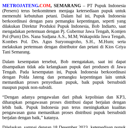
METROJATENG
.
COM
, SEMARANG
– PT Pupuk Indonesia
(Persero) terus berkomitmen menjaga ketersediaan pupuk untuk
memenuhi kebutuhan petani. Dalam hal ini, Pupuk Indonesia
berkoordinasi dengan para pemangku kepentingan, seperti yang
dilakukan Direktur Produksi Pupuk Indonesia, Bob Indiarto, saat
mengadakan pertemuan dengan Pj. Gubernur Jawa Tengah, Komjen
Pol (Purn) Drs. Nana Sudjana A.S., M.M; Wakapolda Jawa Tengah,
Kombes Pol. Drs. Agus Suryonugroho, S.H., M.Hum; serta
melakukan pertemuan dengan distributor dan petani di Kios Griya
Tani Semarang.
Dalam kesempatan tersebut, Bob mengatakan, saat ini dapat
disampaikan tidak ada kelangkaan pupuk dari produsen di Jawa
Tengah. Pada kesempatan ini, Pupuk Indonesia berkoordinasi
dengan Polda Jateng dan pemangku kepentingan lain untuk
memastikan proses penyediaan pupuk, baik pupuk bersubsidi
maupun pupuk non-subsidi.
“Dengan adanya pengawalan dari pihak kepolisian dan KP3,
diharapkan pengawasan proses distribusi dapat berjalan dengan
lebih baik. Pupuk Indonesia pun terus meningkatkan kualitas
pengawasan guna memastikan proses distribusi pupuk bersubsidi
berjalan dengan baik,” katanya.
Dijelaskan, sampai dengan 18 Desember 2023, ketersediaan pupuk