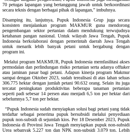
70 petugas lapangan yang bertanggung jawab untuk berkoordinasi
secara teknis dengan berbagai pihak di lapangan,” imbuhnya.
Disamping itu, lanjutnya, Pupuk Indonesia Grup juga secara
konsisten menjalankan program MAKMUR guna mendorong
pengembangan sektor pertanian dalam mendukung terwujudnya
ketahanan pangan nasional. Untuk wilayah Jawa Tengah, Pupuk
Indonesia berkolaborasi dengan pemerintah daerah Jawa Tengah
untuk menarik lebih banyak petani untuk bergabung dengan
program ini.
Melalui program MAKMUR, Pupuk Indonesia memfasilitasi akses
permodalan dan perlindungan risiko pertanian serta adanya offtaker
atau jaminan pasar bagi petani. Adapun kinerja program Makmur
sampai dengan Oktober 2023, sudah terealisasi di atas lahan seluas
306.775 hektar dengan jumlah petani 90.632 orang. Selain itu juga
tercatat peningkatan produktivitas beberapa tanaman pertanian
seperti padi sebesar 14 persen atau menjadi 6,5 ton per hektar dari
sebelumnya 5,7 ton per hektar.
“Pupuk Indonesia sudah menyiapkan solusi bagi petani yang tidak
terdaftar sebagai penerima pupuk bersubsidi melalui penyediaan
pupuk non-subsidi di sejumlah kios. Per 18 Desember 2023, Pupuk
Indonesia di Provinsi Jawa Tengah menyiapkan pupuk non-subsidi
Urea sebanyak 5.227 ton dan NPK non-subsidi 3.079 ton. Lebih