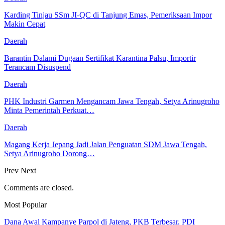
Karding Tinjau SSm JI-QC di Tanjung Emas, Pemeriksaan Impor
Makin Cepat
Daerah
Barantin Dalami Dugaan Sertifikat Karantina Palsu, Importir
Terancam Disuspend
Daerah
PHK Industri Garmen Mengancam Jawa Tengah, Setya Arinugroho
Minta Pemerintah Perkuat…
Daerah
Magang Kerja Jepang Jadi Jalan Penguatan SDM Jawa Tengah,
Setya Arinugroho Dorong…
Prev
Next
Comments are closed.
Most Popular
Dana Awal Kampanye Parpol di Jateng, PKB Terbesar, PDI