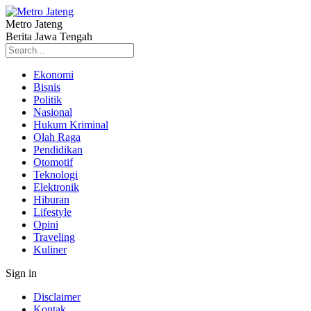
Metro Jateng
Berita Jawa Tengah
Ekonomi
Bisnis
Politik
Nasional
Hukum Kriminal
Olah Raga
Pendidikan
Otomotif
Teknologi
Elektronik
Hiburan
Lifestyle
Opini
Traveling
Kuliner
Sign in
Disclaimer
Kontak