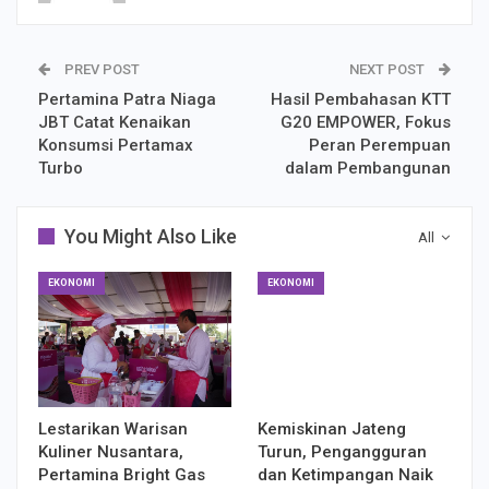
PREV POST
NEXT POST
Pertamina Patra Niaga
Hasil Pembahasan KTT
JBT Catat Kenaikan
G20 EMPOWER, Fokus
Konsumsi Pertamax
Peran Perempuan
Turbo
dalam Pembangunan
You Might Also Like
All
EKONOMI
EKONOMI
Lestarikan Warisan
Kemiskinan Jateng
Kuliner Nusantara,
Turun, Pengangguran
Pertamina Bright Gas
dan Ketimpangan Naik