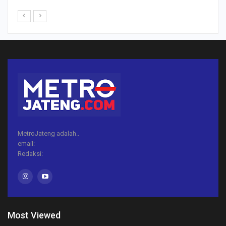
MetroJateng adalah..
email:
Redaksi:
Most Viewed