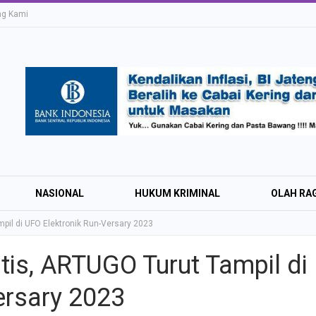
ng Kami
NASIONAL
HUKUM KRIMINAL
OLAH RA
il di UFO Elektronik Run-Versary 2023
is, ARTUGO Turut Tampil di
Education Expo #
ersary 2023
Irsyad Purwokert
Rayakan Kemerd