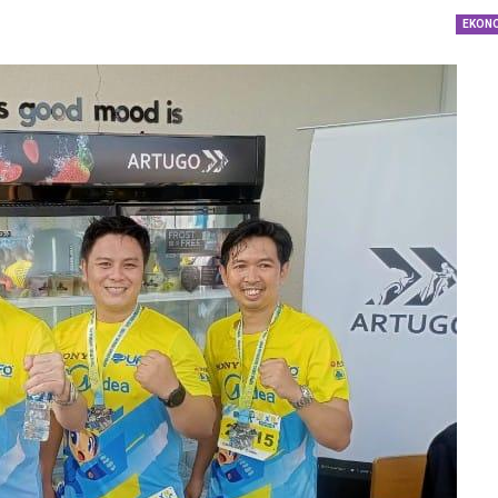
dengan…
EKON
Perolehan Seme
RI Dapil Jateng V
Perjuangan…
Peringatan UHC 
Pemerintah–BPJ
Kesehatan Mant
Penguatan…
Resmikan Pasar 
Semarang, Jokow
Dijaga Bersama
Dirut PLN Ungka
Nyata Pencapaia
Zero Emission d