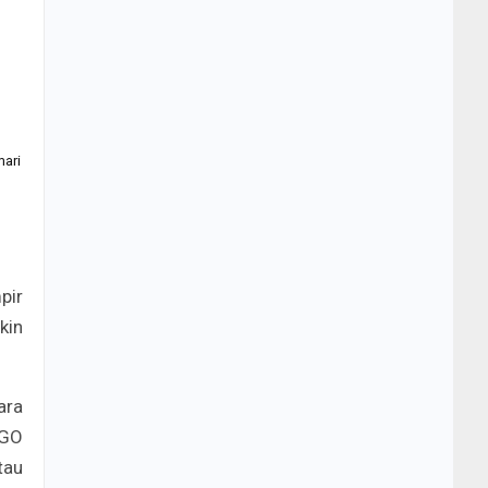
mari
pir
kin
ara
UGO
tau