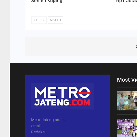
Semen Kujang
Rp1 Juta
PREV
NEXT
Most V
MetroJateng adalah..
email:
Redaksi: