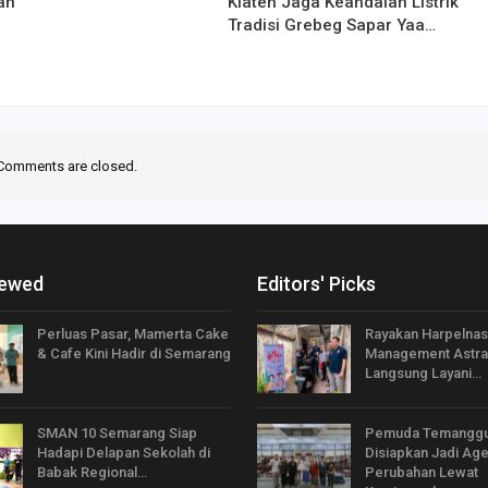
an
Klaten Jaga Keandalan Listrik
Tradisi Grebeg Sapar Yaa…
Comments are closed.
iewed
Editors' Picks
Perluas Pasar, Mamerta Cake
Rayakan Harpelnas
& Cafe Kini Hadir di Semarang
Management Astra
Langsung Layani…
SMAN 10 Semarang Siap
Pemuda Temangg
Hadapi Delapan Sekolah di
Disiapkan Jadi Ag
Babak Regional…
Perubahan Lewat