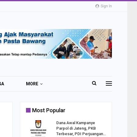
Sign In
GA
MORE
Most Popular
2 Al
Dana Awal Kampanye
o:
Parpol di Jateng, PKB
ekaan
Terbesar, PDI Perjuangan…