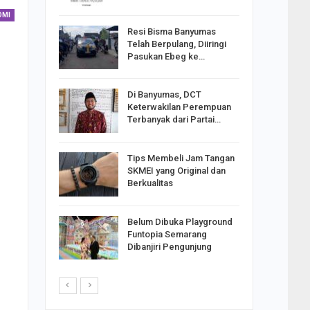
OMI
Resi Bisma Banyumas
ntara DPR
Telah Berpulang, Diiringi
III, PDIP
Pasukan Ebeg ke…
Di Banyumas, DCT
2025,
Keterwakilan Perempuan
S
Terbanyak dari Partai…
apkan
Tips Membeli Jam Tangan
Johar
SKMEI yang Original dan
i Minta
Berkualitas
Belum Dibuka Playground
p Langkah
Funtopia Semarang
n Net
Dibanjiri Pengunjung
i…