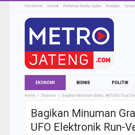
Disclaimer
Kontak
Pedoman Media Saiber
Redaksi
Tenta
EKONOMI
BISNIS
POLITIK
Home
Ekonomi
Bagikan Minuman Gratis, ARTUGO Turut Tamp
Bagikan Minuman Grat
UFO Elektronik Run-V