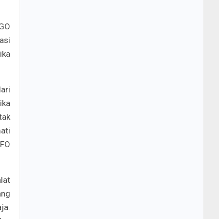
UGO
asi
ika
ari
ika
tak
ati
UFO
lat
ang
ja.