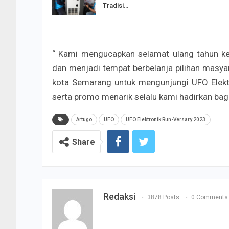
Tradisi…
“ Kami mengucapkan selamat ulang tahun k
dan menjadi tempat berbelanja pilihan masy
kota Semarang untuk mengunjungi UFO Elektr
serta promo menarik selalu kami hadirkan bagi
Artugo
UFO
UFO Elektronik Run-Versary 2023
Share
Redaksi
3878 Posts
0 Comments