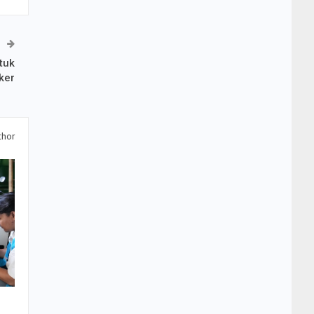
tuk
ker
thor