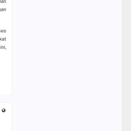
dan
gan
ses
kat
ni,