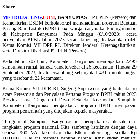
Share
METROJATENG
.
COM
, BANYUMAS
– PT PLN (Persero) dan
Kementerian ESDM berkolaborasi menghadirkan program Bantuan
Pasang Baru Listrik (BPBL) bagi warga masyarakat kurang mampu
di Kabupaten Banyumas. Pada Minggu (8/10/2023), acara
penyerahan BPBL tahun 2023 secara langsung dilaksanakan oleh
Ketua Komisi VII DPR-RI, Direktur Jenderal Ketenagalistrikan,
serta Direktur Distribusi PT PLN (Persero).
Pada tahun 2023 ini, Kabupaten Banyumas mendapatkan 2.495
sambungan rumah tangga yang tersebar di 26 kecamatan. Hingga 29
September 2023, telah tersambung sebanyak 1.431 rumah tangga
yang tersebar di 22 kecamatan.
Ketua Komisi VII DPR RI, Sugeng Suparwoto yang hadir dalam
acara Peresmian dan Penyalaan Pertama Program BPBL tahun 2023
Provinsi Jawa Tengah di Desa Ketanda, Kecamatan Sumpiuh,
Kabupaten Banyumas mengatakan, program BPBL merupakan
program pemerintah yang ditujukan kepada masyarakat.
“Program di Sumpiuh, Banyumas ini merupakan salah satu dari
rangkaian program nasional. Kita sambung listriknya dengan daya
sebesar 900 VA, kemudian kita isikan token juga senilai Rp
100.000,-. Hal ini menjadi penting karena listrik sudah menjadi