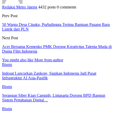
Redaksi Metro Jateng
4432 posts
0 comments
Prev Post
50 Warga Desa Cipaku, Purbalingga Terima Bantuan Pasang Baru
Listrik dari PLN
Next Post
Acer Bersama Kemenko PMK Dorong Kreativitas Talenta Muda di
Dunia Film Indonesia
You might also like
More from author
Bisnis
Indosat Luncurkan Zankore, Siapkan Indonesia Jadi Pusat
Infrastruktur AI Asia-Pasifik
Bisnis
Serangan Siber Kian Canggih, Lintasarta Dorong BPD Bangun
Sistem Pertahanan Digital…
Bisnis