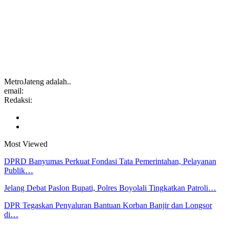
MetroJateng adalah..
email:
Redaksi:
Most Viewed
DPRD Banyumas Perkuat Fondasi Tata Pemerintahan, Pelayanan
Publik…
Jelang Debat Paslon Bupati, Polres Boyolali Tingkatkan Patroli…
DPR Tegaskan Penyaluran Bantuan Korban Banjir dan Longsor
di…