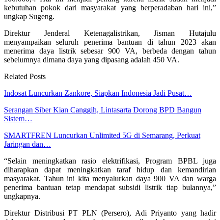
kebutuhan pokok dari masyarakat yang berperadaban hari ini,”
ungkap Sugeng.
Direktur Jenderal Ketenagalistrikan, Jisman Hutajulu
menyampaikan seluruh penerima bantuan di tahun 2023 akan
menerima daya listrik sebesar 900 VA, berbeda dengan tahun
sebelumnya dimana daya yang dipasang adalah 450 VA.
Related Posts
Indosat Luncurkan Zankore, Siapkan Indonesia Jadi Pusat…
Serangan Siber Kian Canggih, Lintasarta Dorong BPD Bangun
Sistem…
SMARTFREN Luncurkan Unlimited 5G di Semarang, Perkuat
Jaringan dan…
“Selain meningkatkan rasio elektrifikasi, Program BPBL juga
diharapkan dapat meningkatkan taraf hidup dan kemandirian
masyarakat. Tahun ini kita menyalurkan daya 900 VA dan warga
penerima bantuan tetap mendapat subsidi listrik tiap bulannya,”
ungkapnya.
Direktur Distribusi PT PLN (Persero), Adi Priyanto yang hadir