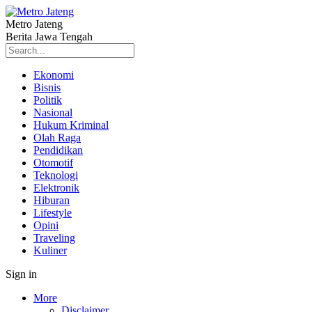
Metro Jateng
Berita Jawa Tengah
Ekonomi
Bisnis
Politik
Nasional
Hukum Kriminal
Olah Raga
Pendidikan
Otomotif
Teknologi
Elektronik
Hiburan
Lifestyle
Opini
Traveling
Kuliner
Sign in
More
Disclaimer