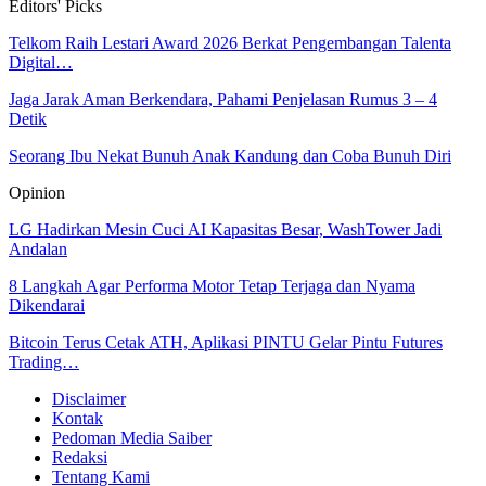
Editors' Picks
Telkom Raih Lestari Award 2026 Berkat Pengembangan Talenta
Digital…
Jaga Jarak Aman Berkendara, Pahami Penjelasan Rumus 3 – 4
Detik
Seorang Ibu Nekat Bunuh Anak Kandung dan Coba Bunuh Diri
Opinion
LG Hadirkan Mesin Cuci AI Kapasitas Besar, WashTower Jadi
Andalan
8 Langkah Agar Performa Motor Tetap Terjaga dan Nyama
Dikendarai
Bitcoin Terus Cetak ATH, Aplikasi PINTU Gelar Pintu Futures
Trading…
Disclaimer
Kontak
Pedoman Media Saiber
Redaksi
Tentang Kami