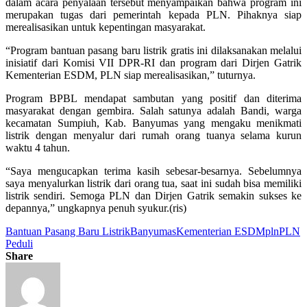
dalam acara penyalaan tersebut menyampaikan bahwa program ini
merupakan tugas dari pemerintah kepada PLN. Pihaknya siap
merealisasikan untuk kepentingan masyarakat.
“Program bantuan pasang baru listrik gratis ini dilaksanakan melalui
inisiatif dari Komisi VII DPR-RI dan program dari Dirjen Gatrik
Kementerian ESDM, PLN siap merealisasikan,” tuturnya.
Program BPBL mendapat sambutan yang positif dan diterima
masyarakat dengan gembira. Salah satunya adalah Bandi, warga
kecamatan Sumpiuh, Kab. Banyumas yang mengaku menikmati
listrik dengan menyalur dari rumah orang tuanya selama kurun
waktu 4 tahun.
“Saya mengucapkan terima kasih sebesar-besarnya. Sebelumnya
saya menyalurkan listrik dari orang tua, saat ini sudah bisa memiliki
listrik sendiri. Semoga PLN dan Dirjen Gatrik semakin sukses ke
depannya,” ungkapnya penuh syukur.(ris)
Bantuan Pasang Baru Listrik
Banyumas
Kementerian ESDM
pln
PLN
Peduli
Share