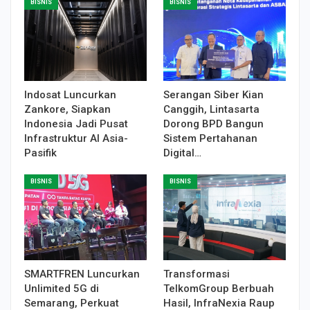
BISNIS
BISNIS
Indosat Luncurkan
Serangan Siber Kian
Zankore, Siapkan
Canggih, Lintasarta
Indonesia Jadi Pusat
Dorong BPD Bangun
Infrastruktur AI Asia-
Sistem Pertahanan
Pasifik
Digital…
BISNIS
BISNIS
SMARTFREN Luncurkan
Transformasi
Unlimited 5G di
TelkomGroup Berbuah
Semarang, Perkuat
Hasil, InfraNexia Raup