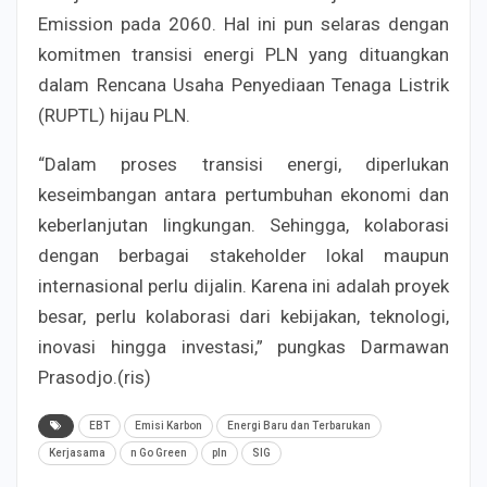
Emission pada 2060. Hal ini pun selaras dengan
komitmen transisi energi PLN yang dituangkan
dalam Rencana Usaha Penyediaan Tenaga Listrik
(RUPTL) hijau PLN.
“Dalam proses transisi energi, diperlukan
keseimbangan antara pertumbuhan ekonomi dan
keberlanjutan lingkungan. Sehingga, kolaborasi
dengan berbagai stakeholder lokal maupun
internasional perlu dijalin. Karena ini adalah proyek
besar, perlu kolaborasi dari kebijakan, teknologi,
inovasi hingga investasi,” pungkas Darmawan
Prasodjo.(ris)
EBT
Emisi Karbon
Energi Baru dan Terbarukan
Kerjasama
n Go Green
pln
SIG