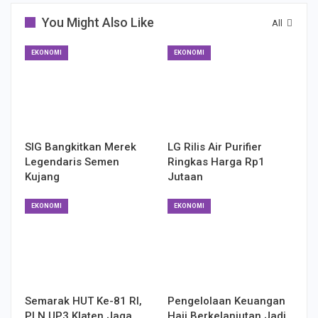
You Might Also Like
All
EKONOMI
EKONOMI
SIG Bangkitkan Merek
LG Rilis Air Purifier
Legendaris Semen
Ringkas Harga Rp1
Kujang
Jutaan
EKONOMI
EKONOMI
Semarak HUT Ke-81 RI,
Pengelolaan Keuangan
PLN UP3 Klaten Jaga
Haji Berkelanjutan Jadi