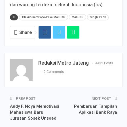
dan warung terdekat seluruh Indonesia.(ris)
#TakutRuamPopokPakaiMAKUKU
MAKUKU
Single Pack
Share
Redaksi Metro Jateng
4432 Posts
0 Comments
PREV POST
NEXT POST
Andy F. Noya Memotivasi
Pembaruan Tampilan
Mahasiswa Baru
Aplikasi Bank Raya
Jurusan Sosek Unsoed