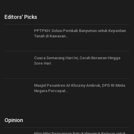
Editors' Picks
PPTPKH: Solusi Pemkab Banyumas untuk Kepastian
Tanah di Kawasan…
Cuaca Semarang Hari Ini, Cerah Berawan Hingga
Sore Hari
Masjid Pesantren Al-Khoziny Ambruk, DPD RI Minta
Negara Percepat…
Opinion
Nilai-Nilai Perjuangan Ratu Kalinyamat Relevan untuk