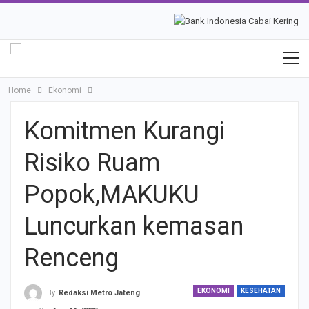
Home
Ekonomi
Komitmen Kurangi
Risiko Ruam
Popok,MAKUKU
Luncurkan kemasan
Renceng
EKONOMI
KESEHATAN
By
Redaksi Metro Jateng