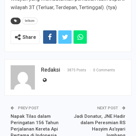
wilayah 3T (Terluar, Terdepan, Tertinggal). (tya)
telkom
Share
Redaksi
3875 Posts
0 Comments
PREV POST
NEXT POST
Napak Tilas dalam
Jadi Donatur, JNE Hadir
Peringatan 156 Tahun
dalam Peresmian RS
Perjalanan Kereta Api
Hasyim As’syari
Pertama di Indonesia
Jombang