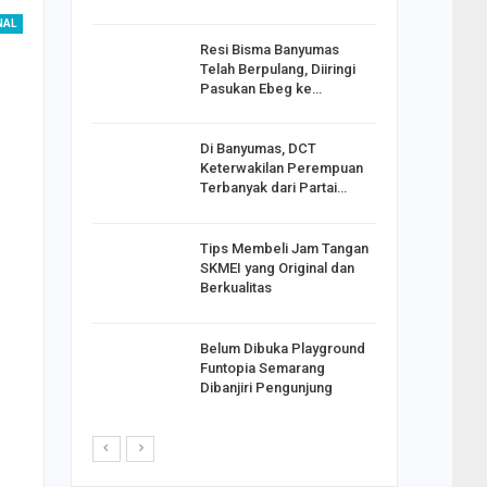
NAL
Resi Bisma Banyumas
ntara DPR
Telah Berpulang, Diiringi
III, PDIP
Pasukan Ebeg ke…
Di Banyumas, DCT
2025,
Keterwakilan Perempuan
S
Terbanyak dari Partai…
apkan
Tips Membeli Jam Tangan
Johar
SKMEI yang Original dan
i Minta
Berkualitas
Belum Dibuka Playground
p Langkah
Funtopia Semarang
n Net
Dibanjiri Pengunjung
i…