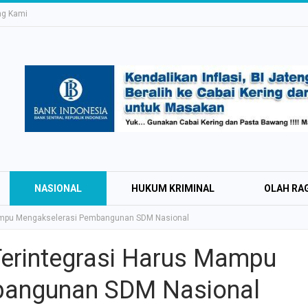
ng Kami
NASIONAL
HUKUM KRIMINAL
OLAH RA
ampu Mengakselerasi Pembangunan SDM Nasional
erintegrasi Harus Mampu
Education Expo #
bangunan SDM Nasional
Irsyad Purwokert
Rayakan Kemerd