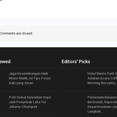
Comments are closed.
iewed
Editors' Picks
Jaga Keseimbangan Naik
Hotel Metro Park 
Motor Matik, Ini Tips Posisi
Adakan Acara Cof
Kaki yang Aman
Morning Bersama
Polri Sebut Kelelahan Sopir
Pariwisata Banyum
Jadi Penyebab Laka Tol
Berbenah, Raperd
Jakarta-Cikampek
Kepariwisataan Jad
Langkah…