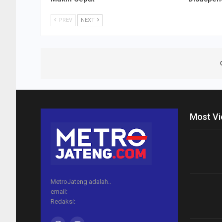
PREV
NEXT
Most V
MetroJateng adalah..
email:
Redaksi: