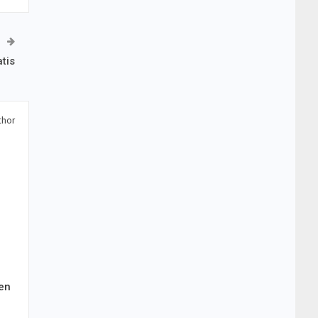
tis
thor
en