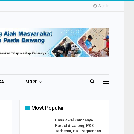
Sign In
GA
MORE
Most Popular
2 Al
Dana Awal Kampanye
o:
Parpol di Jateng, PKB
ekaan
Terbesar, PDI Perjuangan…