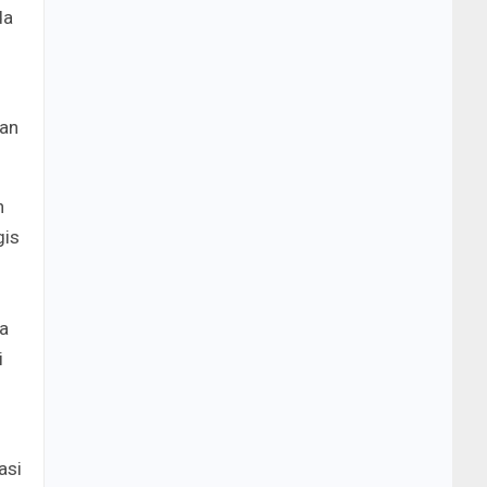
da
nan
h
gis
ta
i
asi