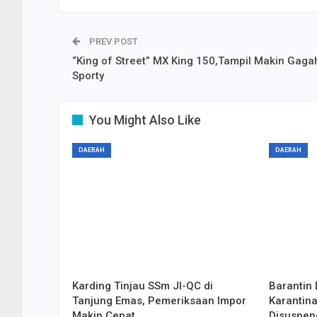
PREV POST
“King of Street” MX King 150,Tampil Makin Gaga
Sporty
You Might Also Like
DAERAH
DAERAH
Karding Tinjau SSm JI-QC di
Barantin 
Tanjung Emas, Pemeriksaan Impor
Karantina
Makin Cepat
Disuspen