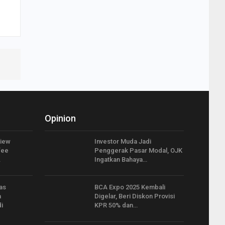
Opinion
View
Investor Muda Jadi
fee
Penggerak Pasar Modal, OJK
…
Ingatkan Bahaya…
as
BCA Expo 2025 Kembali
a
Digelar, Beri Diskon Provisi
i
KPR 50% dan…