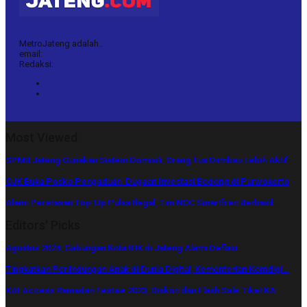
MetroJateng adalah..
email:
Redaksi:
Most Viewed
SPMB Jateng Gunakan Sistem Domisili, Orang Tua Diimbau Lebih Aktif
OJK Buka Posko Pengaduan Dugaan Investasi Bodong di Purwokerto
Alami Peretasan Top-Up Pulsa Ilegal, Tim NOC Smartfren Berhasil…
Editors' Picks
Agustus 2024, Gabungan Kota IHK di Jateng Alami Deflasi
Tingkatkan Perlindungan Anak di Dunia Digital, Kementerian Komdigi…
KAI Access Ramadan Festive 2023, Diskon dan Flash Sale Tiket KA