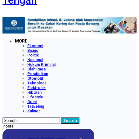
Tengah
MORE
Ekonomi
Bisnis
Politik
Nasional
Hukum Kriminal
Olah Raga
Pendidikan
Otomotif
Teknologi
Elektronik
Hiburan
Lifestyle
Opini
Traveling
Kuliner
Posts
Categories
Tags