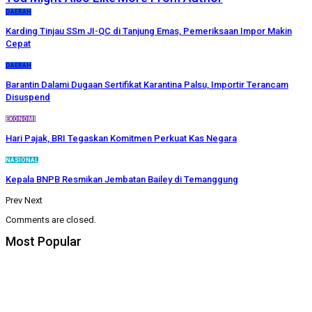
DAERAH
Karding Tinjau SSm JI-QC di Tanjung Emas, Pemeriksaan Impor Makin
Cepat
DAERAH
Barantin Dalami Dugaan Sertifikat Karantina Palsu, Importir Terancam
Disuspend
EKONOMI
Hari Pajak, BRI Tegaskan Komitmen Perkuat Kas Negara
NASIONAL
Kepala BNPB Resmikan Jembatan Bailey di Temanggung
Prev
Next
Comments are closed.
Most Popular