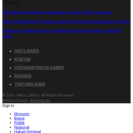
Opinion
JNE Dukung Pengiriman Perangkat Program Smart Classroom
ARRC 2023 Malaysia, Pebalap Astra Honda Cetak Sejarah Kuasai Podium
Komitmen Cegah Stunting, Sido Muncul Raih Penghargaan GENTING
Gold…
DISCLAIMER
KONTAK
PEDOMAN MEDIA SAIBER
REDAKSI
TENTANG KAMI
© 2026 - Metro Jateng. All Rights Reserved.
Website Design:
BetterStudio
Sign in
Ekonomi
Bisnis
Politik
Nasional
Hukum Kriminal