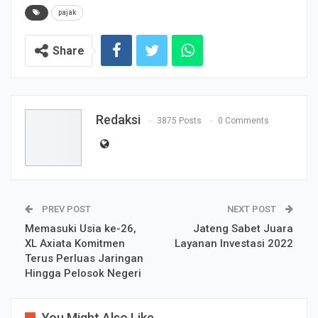
pajak
Share
Redaksi
3875 Posts
0 Comments
PREV POST
NEXT POST
Memasuki Usia ke-26,
Jateng Sabet Juara
XL Axiata Komitmen
Layanan Investasi 2022
Terus Perluas Jaringan
Hingga Pelosok Negeri
You Might Also Like