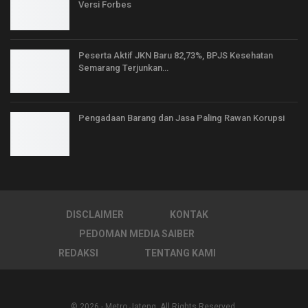
Versi Forbes
Peserta Aktif JKN Baru 82,73%, BPJS Kesehatan
Semarang Terjunkan…
Pengadaan Barang dan Jasa Paling Rawan Korupsi
DISCLAIMER
KONTAK
PEDOMAN MEDIA SAIBER
REDAKSI
TENTANG KAMI
© 2026 - Metro Jateng. All Rights Reserved.