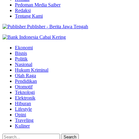
Pedoman Media Saiber
Redaksi
Tentang Kami
Publisher - Berita Jawa Tengah
Ekonomi
Bisnis
Politik
Nasional
Hukum Kriminal
Olah Raga
Pendidikan
Otomotif
Teknologi
Elektronik
Hiburan
Lifestyle
Opini
Traveling
Kuliner