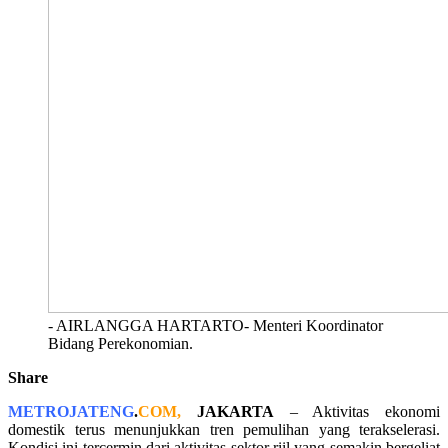
- AIRLANGGA HARTARTO- Menteri Koordinator
Bidang Perekonomian.
Share
METROJATENG
.
COM,
JAKARTA
– Aktivitas ekonomi
domestik terus menunjukkan tren pemulihan yang terakselerasi.
Kondisi ini tercermin dari aktivitas sektor riil yang semakin bergeliat