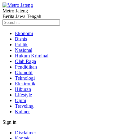
Metro Jateng
Berita Jawa Tengah
Ekonomi
Bisnis
Politik
Nasional
Hukum Kriminal
Olah Raga
Pendidikan
Otomotif
Teknologi
Elektronik
Hiburan
Lifestyle
Opini
Traveling
Kuliner
Sign in
Disclaimer
Kontak