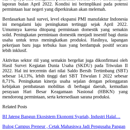
laporan bulan April 2022. Kondisi ini berimplikasi pada potensi
permintaan luar negeri yang diperkirakan akan melemah.
Berdasarkan hasil survei, level ekspansi PMI manufaktur Indonesia
ini mengalami laju peningkatan tertinggi sejak April 2022.
Umumnya karena ditopang permintaan domestik yang semakin
solid. Peningkatan permintaan domestik menjadi insentif bagi dunia
usaha untuk terus meningkatkan produksi. Hasilnya, lapangan
pekerjaan baru juga terbuka luas yang berdampak positif secara
lebih inklusif.
Aktivitas sektor riil yang semakin bergeliat juga dikonfirmasi oleh
Hasil Survei Kegiatan Dunia Usaha (SKDU) pada Triwulan II
2022. Hal ini tercermin dari nilai Saldo Bersih Tertimbang (SBT)
sebesar 14,13%, lebih tinggi dari SBT Triwulan I 2022 sebesar
8,71%. Peningkatan kinerja usaha sejalan dengan pelonggaran
kebijakan pembatasan mobilitas di berbagai daerah, kemudian
perayaan Hari Besar Keagamaan Nasional (HBKN) yang
mendorong permintaan, serta ketersediaan sarana produksi.
Related Posts
BI Jateng Bangun Ekosistem Ekonomi Syariah, Industri Halal…
Bulog Campus Preneur , Cetak Mahasiswa Jadi Pengusaha Pangan