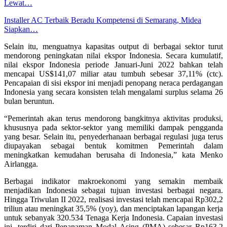
Lewat…
Installer AC Terbaik Beradu Kompetensi di Semarang, Midea
Siapkan…
Selain itu, menguatnya kapasitas output di berbagai sektor turut
mendorong peningkatan nilai ekspor Indonesia. Secara kumulatif,
nilai ekspor Indonesia periode Januari-Juni 2022 bahkan telah
mencapai US$141,07 miliar atau tumbuh sebesar 37,11% (ctc).
Pencapaian di sisi ekspor ini menjadi penopang neraca perdagangan
Indonesia yang secara konsisten telah mengalami surplus selama 26
bulan beruntun.
“Pemerintah akan terus mendorong bangkitnya aktivitas produksi,
khususnya pada sektor-sektor yang memiliki dampak pengganda
yang besar. Selain itu, penyederhanaan berbagai regulasi juga terus
diupayakan sebagai bentuk komitmen Pemerintah dalam
meningkatkan kemudahan berusaha di Indonesia,” kata Menko
Airlangga.
Berbagai indikator makroekonomi yang semakin membaik
menjadikan Indonesia sebagai tujuan investasi berbagai negara.
Hingga Triwulan II 2022, realisasi investasi telah mencapai Rp302,2
triliun atau meningkat 35,5% (yoy), dan menciptakan lapangan kerja
untuk sebanyak 320.534 Tenaga Kerja Indonesia. Capaian investasi
ini, terdiri dari Penanaman Modal Asing (PMA) sebesar Rp163,2