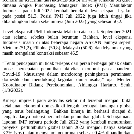
dimana Angka Purchasing Managers’ Index (PMI) Manufaktur
Indonesia pada Juli 2022 kembali berada di level ekspansif yakni
pada posisi 51,3. Posisi PMI Juli 2022 juga lebih tinggi jika
dibandingkan bulan sebelumnya (Juni 2022) yang sebesar 50,2.
Level ekspansif PMI Indonesia telah tercatat sejak September 2021
atau selama sebelas bulan beruntun. Bahkan, level ekspansi
Indonesia masih di atas beberapa negara ASEAN lainnya seperti
Vietnam (51,2), Filipina (50,8), Malaysia (50,6), dan Myanmar yang
masih mengalami kontraksi sebesar 46,5.
“Tentu pencapaian ini tidak terlepas dari peran berbagai pihak dalam
proses percepatan pemulihan aktivitas ekonomi pasca pandemi
Covid-19, khususnya dalam mendorong peningkatan permintaan
domestik dan mendukung kegiatan dunia usaha,” ujar Menteri
Koordinator Bidang Perekonomian, Airlangga Hartarto, Senin
(1/8/2022).
Kinerja impresif pada aktivitas sektor riil tersebut menjadi bukti
ketahanan ekonomi domestik di tengah berbagai tantangan global
yang terus berlangsung. Bahkan kinerja ini berhasil dicapai di
tengah adanya potensi perlambatan pemulihan global. Sebagaimana
laporan IMF terbaru periode Juli 2022 yang kembali menurunkan
proyeksi pertumbuhan global tahun 2022 menjadi hanya sebesar
3,2% (yoy), atau mengalami penurunan sebesar 0,4% dibandingkan