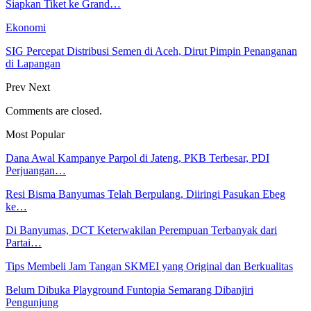
Siapkan Tiket ke Grand…
Ekonomi
SIG Percepat Distribusi Semen di Aceh, Dirut Pimpin Penanganan
di Lapangan
Prev
Next
Comments are closed.
Most Popular
Dana Awal Kampanye Parpol di Jateng, PKB Terbesar, PDI
Perjuangan…
Resi Bisma Banyumas Telah Berpulang, Diiringi Pasukan Ebeg
ke…
Di Banyumas, DCT Keterwakilan Perempuan Terbanyak dari
Partai…
Tips Membeli Jam Tangan SKMEI yang Original dan Berkualitas
Belum Dibuka Playground Funtopia Semarang Dibanjiri
Pengunjung