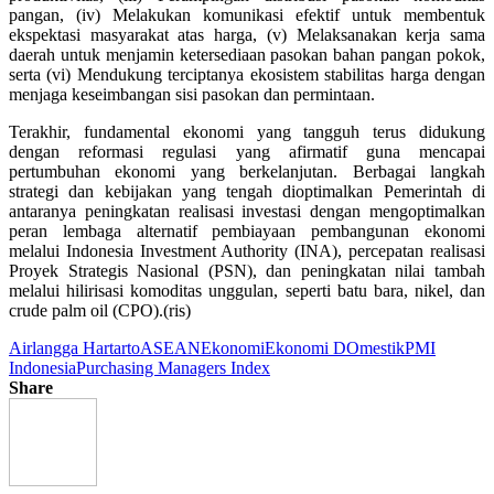
pangan, (iv) Melakukan komunikasi efektif untuk membentuk
ekspektasi masyarakat atas harga, (v) Melaksanakan kerja sama
daerah untuk menjamin ketersediaan pasokan bahan pangan pokok,
serta (vi) Mendukung terciptanya ekosistem stabilitas harga dengan
menjaga keseimbangan sisi pasokan dan permintaan.
Terakhir, fundamental ekonomi yang tangguh terus didukung
dengan reformasi regulasi yang afirmatif guna mencapai
pertumbuhan ekonomi yang berkelanjutan. Berbagai langkah
strategi dan kebijakan yang tengah dioptimalkan Pemerintah di
antaranya peningkatan realisasi investasi dengan mengoptimalkan
peran lembaga alternatif pembiayaan pembangunan ekonomi
melalui Indonesia Investment Authority (INA), percepatan realisasi
Proyek Strategis Nasional (PSN), dan peningkatan nilai tambah
melalui hilirisasi komoditas unggulan, seperti batu bara, nikel, dan
crude palm oil (CPO).(ris)
Airlangga Hartarto
ASEAN
Ekonomi
Ekonomi DOmestik
PMI
Indonesia
Purchasing Managers Index
Share