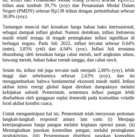
triliun atau tumbuh 39,7% (yoy) dan Penanaman Modal Dalam
Negeri (PMDN) sebesar Rp138 triliun dengan pertumbuhan sebesar
30,8% (yoy).
Tantangan muncul dari kenaikan harga bahan baku internasional,
sebagai dampak inflasi global. Namun demikian, inflasi Indonesia
masih relatif terjaga di tengah peningkatan inflasi signifikan di
berbagai negara. Pada Juli 2022, inflasi tercatat sebesar 0,64%
(mtm), 3,85% (ytd) dan 4,94% (yoy). Inflasi Juli terutama
disumbang oleh kenaikan harga cabai merah, tarif angkutan udara,
bawang merah, bahan bakar rumah tangga, dan cabai rawit.
Selain itu, inflasi inti juga tercatat naik menjadi 2,86% (yoy), lebih
tinggi dari sebelumnya sebesar 2,63% (yoy), dan ini
menggambarkan bahwa fundamental ekonomi masih stabil. Inflasi
akibat krisis energi global dapat diredam dampaknya melalui
kebijakan subsidi Pemerintah, sementara inflasi pangan lebih
disebabkan oleh gangguan suplai domestik pada komoditas volatile
food akibat kondisi cuaca.
Untuk mengantisipasi hal ini, Pemerintah telah menyusun pedoman
langkah-langkah responsif antara lain yaitu (i) Menjaga
keterjangkauan harga pangan melalui kegiatan operasi pasar, (ii)
Meningkatkan pasokan komoditas pangan, melalui peningkatan
produktivitas, (iii) Perampingan distribusi pasokan komoditas