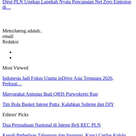
Dirut PLN Ungkap Langkah Nyata Pencapaian Net Zero Emission
di…
MetroJateng adalah..
email:
Redaksi:
Most Viewed
Indonesia Jadi Fokus Utama inDrive Asia Tenggara 2026,
Perkuat…
Masyarakat Antusias Ikuti QRIS Purwokerto Run
Tim Bola Basket Jateng Putra, Kalahkan Sulteng dan DIY
Editors' Picks
Dua Perusahaan Nasional di Jateng Beli REC PLN
Kenali Perbedaan Tabungan dan Investasi, Kunci Cerdas Kelola…