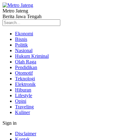
Metro Jateng
Berita Jawa Tengah
Ekonomi
Bisnis
Politik
Nasional
Hukum Kriminal
Olah Raga
Pendidikan
Otomotif
Teknologi
Elektronik
Hiburan
Lifestyle
Opini
Traveling
Kuliner
Sign in
Disclaimer
Kontak