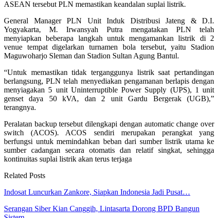
ASEAN tersebut PLN memastikan keandalan suplai listrik.
General Manager PLN Unit Induk Distribusi Jateng & D.I.
Yogyakarta, M. Irwansyah Putra mengatakan PLN telah
menyiapkan beberapa langkah untuk mengamankan listrik di 2
venue tempat digelarkan turnamen bola tersebut, yaitu Stadion
Maguwoharjo Sleman dan Stadion Sultan Agung Bantul.
“Untuk memastikan tidak terganggunya listrik saat pertandingan
berlangsung, PLN telah menyediakan pengamanan berlapis dengan
menyiagakan 5 unit Uninterruptible Power Supply (UPS), 1 unit
genset daya 50 kVA, dan 2 unit Gardu Bergerak (UGB),”
terangnya.
Peralatan backup tersebut dilengkapi dengan automatic change over
switch (ACOS). ACOS sendiri merupakan perangkat yang
berfungsi untuk memindahkan beban dari sumber listrik utama ke
sumber cadangan secara otomatis dan relatif singkat, sehingga
kontinuitas suplai listrik akan terus terjaga
Related Posts
Indosat Luncurkan Zankore, Siapkan Indonesia Jadi Pusat…
Serangan Siber Kian Canggih, Lintasarta Dorong BPD Bangun
Sistem…