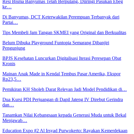
Resi Bisma Banyumas Telah Berpulang, Diiringi Pasukan Ebeg
ke…
Di Banyumas, DCT Keterwakilan Perempuan Terbanyak dari
Partai…
Tips Membeli Jam Tangan SKMEI yang Original dan Berkualitas
Belum Dibuka Playground Funtopia Semarang Dibanjiri
Pengunjung
BPJS Kesehatan Luncurkan Digitalisasi Iterasi Peresepan Obat
Kronis
Mainan Anak Made in Kendal Tembus Pasar Amerika, Ekspor
Rp23,5…
Pemikiran KH Sholeh Darat Relevan Jadi Model Pendidikan di…
Dua Kursi PDI Perjuangan di Dapil Jateng IV Direbut Gerindra
dan…
Tanamkan Nilai Kebangsaan kepada Generasi Muda untuk Bekal
Menjawab…
Education Expo #2 Al Irsyad Purwokerto: Rayakan Kemerdekaan