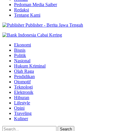
Pedoman Media Saiber
Redaksi
Tentang Kami
Publisher - Berita Jawa Tengah
Ekonomi
Bisnis
Politik
Nasional
Hukum Kriminal
Olah Raga
Pendidikan
Otomotif
Teknologi
Elektronik
Hiburan
Lifestyle
Opini
Traveling
Kuliner