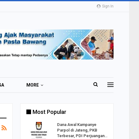
Sign In
GA
MORE
Most Popular
2 Al
Dana Awal Kampanye
o:
Parpol di Jateng, PKB
ekaan
Terbesar, PDI Perjuangan…