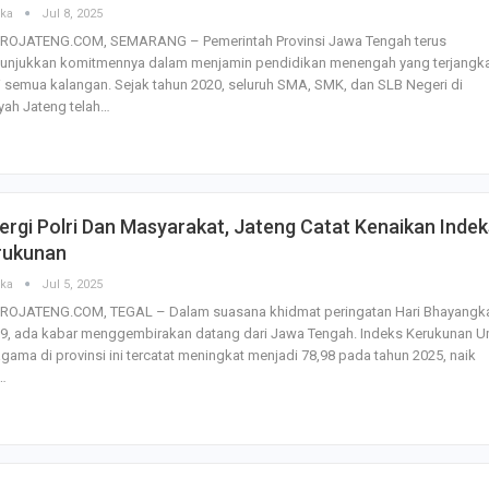
ska
Jul 8, 2025
ROJATENG.COM, SEMARANG – Pemerintah Provinsi Jawa Tengah terus
unjukkan komitmennya dalam menjamin pendidikan menengah yang terjangk
 semua kalangan. Sejak tahun 2020, seluruh SMA, SMK, dan SLB Negeri di
yah Jateng telah…
ergi Polri Dan Masyarakat, Jateng Catat Kenaikan Indek
rukunan
ska
Jul 5, 2025
ROJATENG.COM, TEGAL – Dalam suasana khidmat peringatan Hari Bhayangk
79, ada kabar menggembirakan datang dari Jawa Tengah. Indeks Kerukunan 
gama di provinsi ini tercatat meningkat menjadi 78,98 pada tahun 2025, naik
…