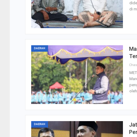
dide
di m
Ma
DAERAH
Te
Cha
MET
Mare
peng
ole
Jat
DAERAH
Pe