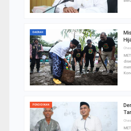
Ber
Mis
DAERAH
Hi
Cha
MET
dis
memb
Kond
Dem
PENDIDIKAN
Ta
Cha
MET