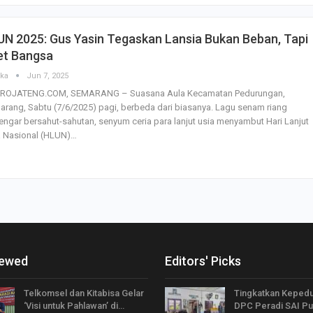
N 2025: Gus Yasin Tegaskan Lansia Bukan Beban, Tapi
et Bangsa
ska
Jun 7, 2025
ROJATENG.COM, SEMARANG – Suasana Aula Kecamatan Pedurungan,
rang, Sabtu (7/6/2025) pagi, berbeda dari biasanya. Lagu senam riang
engar bersahut-sahutan, senyum ceria para lanjut usia menyambut Hari Lanjut
a Nasional (HLUN)…
iewed
Editors' Picks
Telkomsel dan Kitabisa Gelar
Tingkatkan Kepedul
‘Visi untuk Pahlawan’ di…
DPC Peradi SAI P