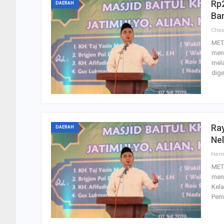
Rp
DAERAH
Ba
Cha
MET
men
mela
dig
Ray
DAERAH
Nel
Her
MET
menj
Kel
Pem