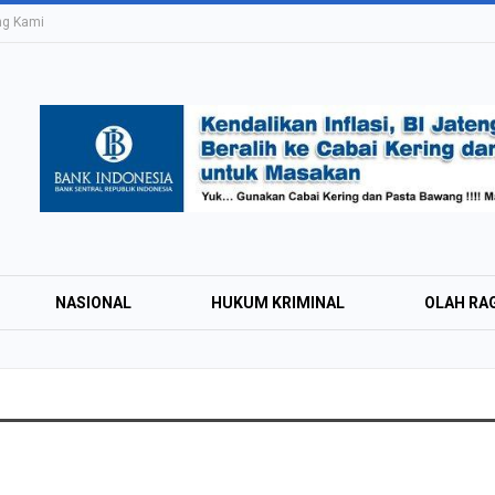
ng Kami
NASIONAL
HUKUM KRIMINAL
OLAH RA
Education Expo #
Irsyad Purwokert
Rayakan Kemerd