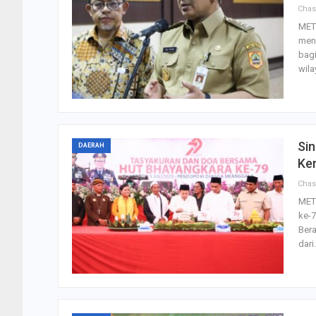
Cha
MET
men
bagi
wila
Sin
DAERAH
Ke
Cha
MET
ke-
Bera
dari