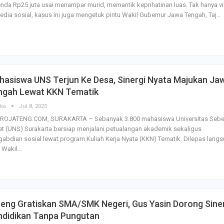
nda Rp25 juta usai menampar murid, memantik keprihatinan luas. Tak hanya vi
edia sosial, kasus ini juga mengetuk pintu Wakil Gubernur Jawa Tengah, Taj…
hasiswa UNS Terjun Ke Desa, Sinergi Nyata Majukan Ja
ngah Lewat KKN Tematik
ska
Jul 8, 2025
ROJATENG.COM, SURAKARTA – Sebanyak 3.800 mahasiswa Universitas Sebe
t (UNS) Surakarta bersiap menjalani petualangan akademik sekaligus
abdian sosial lewat program Kuliah Kerja Nyata (KKN) Tematik. Dilepas lang
h Wakil…
eng Gratiskan SMA/SMK Negeri, Gus Yasin Dorong Sine
ndidikan Tanpa Pungutan