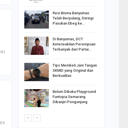
Resi Bisma Banyumas
ntara DPR
Telah Berpulang, Diiringi
III, PDIP
Pasukan Ebeg ke…
Di Banyumas, DCT
2025,
Keterwakilan Perempuan
n
S
Terbanyak dari Partai…
apkan
SW)
Tips Membeli Jam Tangan
Johar
SKMEI yang Original dan
i Minta
Berkualitas
Belum Dibuka Playground
p Langkah
Funtopia Semarang
n Net
Dibanjiri Pengunjung
i…
025.