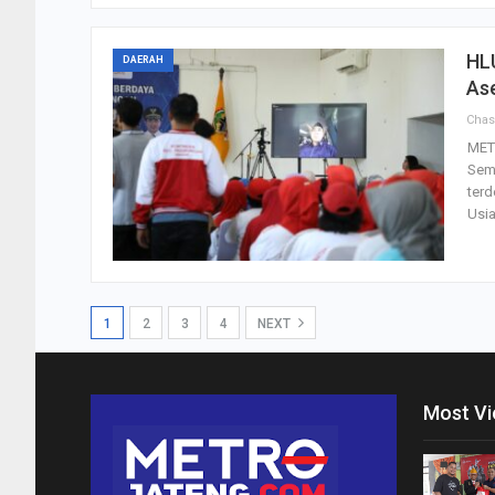
HLU
DAERAH
As
Cha
MET
Sema
terd
Usi
1
2
3
4
NEXT
Most V