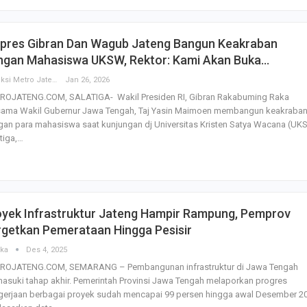
dengan…
Perolehan Seme
pres Gibran Dan Wagub Jateng Bangun Keakraban
RI Dapil Jateng V
ngan Mahasiswa UKSW, Rektor: Kami Akan Buka…
Perjuangan…
Redaksi Metro Jateng
Jan 26, 2026
ROJATENG.COM, SALATIGA- Wakil Presiden RI, Gibran Rakabuming Raka
Peringatan UHC 
sama Wakil Gubernur Jawa Tengah, Taj Yasin Maimoen membangun keakraba
Pemerintah–BPJ
Kesehatan Mant
an para mahasiswa saat kunjungan dj Universitas Kristen Satya Wacana (UK
Penguatan…
tiga,…
Resmikan Pasar 
Semarang, Jokow
Dijaga Bersama
oyek Infrastruktur Jateng Hampir Rampung, Pemprov
rgetkan Pemerataan Hingga Pesisir
Dirut PLN Ungka
Nyata Pencapaia
ska
Des 4, 2025
Zero Emission d
ROJATENG.COM, SEMARANG – Pembangunan infrastruktur di Jawa Tengah
suki tahap akhir. Pemerintah Provinsi Jawa Tengah melaporkan progres
gerjaan berbagai proyek sudah mencapai 99 persen hingga awal Desember 2