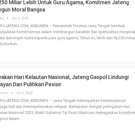
250 Miliar Lebih Untuk Guru Agama, Komitmen Jateng
ngun Moral Bangsa
ska
Jul 3, 2025
ROJATENG.COM, KEBUMEN – Pemerintah Provinsi Jawa Tengah kembali
unjukkan komitmennya dalam membangun karakter dan spiritualitas masyara
lui dukungan nyata kepada para guru agama. Tahun ini, lebih dari Rp250 miliar
elontorkan…
akan Hari Kelautan Nasional, Jateng Gaspol Lindungi
ayan Dan Pulihkan Pesisir
miana
Jul 2, 2025
ROJATENG.COM, KEBUMEN – Jawa Tengah menunjukkan keseriusannya
aga laut dan mensejahterakan nelayan. Bertepatan dengan peringatan Hari
autan Nasional 2025, Wakil Gubernur Taj Yasin Maimoen menegaskan komitme
prov dalam…