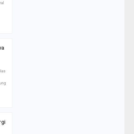
ral
wa
las
sung
rgi