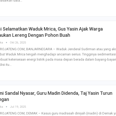
dasarkan data…
i Selamatkan Waduk Mrica, Gus Yasin Ajak Warga
jaukan Lereng Dengan Pohon Buah
ska
Okt 26, 2025
ROJATENG.COM, BANJARNEGARA – Waduk Jenderal Sudirman atau yang ak
ebut Waduk Mrica tengah menghadapi ancaman serius. Tingginya sedimentasi
uat keterseiaan energi listrik pada masa depan berada dalam bayang-bayan
isi itu…
i Sandal Nyasar, Guru Madin Didenda, Taj Yasin Turun
ngan
ska
Jul 19, 2025
ROJATENG.COM, DEMAK – Kasus guru madrasah diniyah (madin) di Demak y